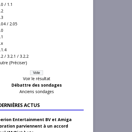
.0 / 1.1
.2
.3
.04 / 2.05
.0
.1
.x
.1.4
.2 / 3.2.1 / 3.2.2
utre (Préciser)
Voir le résultat
Débattre des sondages
Anciens sondages
 DERNIÈRES ACTUS
erion Entertainment BV et Amiga
oration parviennent à un accord