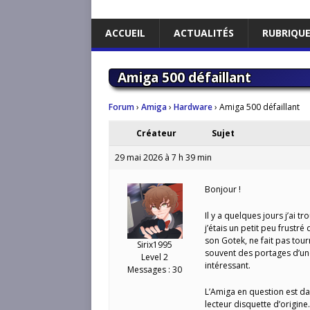
ACCUEIL
ACTUALITÉS
RUBRIQU
Amiga 500 défaillant
Forum
›
Amiga
›
Hardware
›
Amiga 500 défaillant
Créateur
Sujet
29 mai 2026 à 7 h 39 min
Bonjour !
Il y a quelques jours j’ai
j’étais un petit peu frustr
son Gotek, ne fait pas tou
Sirix1995
souvent des portages d’une
Level 2
intéressant.
Messages : 30
L’Amiga en question est d
lecteur disquette d’origine