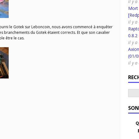
il y 
Mort
[Redpi
il y a
fourni le Gotek sur Leboncoin, nous avons commencé à enquêter
Rapt
les branchements du Gotek étaient corrects. Et que son cavalier
0.8.2
le être le cas.
il y a
Axion
(01/0
il y a
REC
SON
Q