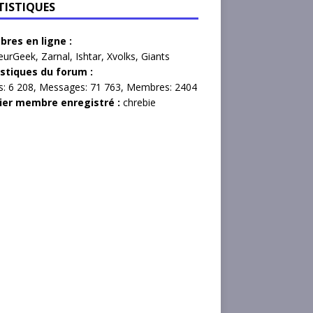
TISTIQUES
res en ligne :
eurGeek
,
Zarnal
,
Ishtar
,
Xvolks
,
Giants
istiques du forum :
s:
6 208,
Messages:
71 763,
Membres:
2404
ier membre enregistré :
chrebie