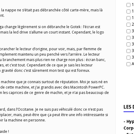
1
 la nappe ne s’était pas débranchée côté carte-mère, mais là
1
nt.
1
2
a change légèrement si on débranche le Gotek : l’écran est
3
mais la led drive s’allume un court instant. Cependant, le logo
3
3
brancher le lecteur d’origine, pour voir, mais, par flemme de
3
simplement maintenu un peu penché vers l’arrière. Le lecteur
3
u branchement mais plus rien ne charge non plus : écran banc,
A
, et c’est tout. Cependant de ce que je sais les lecteur
 gravité donc c’est sûrement mon test qui est foireux.
 machine que je connais surtout de réputation. Moi je suis né en
r de cette machine, et j’ai grandis avec des Macintosh PowerPC.
n les caprices de ce genre de machin, et je n’ai pas beaucoup de
LES
ard, dans l’Occitanie. Je ne suis pas véhiculé donc ce n’est pas
lacer, mais, peut-être que ça peut être une info intéressante si
voir la machine en personne.
Hyp
Corp
aide !