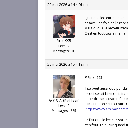
29 mai 2026 à 14 h 01 min
Quand le lecteur de disquett
essayé une fois de le rebr
Mais vu que le lecteur n’ét
C’est en tout cas la même n
Sirix1995
Level 2
Messages : 30
29 mai 2026 à 15 h 18 min
@Sirix1995
Il se peut aussi que pendan
ce qui serait bien de faire
entendre un « crac » c’est n
かすりん (Kathleen)
alimentation est toujours O
Level 9
(
https://www.amibay.com/
Messages : 885
Le fait que le lecteur soit 
s’en fout. Es-tu sur quand t