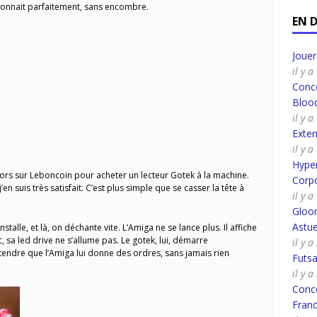
ctionnait parfaitement, sans encombre.
EN 
Joue
il y 
Conco
Bloo
il y 
Exte
il y 
Hyper
alors sur Leboncoin pour acheter un lecteur Gotek à la machine.
Corpo
j’en suis très satisfait. C’est plus simple que se casser la tête à
il y 
Gloo
Astue
installe, et là, on déchante vite. L’Amiga ne se lance plus. Il affiche
 sa led drive ne s’allume pas. Le gotek, lui, démarre
il y a
endre que l’Amiga lui donne des ordres, sans jamais rien
Futsa
il y a
Conco
Fran