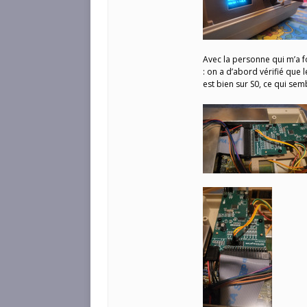
Avec la personne qui m’a 
: on a d’abord vérifié que 
est bien sur S0, ce qui semb