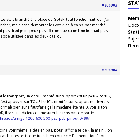
STA
#206903
Memb
e était branché à la place du Gotek, tout fonctionnait, oui. J’ai
Doct
ancher, mais sans démonter le Gotek, et là ça n’a pas marché.
ait pas droit je ne peux pas affirmé que ça ne fonctionnait plus.
Stat
appe utilisée dans les deux cas, oui.
Sujet
Dern
#206904
t le transport, un des IC monté sur support est un peu « sorti »,
, c’est appuyer sur TOUS les IC’s montés sur support (tu devrais
ormal) bien sur il faut faire ça la machine éteinte. A voir si ton
K, il serait judicieux de mesurer les tensions de sortie
threads/amiga-1200-600-500-psu-pcb-pinout.9499/
)
incliné voir même la tête en bas, pour l’affichage de « la main » on
u as fait tes tests que tu as bien connecté l’alimentation à ton