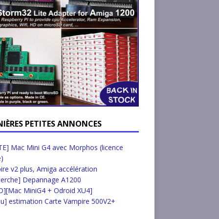
NIÈRES PETITES ANNONCES
E] Mac Mini G4 avec Morphos (licence
e)
re v2 plus, Amiga accélération
herche] Depannage A1200
D][Mac MiniG4 + Odroid XU4]
u] estimation Carte Vampire 500V2+