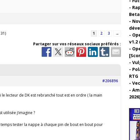
Fut
Rap
Beta 
Nov
déve
 31)
1
2
3
→
Ope
v1.2 
Partager sur vos réseaux sociaux préférés :
Ope
[Sco
Vul
Pol
RTG
#206896
Vec
Ami
 le lecteur de DK est rebranché tout est en ordre ( la main
2026
 utilisée j’imagine ?
r temps tester la nappe à chaque pin de bout en bout pour