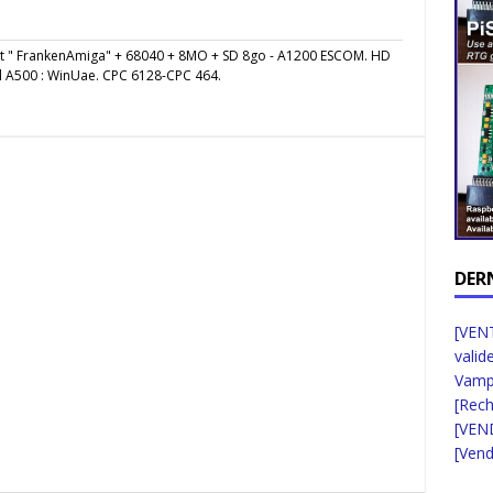
" FrankenAmiga" + 68040 + 8MO + SD 8go - A1200 ESCOM. HD
l A500 : WinUae. CPC 6128-CPC 464.
DER
[VENT
valid
Vampi
[Rec
[VEN
[Vend