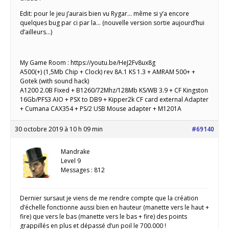
Edit: pour le jeu j’aurais bien vu Rygar… même si y’a encore
quelques bug par ci par la… (nouvelle version sortie aujourd’hui
d’ailleurs…)
My Game Room : https://youtu.be/HeJ2Fv8ux8g
A500(+) (1,5Mb Chip + Clock) rev 8A.1 KS 1.3 + AMRAM 500+ +
Gotek (with sound hack)
A1200 2.0B Fixed + B1260/72Mhz/128Mb KS/WB 3.9 + CF Kingston
16Gb/PFS3 AIO + PSX to DB9 + Kipper2k CF card external Adapter
+ Cumana CAX354 + PS/2 USB Mouse adapter + M1201A
30 octobre 2019 à 10 h 09 min
#69140
Mandrake
Level 9
Messages : 812
Dernier sursaut je viens de me rendre compte que la création
d’échelle fonctionne aussi bien en hauteur (manette vers le haut +
fire) que vers le bas (manette vers le bas + fire) des points
grappillés en plus et dépassé d’un poil le 700.000 !