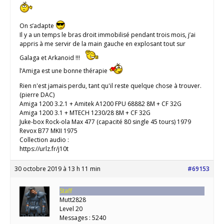
On s’adapte
Il y a un temps le bras droit immobilisé pendant trois mois, j’ai
appris à me servir de la main gauche en explosant tout sur
Galaga et Arkanoid !!!
l’Amiga est une bonne thérapie
Rien n'est jamais perdu, tant qu'il reste quelque chose à trouver.
(pierre DAC)
Amiga 1200 3.2.1 + Amitek A1200 FPU 68882 8M + CF 32G
Amiga 1200 3.1 + MTECH 1230/28 8M + CF 32G
Juke-box Rock-ola Max 477 (capacité 80 single 45 tours) 1979
Revox B77 MKII 1975
Collection audio :
https://urlz.fr/j10t
30 octobre 2019 à 13 h 11 min
#69153
Staff
Mutt2828
Level 20
Messages : 5240