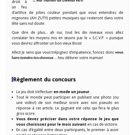
… leur maman au cheveux vert!
droit à
un feu
d’artifice de jolies couleur pendant que vous entendrez de
mignones (AH ZUT!!) petites musiques qui resteront dans votre
tête sans nul doute.
Que dire de plus… ah oui, tout les dix niveaux vous allez
constater les moyens mis en œuvre par le « S.C.V.P. » puisque
vous devrez affronter un bon vieux Boss!
Allez! Je sens que vous trépignez d’impatience, foncez donc
vous
faire teindre les cheveux
… heu délivrer votre maman!
Règlement du concours
Le jeu doit s’effectuer
en mode un joueur
.
Tout le monde peut participer en publiant une photo (ou
une vidéo!) de son meilleur score avec son pseudo en
réponse à cet article. Le gagnant est celui qui fera le plus
gros score.
Vous devez préciser dans votre réponse le jeu que
vous choisissez pour le mois suivant
en cas de victoire.
En cas d’égalité entre deux participants, le premier à avoir