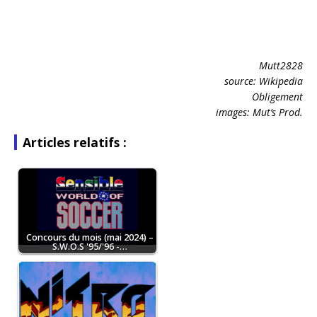
Mutt2828
source: Wikipedia
Obligement
images: Mut’s Prod.
Articles relatifs :
Concours du mois (mai 2024) –
S.W.O.S '95/'96 -…