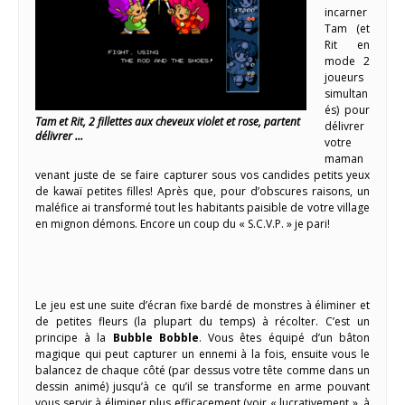
incarner
Tam (et
Rit en
mode 2
joueurs
simultan
és) pour
Tam et Rit, 2 fillettes aux cheveux violet et rose, partent
délivrer
délivrer …
votre
maman
venant juste de se faire capturer sous vos candides petits yeux
de kawaï petites filles! Après que, pour d’obscures raisons, un
maléfice ai transformé tout les habitants paisible de votre village
en mignon démons. Encore un coup du « S.C.V.P. » je pari!
Le jeu est une suite d’écran fixe bardé de monstres à éliminer et
de petites fleurs (la plupart du temps) à récolter. C’est un
principe à la
Bubble Bobble
. Vous êtes équipé d’un bâton
magique qui peut capturer un ennemi à la fois, ensuite vous le
balancez de chaque côté (par dessus votre tête comme dans un
dessin animé) jusqu’à ce qu’il se transforme en arme pouvant
vous servir à éliminer plus efficacement (voir « lucrativement », à