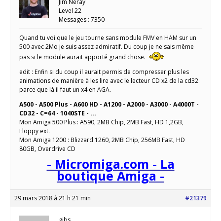
Jim Neray
Level 22
Messages : 7350
Quand tu voi que le jeu tourne sans module FMV en HAM sur un
500 avec 2Mo je suis assez admiratif. Du coup je ne sais même
pas si le module aurait apporté grand chose.
edit : Enfin si du coup il aurait permis de compresser plus les
animations de manière à les lire avec le lecteur CD x2 de la cd32
parce que là il faut un x4 en AGA.
A500 - A500 Plus - A600 HD - A1200 - A2000 - A3000 - A4000T -
CD32 - C=64 - 1040STE - ...
Mon Amiga 500 Plus : A590, 2MB Chip, 2MB Fast, HD 1,2GB,
Floppy ext.
Mon Amiga 1200 : Blizzard 1260, 2MB Chip, 256MB Fast, HD
80GB, Overdrive CD
- Micromiga.com - La
boutique Amiga -
29 mars 2018 à 21 h 21 min
#21379
gibs