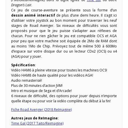
Dragon’s Lair.
Ce jeu de course-aventure se présente sous la forme d’un
dessin animé interactif
de plus d’une demi heure. Il s’agit ici
d’utiliser votre joystick au bon moment pour traverser les neuf
stages de Road Avenger. Six niveaux de difficultés vous sont
proposés pour que le jeu puisse s’adapter aux réflexes de
chacun. Pour ne rien gâcher le jeu est compatible OCS et AGA
pour peu que votre machine soit équipée de 2Mo de RAM dont
au moins 1Mo de Chip. Prévoyez tout de même 500 à 600Mo
d’espace sur votre disque dur ou un lecteur CDx2 (OCS) ou x4
(AGA) pour y jouer.
Spécification
:
Vidéo HAM6 à pleine vitesse pour toutes les machines OCS!
Vidéo HAM8 de haute qualité pour les vidéos AGA!
Audio remasterisé!
Plus de 30 minutes d’action JVM!
Intro et musique de Sega et d’Arcade!
6 niveaux de difficulté, des options pour jouer depuis n’importe
quelle étape ou pour voir la vidéo complète du début à la fin!
Fiche Road Avenger (2018 ReImagine)
Autres jeux de ReImagine
:
Time Gal (2017 Taito/Reimagine)