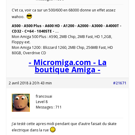
C’et ca, voir ca sur un 500/600 en 68000 donne un effet assez
wahoo.
A500 - A500 Plus - A600 HD - A1200 - A2000 - A3000 - A4000T -
CD32 - C=64 - 1040STE - ...
Mon Amiga 500 Plus : A590, 2MB Chip, 2MB Fast, HD 1,2GB,
Floppy ext.
Mon Amiga 1200 : Blizzard 1260, 2MB Chip, 256MB Fast, HD
80GB, Overdrive CD
- Micromiga.com - La
boutique Amiga -
2 avril 2018 à 20 h 43 min
#21671
francouai
Level 8
Messages : 711
j’ai testé cette apres midi pendant que d’autre faisait du skate
electrique dans la rue