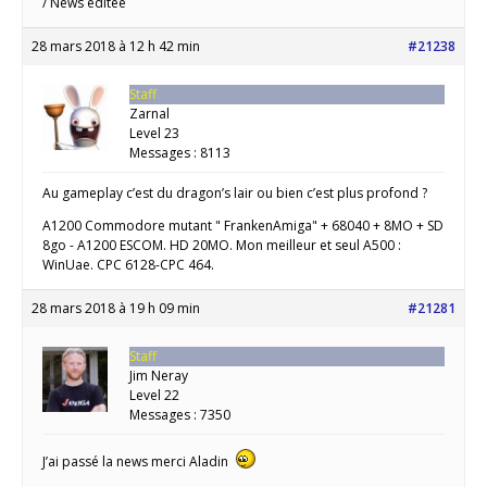
/ News éditée
28 mars 2018 à 12 h 42 min
#21238
Staff
Zarnal
Level 23
Messages : 8113
Au gameplay c’est du dragon’s lair ou bien c’est plus profond ?
A1200 Commodore mutant " FrankenAmiga" + 68040 + 8MO + SD
8go - A1200 ESCOM. HD 20MO. Mon meilleur et seul A500 :
WinUae. CPC 6128-CPC 464.
28 mars 2018 à 19 h 09 min
#21281
Staff
Jim Neray
Level 22
Messages : 7350
J’ai passé la news merci Aladin