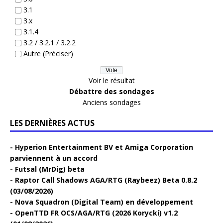
3.1
3.x
3.1.4
3.2 / 3.2.1 / 3.2.2
Autre (Préciser)
Voir le résultat
Débattre des sondages
Anciens sondages
LES DERNIÈRES ACTUS
Hyperion Entertainment BV et Amiga Corporation
parviennent à un accord
Futsal (MrDig) beta
Raptor Call Shadows AGA/RTG (Raybeez) Beta 0.8.2
(03/08/2026)
Nova Squadron (Digital Team) en développement
OpenTTD FR OCS/AGA/RTG (2026 Korycki) v1.2