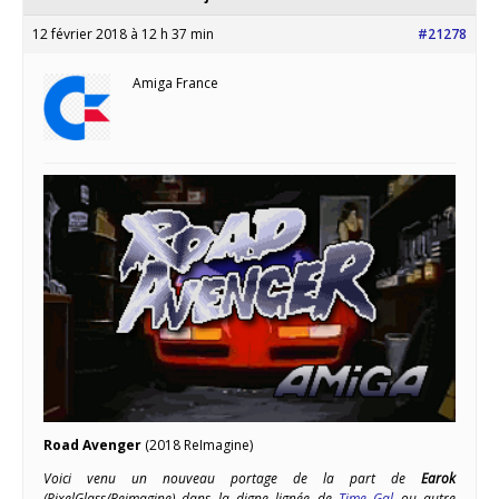
12 février 2018 à 12 h 37 min
#21278
Amiga France
Road Avenger
(2018 ReImagine)
Voici venu un nouveau portage de la part de
Earok
(PixelGlass/Reimagine) dans la digne lignée de
Time Gal
ou autre