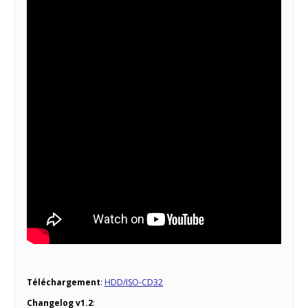
Téléchargement
:
HDD/ISO-CD32
Changelog v1.2
: