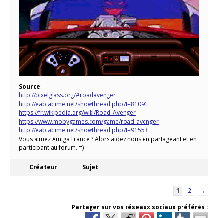
Source
:
http://pixelglass.org/#roadavenger
http://eab.abime.net/showthread.php?t=81091
https://fr.wikipedia.org/wiki/Road_Avenger
https://www.mobygames.com/game/road-avenger
http://eab.abime.net/showthread.php?t=91553
Vous aimez Amiga France ? Alors aidez nous en partageant et en
participant au forum. =)
Créateur
Sujet
1
2
→
Partager sur vos réseaux sociaux préférés :