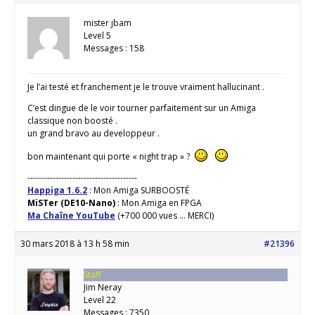
mister jbam
Level 5
Messages : 158
Je l’ai testé et franchement je le trouve vraiment hallucinant .
C’est dingue de le voir tourner parfaitement sur un Amiga
classique non boosté .
un grand bravo au developpeur .
bon maintenant qui porte « night trap » ?
---------------------------------------
Happiga 1.6.2
: Mon Amiga SURBOOSTÉ
MiSTer (DE10-Nano)
: Mon Amiga en FPGA
Ma Chaîne YouTube
(+700 000 vues ... MERCI)
30 mars 2018 à 13 h 58 min
#21396
Staff
Jim Neray
Level 22
Messages : 7350