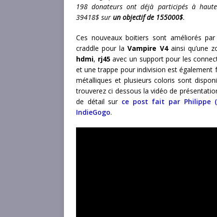
198 donateurs ont déjà participés à haut
39418$ sur
un objectif de 155000$
.
Ces nouveaux boitiers sont améliorés par
craddle pour la
Vampire V4
ainsi qu’une z
hdmi
,
rj45
avec un support pour les connecteu
et une trappe pour indivision est également f
métalliques et plusieurs coloris sont disponi
trouverez ci dessous la vidéo de présentation
de détail sur
ce post fait par Philippe 
IndieGogo
.