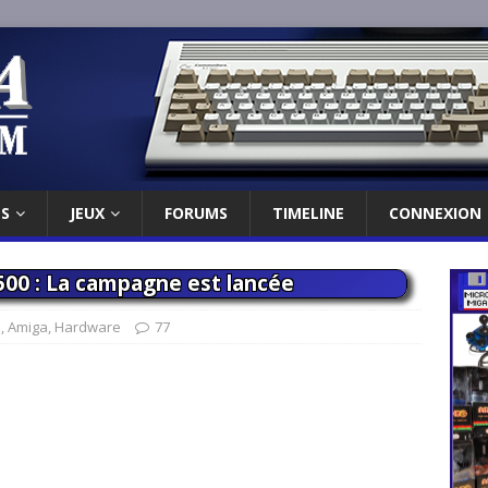
ES
JEUX
FORUMS
TIMELINE
CONNEXION
500 : La campagne est lancée
s
,
Amiga
,
Hardware
77