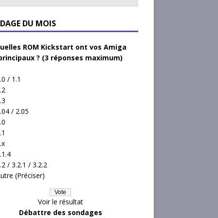
DAGE DU MOIS
uelles ROM Kickstart ont vos Amiga
principaux ? (3 réponses maximum)
.0 / 1.1
.2
.3
.04 / 2.05
.0
.1
.x
.1.4
.2 / 3.2.1 / 3.2.2
utre (Préciser)
Voir le résultat
Débattre des sondages