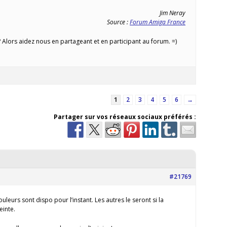
Jim Neray
Source :
Forum Amiga France
Alors aidez nous en partageant et en participant au forum. =)
1
2
3
4
5
6
→
Partager sur vos réseaux sociaux préférés :
#21769
ouleurs sont dispo pour l’instant. Les autres le seront si la
inte.