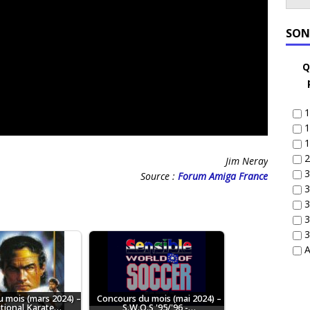
SON
Q
1
1
1
2
Jim Neray
3
Source :
Forum Amiga France
3
3
3
3
A
 mois (mars 2024) –
Concours du mois (mai 2024) –
ational Karate…
S.W.O.S '95/'96 -…