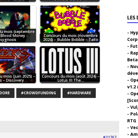
LES
u mois (septembre
Hyp
– Blood Money -
Concours du mois (novembre
Corp
sygnosis
2024) – Bubble Bobble – Taito
Fut
Rap
Beta 
Nov
déve
 mois (juin 2025) –
Concours du mois (août 2024) –
Ope
s – Discovery
Lotus III The…
v1.2 
DORE
#CROWDFUNDING
#HARDWARE
Ope
[Sco
Vul
Pol
RTG
Vec
Ami
#21767