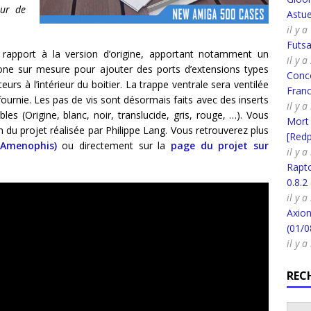
eur de
Astue
il y 
Futsa
 rapport à la version d’origine, apportant notamment un
il y 
one sur mesure pour ajouter des ports d’extensions types
Conco
rs à l’intérieur du boitier. La trappe ventrale sera ventilée
Fran
ournie. Les pas de vis sont désormais faits avec des inserts
il y 
bles (Origine, blanc, noir, translucide, gris, rouge, …). Vous
Mort
 du projet réalisée par Philippe Lang. Vous retrouverez plus
[Redpi
(Amenophis)
ou directement sur la
page du projet sur
il y 
Rapt
0.8.2
il y 
Axion
(01/0
il y 
REC