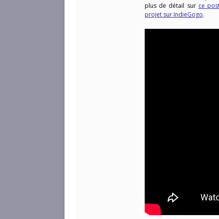
plus de détail sur
ce post
projet sur IndieGogo
.