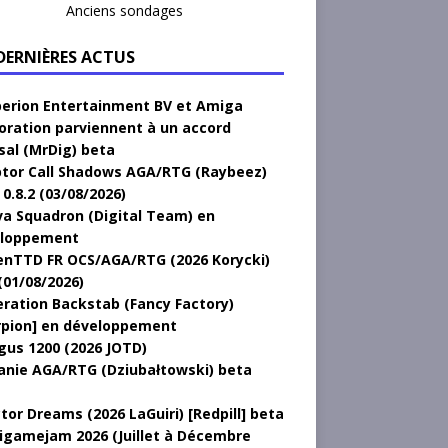
Anciens sondages
 DERNIÈRES ACTUS
erion Entertainment BV et Amiga
oration parviennent à un accord
sal (MrDig) beta
tor Call Shadows AGA/RTG (Raybeez)
0.8.2 (03/08/2026)
a Squadron (Digital Team) en
loppement
nTTD FR OCS/AGA/RTG (2026 Korycki)
(01/08/2026)
ration Backstab (Fancy Factory)
rpion] en développement
gus 1200 (2026 JOTD)
anie AGA/RTG (Dziubałtowski) beta
tor Dreams (2026 LaGuiri) [Redpill] beta
gamejam 2026 (Juillet à Décembre