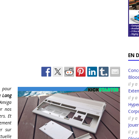
EN 
Conco
Bloo
il y 
 pour
Exte
e Lang
il y 
 Amiga
Hyper
ur nos
Corpo
rs. Et
il y 
cement
Joue
er sur
il y 
ctuelle
Gloo