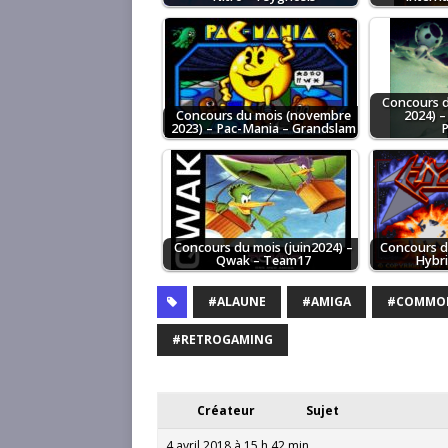
Concours d
Concours du mois (novembre
2024) 
2023) – Pac-Mania – Grandslam
P
Concours du mois (juin2024) –
Concours du
Qwak – Team17
Hybri
#ALAUNE
#AMIGA
#COMMO
#RETROGAMING
Créateur
Sujet
4 avril 2018 à 15 h 42 min