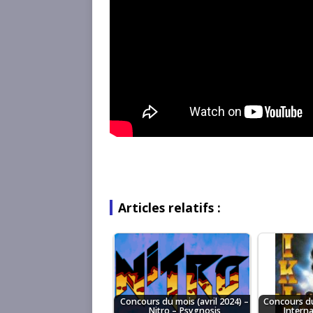
Articles relatifs :
Concours du mois (avril 2024) –
Concours du
Nitro – Psygnosis
Intern