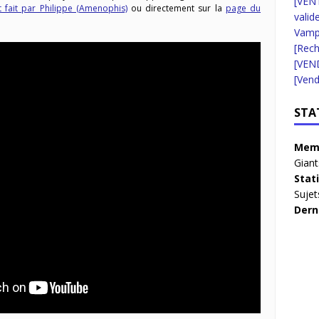
[VENT
 fait par Philippe (Amenophis)
ou directement sur la
page du
valid
Vampi
[Rec
[VEN
[Vend
STA
Memb
Giant
Stat
Sujet
Dern