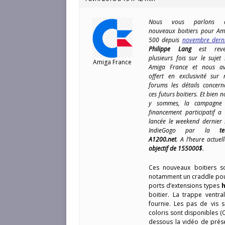
Nous vous parlons 
nouveaux boitiers pour Am
500 depuis
novembre dern
Philippe Lang
est reve
plusieurs fois sur le sujet 
Amiga France
Amiga France et nous av
offert en exclusivité sur 
forums les détails concern
ces futurs boitiers. Et bien 
y sommes, la campagne
financement participatif a 
lancée le weekend dernier 
IndieGogo par la
t
A1200.net
. A l’heure actu
objectif de 155000$
.
Ces nouveaux boitiers so
notamment un craddle po
ports d’extensions types
boitier. La trappe ventr
fournie. Les pas de vis s
coloris sont disponibles (O
dessous la vidéo de prése