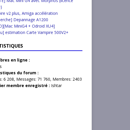
E] Mac Mini G4 avec Morphos (licence
e)
re v2 plus, Amiga accélération
herche] Depannage A1200
D][Mac MiniG4 + Odroid XU4]
u] estimation Carte Vampire 500V2+
TISTIQUES
res en ligne :
s
istiques du forum :
s:
6 208,
Messages:
71 760,
Membres:
2403
ier membre enregistré :
Ishtar