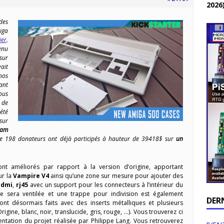
2026
des
iga
ier
.
nu
sur
ait
nos
ant
nous
 de
été
sur
eam
elle 198 donateurs ont déjà participés à hauteur de 39418$ sur
un
nt améliorés par rapport à la version d’origine, apportant
ur la
Vampire V4
ainsi qu’une zone sur mesure pour ajouter des
hdmi
,
rj45
avec un support pour les connecteurs à l’intérieur du
ale sera ventilée et une trappe pour indivision est également
DER
ont désormais faits avec des inserts métalliques et plusieurs
rigine, blanc, noir, translucide, gris, rouge, …). Vous trouverez ci
ntation du projet réalisée par Philippe Lang. Vous retrouverez