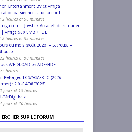
ion Entertainment BV et Amiga
ration parviennent à un accord
a 12 heures et 56 minutes
miga.com – Joystick ArcadeR de retour en
k | Amiga 500 8MB + IDE
a 18 heures et 35 minutes
urs du mois (août 2026) – Stardust –
dhouse
a 22 heures et 58 minutes
r aux WHDLOAD en ADF/HDF
a 23 heures
m Reforged ECS/AGA/RTG (2026
rmer) v2.0 (04/08/2026)
a 3 jours et 19 heures
l (MrDig) beta
a 4 jours et 20 heures
HERCHER SUR LE FORUM