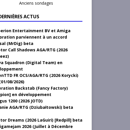
Anciens sondages
 DERNIÈRES ACTUS
erion Entertainment BV et Amiga
oration parviennent à un accord
sal (MrDig) beta
tor Call Shadows AGA/RTG (2026
eez)
a Squadron (Digital Team) en
loppement
nTTD FR OCS/AGA/RTG (2026 Korycki)
(01/08/2026)
ration Backstab (Fancy Factory)
rpion] en développement
gus 1200 (2026 JOTD)
anie AGA/RTG (Dziubałtowski) beta
tor Dreams (2026 LaGuiri) [Redpill] beta
gamejam 2026 (Juillet à Décembre