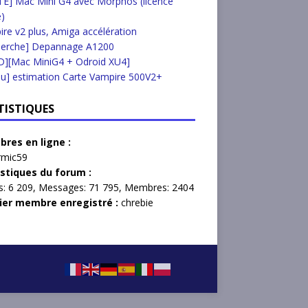
E] Mac Mini G4 avec Morphos (licence
e)
re v2 plus, Amiga accélération
herche] Depannage A1200
D][Mac MiniG4 + Odroid XU4]
u] estimation Carte Vampire 500V2+
TISTIQUES
res en ligne :
rmic59
istiques du forum :
s:
6 209,
Messages:
71 795,
Membres:
2404
ier membre enregistré :
chrebie