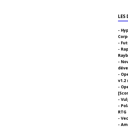
LES
Hyp
Corp
Fut
Rap
Rayb
Nov
déve
Ope
v1.2 
Ope
[Sco
Vul
Pol
RTG
Vec
Ami