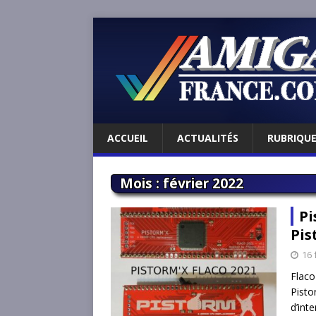
ACCUEIL
ACTUALITÉS
RUBRIQU
Mois :
février 2022
Pi
Pis
16 
Flaco
Pist
d’int