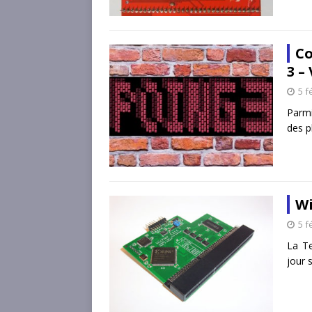
Co
3 –
5 f
Parmi
des p
Wi
5 f
La Te
jour 