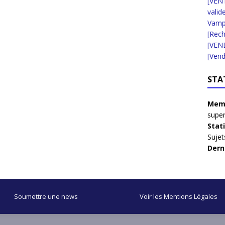
[VENT
valid
Vampi
[Rec
[VEN
[Vend
STA
Memb
supe
Stat
Sujet
Dern
Soumettre une news
Voir les Mentions Légales