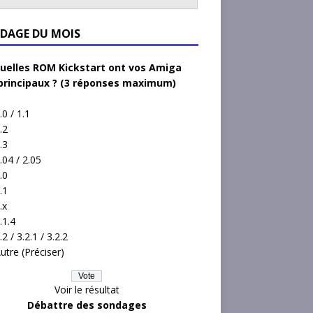
DAGE DU MOIS
uelles ROM Kickstart ont vos Amiga
principaux ? (3 réponses maximum)
.0 / 1.1
.2
.3
.04 / 2.05
.0
.1
.x
.1.4
.2 / 3.2.1 / 3.2.2
utre (Préciser)
Voir le résultat
Débattre des sondages