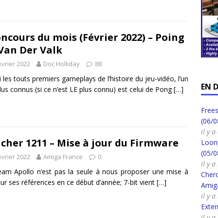
ncours du mois (Février 2022) – Poing
 Van Der Valk
évrier 2022
Doc Holliday
88
 les touts premiers gameplays de l’histoire du jeu-vidéo, l’un
EN 
lus connus (si ce n’est LE plus connu) est celui de Pong
[…]
Frees
(06/0
il y 
cher 1211 – Mise à jour du Firmware
Loony
(05/0
évrier 2022
Amiga France
0
il y 
am Apollo n’est pas la seule à nous proposer une mise à
Cherc
sur ses références en ce début d’année; 7-bit vient
[…]
Amig
il y 
Exte
il y 