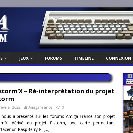
ES
JEUX
FORUMS
TIMELINE
CONNEXION
storm’X – Ré-interprétation du projet
torm
février 2022
Amiga France
0
 nous a présenté sur les forums Amiga France son projet
orm’X, dérivé du projet Pistorm, une carte permettant
erfacer un RaspBerry Pi
[…]