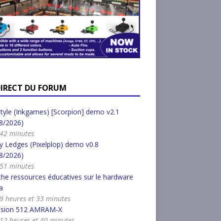
DIRECT DU FORUM
tyle (Inkgames) [Scorpion] demo v2.1
8/2026)
a 42 minutes
 Ledges (Pixelplop) demo v0.8
8/2026)
a 51 minutes
he ressources éducatives sur le hardware
a
a 9 heures et 33 minutes
nsion 512 AMRAM-X
a 12 heures et 40 minutes