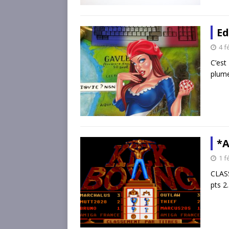
Ed
4 f
C’est
plume
*
1 f
CLAS
pts 2