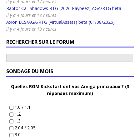
il y a 4 jours et 17 heures
Raptor Call Shadows RTG (2026 Raybeez) AGA/RTG beta
il y a 4 jours et 18 heures
Axion ECS/AGA/RTG (VirtualAssets) beta (01/08/2026)
il y a 4 jours et 19 heures
RECHERCHER SUR LE FORUM
SONDAGE DU MOIS
Quelles ROM Kickstart ont vos Amiga principaux ? (3
réponses maximum)
1.0 / 1.1
1.2
1.3
2.04 / 2.05
3.0