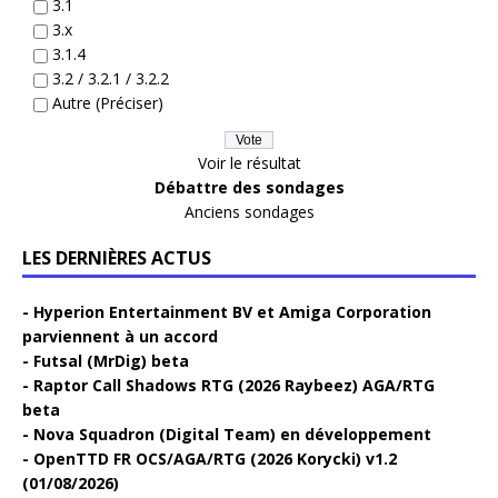
3.1
3.x
3.1.4
3.2 / 3.2.1 / 3.2.2
Autre (Préciser)
Voir le résultat
Débattre des sondages
Anciens sondages
LES DERNIÈRES ACTUS
Hyperion Entertainment BV et Amiga Corporation
parviennent à un accord
Futsal (MrDig) beta
Raptor Call Shadows RTG (2026 Raybeez) AGA/RTG
beta
Nova Squadron (Digital Team) en développement
OpenTTD FR OCS/AGA/RTG (2026 Korycki) v1.2
(01/08/2026)