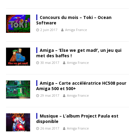
Concours du mois – Toki – Ocean
Software
2 juin 2017
Amiga France
Amiga – ‘Else we get mad!’, un jeu qui
met des baffes !
30 mai 2017
Amiga France
Amiga – Carte accélératrice HC508 pour
Amiga 500 et 500+
29 mai 2017
Amiga France
Musique – L’album Project Paula est
disponible
26 mai 2017
Amiga France