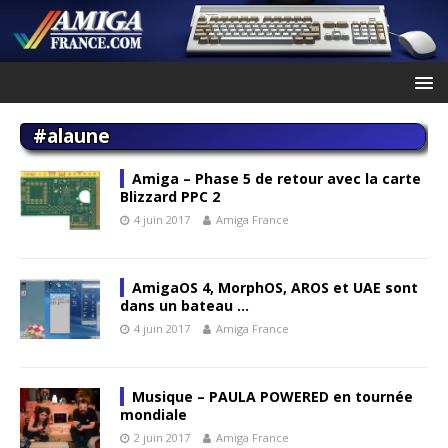
#alaune
Amiga – Phase 5 de retour avec la carte
Blizzard PPC 2
4 juin 2017
Amiga France
AmigaOS 4, MorphOS, AROS et UAE sont
dans un bateau …
4 juin 2017
Amiga France
Musique – PAULA POWERED en tournée
mondiale
2 juin 2017
Amiga France