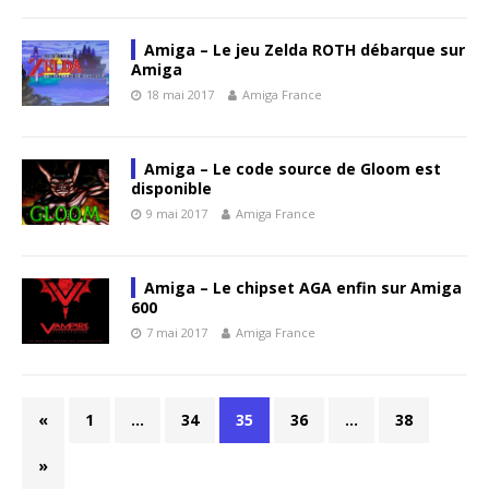
Amiga – Le jeu Zelda ROTH débarque sur
Amiga
18 mai 2017
Amiga France
Amiga – Le code source de Gloom est
disponible
9 mai 2017
Amiga France
Amiga – Le chipset AGA enfin sur Amiga
600
7 mai 2017
Amiga France
«
1
…
34
35
36
…
38
»