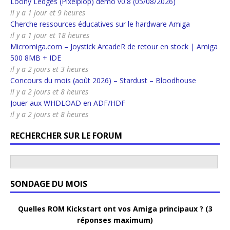
Loony Ledges (Pixelplop) demo v0.8 (05/08/2026)
il y a 1 jour et 9 heures
Cherche ressources éducatives sur le hardware Amiga
il y a 1 jour et 18 heures
Micromiga.com – Joystick ArcadeR de retour en stock | Amiga
500 8MB + IDE
il y a 2 jours et 3 heures
Concours du mois (août 2026) – Stardust – Bloodhouse
il y a 2 jours et 8 heures
Jouer aux WHDLOAD en ADF/HDF
il y a 2 jours et 8 heures
RECHERCHER SUR LE FORUM
SONDAGE DU MOIS
Quelles ROM Kickstart ont vos Amiga principaux ? (3
réponses maximum)