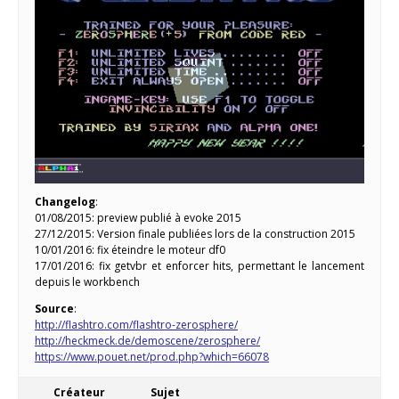
Changelog
:
01/08/2015: preview publié à evoke 2015
27/12/2015: Version finale publiées lors de la construction 2015
10/01/2016: fix éteindre le moteur df0
17/01/2016: fix getvbr et enforcer hits, permettant le lancement
depuis le workbench
Source
:
http://flashtro.com/flashtro-zerosphere/
http://heckmeck.de/demoscene/zerosphere/
https://www.pouet.net/prod.php?which=66078
Créateur
Sujet