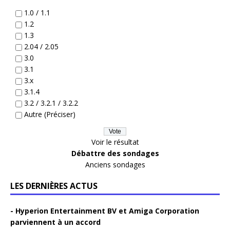
1.0 / 1.1
1.2
1.3
2.04 / 2.05
3.0
3.1
3.x
3.1.4
3.2 / 3.2.1 / 3.2.2
Autre (Préciser)
Voir le résultat
Débattre des sondages
Anciens sondages
LES DERNIÈRES ACTUS
Hyperion Entertainment BV et Amiga Corporation
parviennent à un accord