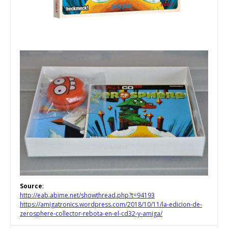
Source
:
http://eab.abime.net/showthread.php?t=94193
https://amigatronics.wordpress.com/2018/10/11/la-edicion-de-
zerosphere-collector-rebota-en-el-cd32-y-amiga/