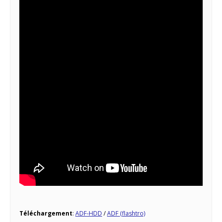
Téléchargement
:
ADF-HDD
/
ADF (flashtro)