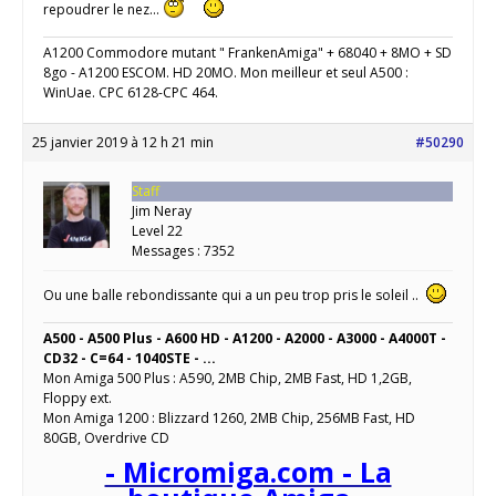
repoudrer le nez…
A1200 Commodore mutant " FrankenAmiga" + 68040 + 8MO + SD
8go - A1200 ESCOM. HD 20MO. Mon meilleur et seul A500 :
WinUae. CPC 6128-CPC 464.
25 janvier 2019 à 12 h 21 min
#50290
Staff
Jim Neray
Level 22
Messages : 7352
Ou une balle rebondissante qui a un peu trop pris le soleil ..
A500 - A500 Plus - A600 HD - A1200 - A2000 - A3000 - A4000T -
CD32 - C=64 - 1040STE - ...
Mon Amiga 500 Plus : A590, 2MB Chip, 2MB Fast, HD 1,2GB,
Floppy ext.
Mon Amiga 1200 : Blizzard 1260, 2MB Chip, 256MB Fast, HD
80GB, Overdrive CD
- Micromiga.com - La