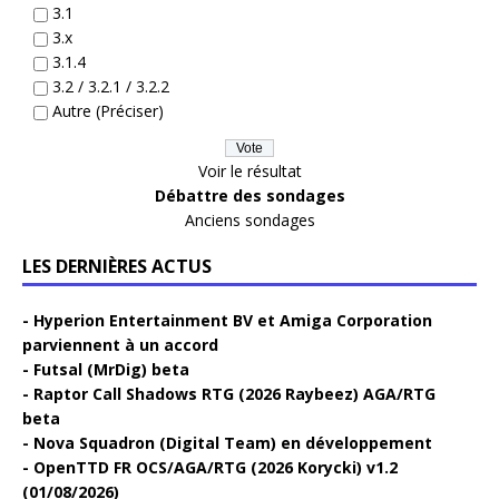
3.1
3.x
3.1.4
3.2 / 3.2.1 / 3.2.2
Autre (Préciser)
Voir le résultat
Débattre des sondages
Anciens sondages
LES DERNIÈRES ACTUS
Hyperion Entertainment BV et Amiga Corporation
parviennent à un accord
Futsal (MrDig) beta
Raptor Call Shadows RTG (2026 Raybeez) AGA/RTG
beta
Nova Squadron (Digital Team) en développement
OpenTTD FR OCS/AGA/RTG (2026 Korycki) v1.2
(01/08/2026)