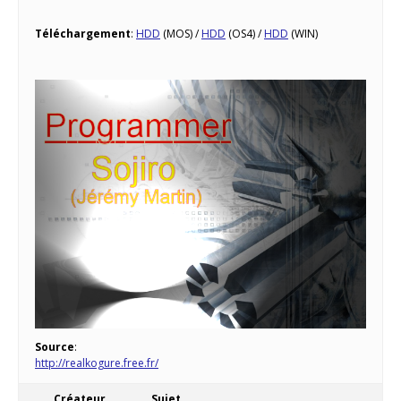
Téléchargement
:
HDD
(MOS) /
HDD
(OS4) /
HDD
(WIN)
Source
:
http://realkogure.free.fr/
Créateur
Sujet