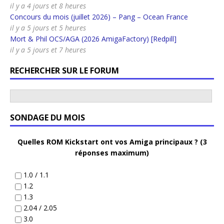
il y a 4 jours et 8 heures
Concours du mois (juillet 2026) – Pang – Ocean France
il y a 5 jours et 5 heures
Mort & Phil OCS/AGA (2026 AmigaFactory) [Redpill]
il y a 5 jours et 7 heures
RECHERCHER SUR LE FORUM
SONDAGE DU MOIS
Quelles ROM Kickstart ont vos Amiga principaux ? (3
réponses maximum)
1.0 / 1.1
1.2
1.3
2.04 / 2.05
3.0