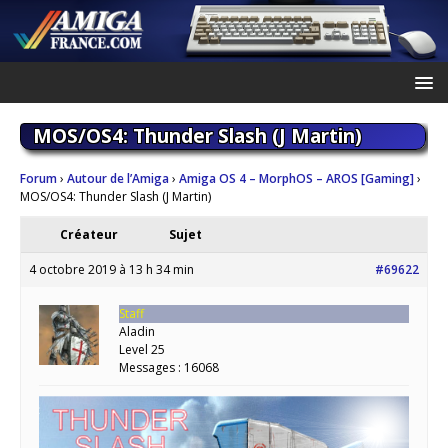
MOS/OS4: Thunder Slash (J Martin)
Forum
›
Autour de l’Amiga
›
Amiga OS 4 – MorphOS – AROS [Gaming]
›
MOS/OS4: Thunder Slash (J Martin)
Créateur
Sujet
4 octobre 2019 à 13 h 34 min
#69622
Staff
Aladin
Level 25
Messages : 16068