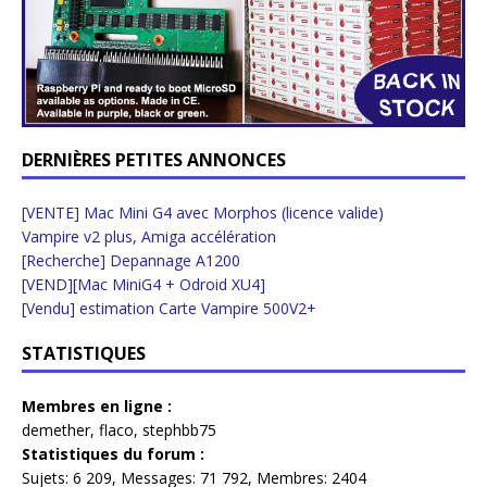
DERNIÈRES PETITES ANNONCES
[VENTE] Mac Mini G4 avec Morphos (licence valide)
Vampire v2 plus, Amiga accélération
[Recherche] Depannage A1200
[VEND][Mac MiniG4 + Odroid XU4]
[Vendu] estimation Carte Vampire 500V2+
STATISTIQUES
Membres en ligne :
demether
,
flaco
,
stephbb75
Statistiques du forum :
Sujets:
6 209,
Messages:
71 792,
Membres:
2404