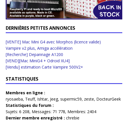
DERNIÈRES PETITES ANNONCES
[VENTE] Mac Mini G4 avec Morphos (licence valide)
Vampire v2 plus, Amiga accélération
[Recherche] Depannage A1200
[VEND][Mac MiniG4 + Odroid XU4]
[Vendu] estimation Carte Vampire 500V2+
STATISTIQUES
Membres en ligne :
ryosaeba
,
Teuff
,
Ishtar
,
Jeeg
,
supermic59
,
zeste
,
DocteurGeek
Statistiques du forum :
Sujets:
6 208,
Messages:
71 778,
Membres:
2404
Dernier membre enregistré :
chrebie