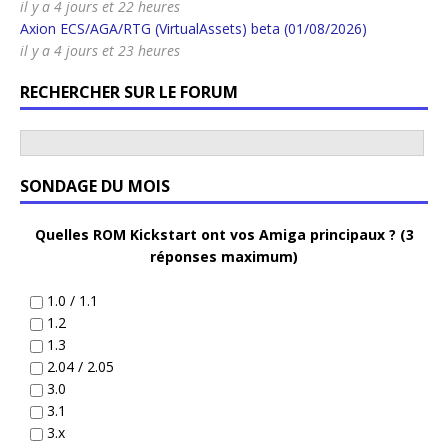
il y a 4 jours et 22 heures
Axion ECS/AGA/RTG (VirtualAssets) beta (01/08/2026)
il y a 4 jours et 23 heures
RECHERCHER SUR LE FORUM
SONDAGE DU MOIS
Quelles ROM Kickstart ont vos Amiga principaux ? (3
réponses maximum)
1.0 / 1.1
1.2
1.3
2.04 / 2.05
3.0
3.1
3.x