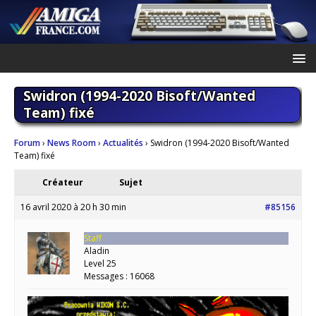
Swidron (1994-2020 Bisoft/Wanted
Team) fixé
Forum
›
News Room
›
Actualités
›
Swidron (1994-2020 Bisoft/Wanted
Team) fixé
Créateur
Sujet
16 avril 2020 à 20 h 30 min
#85156
Staff
Aladin
Level 25
Messages : 16068