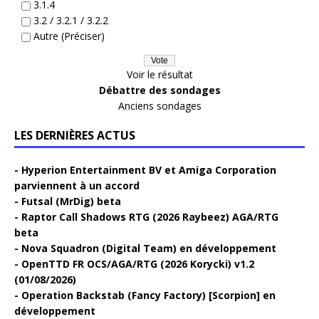
3.1.4
3.2 / 3.2.1 / 3.2.2
Autre (Préciser)
Voir le résultat
Débattre des sondages
Anciens sondages
LES DERNIÈRES ACTUS
Hyperion Entertainment BV et Amiga Corporation
parviennent à un accord
Futsal (MrDig) beta
Raptor Call Shadows RTG (2026 Raybeez) AGA/RTG
beta
Nova Squadron (Digital Team) en développement
OpenTTD FR OCS/AGA/RTG (2026 Korycki) v1.2
(01/08/2026)
Operation Backstab (Fancy Factory) [Scorpion] en
développement