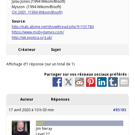
Jasiu Jones (1994 Wikom/Bisoft)
Myszon (1994 Wikom/Bisoft)
QX 2001 (1994 Wikom/Bisoft)
Source
:
http://eab.abime.net/showthread.php?t=101780
https://www.mobygames.com/
http://wt.exotica.org.uk/
Créateur
Sujet
Affichage d’1 réponse (sur un total de 1)
Partager sur vos réseaux sociaux préférés :
Auteur
Réponses
17 avril 2020 à 10 h 03 min
#85185
Staff
Jim Neray
Level 22