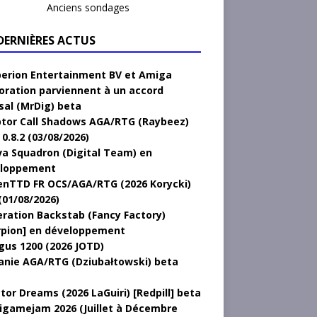
Anciens sondages
 DERNIÈRES ACTUS
erion Entertainment BV et Amiga
oration parviennent à un accord
sal (MrDig) beta
tor Call Shadows AGA/RTG (Raybeez)
0.8.2 (03/08/2026)
a Squadron (Digital Team) en
loppement
nTTD FR OCS/AGA/RTG (2026 Korycki)
(01/08/2026)
ration Backstab (Fancy Factory)
rpion] en développement
gus 1200 (2026 JOTD)
anie AGA/RTG (Dziubałtowski) beta
tor Dreams (2026 LaGuiri) [Redpill] beta
gamejam 2026 (Juillet à Décembre