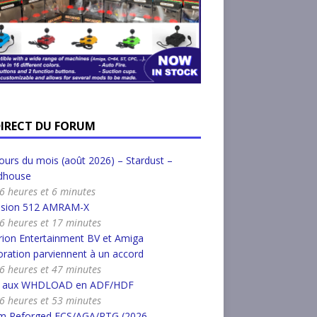
DIRECT DU FORUM
urs du mois (août 2026) – Stardust –
dhouse
a 6 heures et 6 minutes
nsion 512 AMRAM-X
a 6 heures et 17 minutes
ion Entertainment BV et Amiga
ration parviennent à un accord
a 6 heures et 47 minutes
r aux WHDLOAD en ADF/HDF
a 6 heures et 53 minutes
m Reforged ECS/AGA/RTG (2026