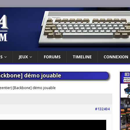
ES
JEUX
FORUMS
TIMELINE
CONNEXION
Backbone] démo jouable
Reentier) [Backbone] démo jouable
#132404