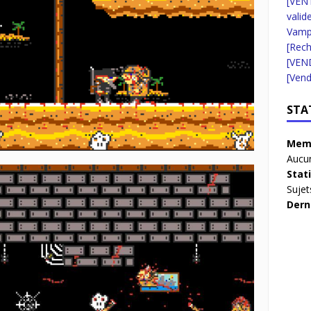
[VENT
valid
Vampi
[Rec
[VEN
[Vend
STA
Memb
Aucun
Stat
Sujet
Dern