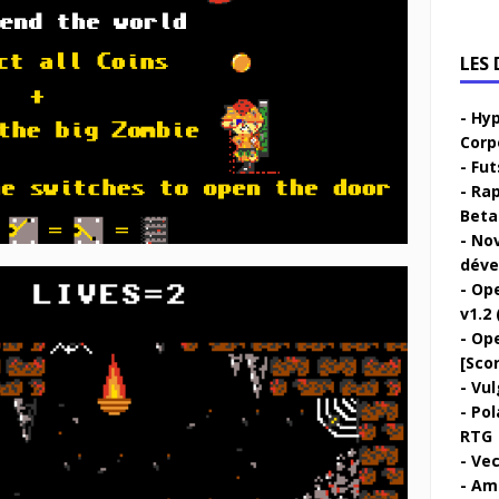
LES
Hyp
Corp
Fut
Rap
Beta 
Nov
déve
Ope
v1.2 
Ope
[Sco
Vul
Pol
RTG
Vec
Ami