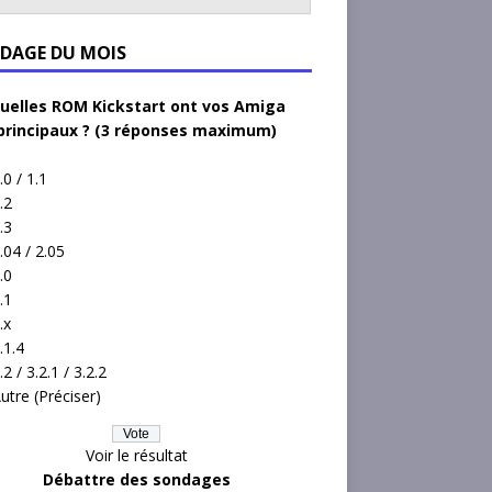
DAGE DU MOIS
uelles ROM Kickstart ont vos Amiga
principaux ? (3 réponses maximum)
.0 / 1.1
.2
.3
.04 / 2.05
.0
.1
.x
.1.4
.2 / 3.2.1 / 3.2.2
utre (Préciser)
Voir le résultat
Débattre des sondages