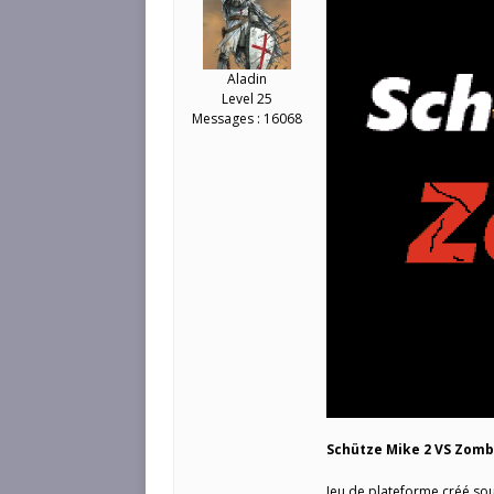
Aladin
Level 25
Messages : 16068
Schütze Mike 2 VS Zomb
Jeu de plateforme créé so