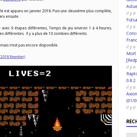
Astue
 est apparu en janvier 2018. Puis une deuxième plus complète,
il y 
ru ensuite.
Futsa
il y 
r avec 9 étapes différentes, Temps de jeu environ 1 à 4 heures.
Conco
es différentes. Il y a plus de 10 zombies différents.
Fran
 mais n’est pas encore disponible.
il y 
Mort
(2018 Reentier)
[Redpi
il y 
Rapt
0.8.2
il y 
Axion
(01/0
il y 
REC