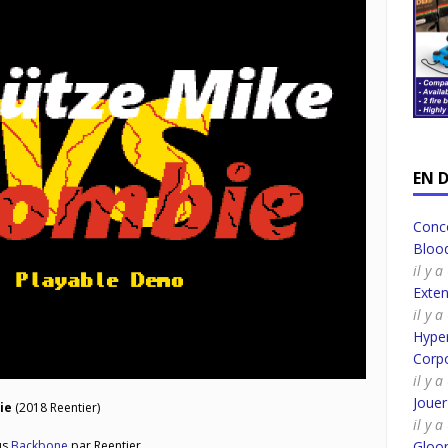
EN 
Conco
Bloo
il y 
Exte
il y 
Hyper
Corpo
il y 
Joue
ie
(2018 Reentier)
il y 
Gloo
us
Backbone
par Reentier.