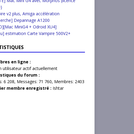
E] Mac Mini G4 avec Morphos (licence
e)
re v2 plus, Amiga accélération
herche] Depannage A1200
D][Mac MiniG4 + Odroid XU4]
u] estimation Carte Vampire 500V2+
TISTIQUES
res en ligne :
 utilisateur actif actuellement
istiques du forum :
s:
6 208,
Messages:
71 760,
Membres:
2403
ier membre enregistré :
Ishtar