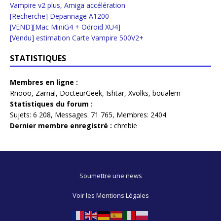
Vampire v2 plus, Amiga accélération
[Recherche] Depannage A1200
[VEND][Mac MiniG4 + Odroid XU4]
[Vendu] estimation Carte Vampire 500V2+
STATISTIQUES
Membres en ligne :
Rnooo
,
Zarnal
,
DocteurGeek
,
Ishtar
,
Xvolks
,
boualem
Statistiques du forum :
Sujets:
6 208,
Messages:
71 765,
Membres:
2404
Dernier membre enregistré :
chrebie
Soumettre une news
Voir les Mentions Légales