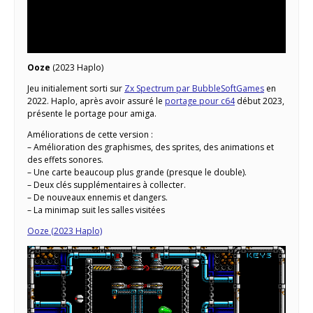
Ooze
(2023 Haplo)
Jeu initialement sorti sur
Zx Spectrum par BubbleSoftGames
en
2022. Haplo, après avoir assuré le
portage pour c64
début 2023,
présente le portage pour amiga.
Améliorations de cette version :
– Amélioration des graphismes, des sprites, des animations et
des effets sonores.
– Une carte beaucoup plus grande (presque le double).
– Deux clés supplémentaires à collecter.
– De nouveaux ennemis et dangers.
– La minimap suit les salles visitées
Ooze (2023 Haplo)