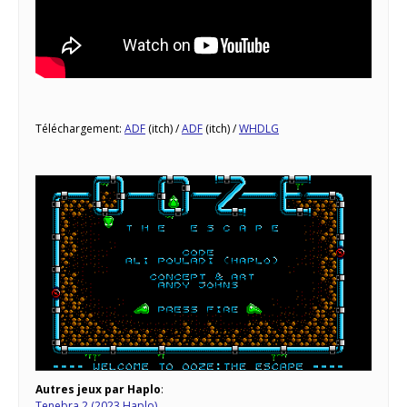
Téléchargement:
ADF
(itch) /
ADF
(itch) /
WHDLG
Autres jeux par Haplo
:
Tenebra 2 (2023 Haplo)