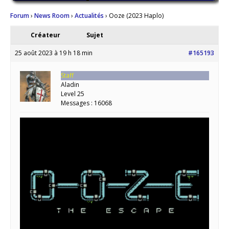
Forum
›
News Room
›
Actualités
›
Ooze (2023 Haplo)
Créateur
Sujet
25 août 2023 à 19 h 18 min
#165193
Staff
Aladin
Level 25
Messages : 16068