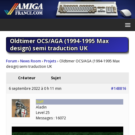
Oldtimer OCS/AGA (1994-1995 Max
design) semi traduction UK
Forum
›
News Room
›
Projets
›
Oldtimer OCS/AGA (1994-1995 Max
design) semi traduction UK
Créateur
Sujet
6 septembre 2022 à 0 h 11 min
#148816
Staff
Aladin
Level 25
Messages : 16072