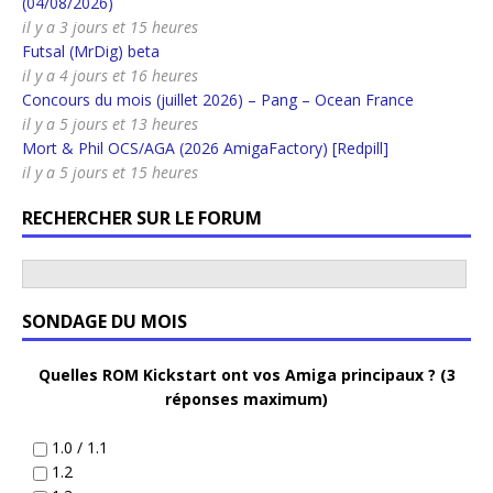
(04/08/2026)
il y a 3 jours et 15 heures
Futsal (MrDig) beta
il y a 4 jours et 16 heures
Concours du mois (juillet 2026) – Pang – Ocean France
il y a 5 jours et 13 heures
Mort & Phil OCS/AGA (2026 AmigaFactory) [Redpill]
il y a 5 jours et 15 heures
RECHERCHER SUR LE FORUM
SONDAGE DU MOIS
Quelles ROM Kickstart ont vos Amiga principaux ? (3
réponses maximum)
1.0 / 1.1
1.2