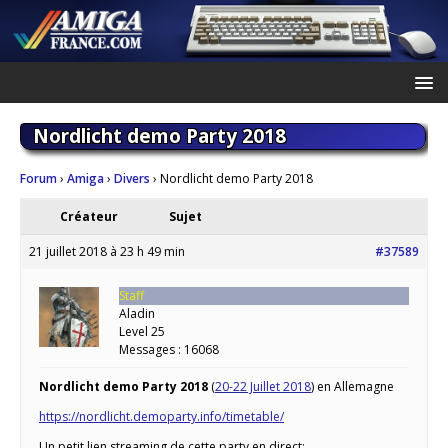
Nordlicht demo Party 2018
Forum
›
Amiga
›
Divers
›
Nordlicht demo Party 2018
Créateur
Sujet
21 juillet 2018 à 23 h 49 min
#37589
Staff
Aladin
Level 25
Messages : 16068
Nordlicht demo Party 2018
(
20-22 Juillet 2018
) en Allemagne
https://nordlicht.demoparty.info/timetable/
Un petit lien streaming de cette party en direct: