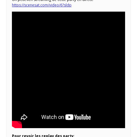
https://scenesat.com/video/6?sldp
Pour revoir les replay des party
: