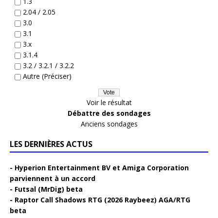
1.3
2.04 / 2.05
3.0
3.1
3.x
3.1.4
3.2 / 3.2.1 / 3.2.2
Autre (Préciser)
Voir le résultat
Débattre des sondages
Anciens sondages
LES DERNIÈRES ACTUS
Hyperion Entertainment BV et Amiga Corporation
parviennent à un accord
Futsal (MrDig) beta
Raptor Call Shadows RTG (2026 Raybeez) AGA/RTG
beta