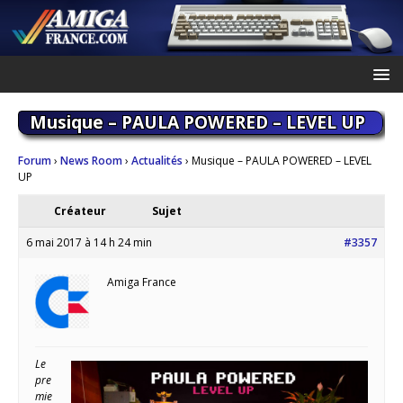
Musique – PAULA POWERED – LEVEL UP
Forum
›
News Room
›
Actualités
›
Musique – PAULA POWERED – LEVEL
UP
Créateur
Sujet
6 mai 2017 à 14 h 24 min
#3357
Amiga France
Le
pre
mie