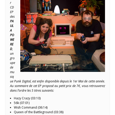
r
CD
EP
des
PA
UL
A
PO
WE
RE
D
,
un
gro
upe
de
mu
siq
ue Punk Digital, est enfin disponible depuis le 1er Mai de cette année.
Au sommaire de cet EP proposé au petit prix de 7€, vous retrouverez
dans l’ordre les 5 titres suivants:
Hazy Crazy (03:10)
56k (07:01)
Wish Command (06:14)
Queen of the Battleground (03:38)