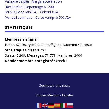
Vampire v2 plus, Amiga accélération
[Recherche] Depannage A1200
[VEND][Mac MiniG4 + Odroid XU4]
[Vendu] estimation Carte Vampire 500V2+
STATISTIQUES
Membres en ligne :
Ishtar
,
Xvolks
,
ryosaeba
,
Teuff
,
Jeeg
,
supermic59
,
zeste
Statistiques du forum :
Sujets:
6 209,
Messages:
71 779,
Membres:
2404
Dernier membre enregistré :
chrebie
Soumettre une news
Voir les Mentions Légales