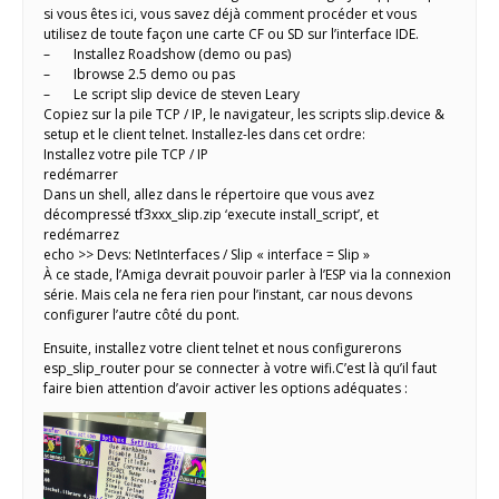
si vous êtes ici, vous savez déjà comment procéder et vous
utilisez de toute façon une carte CF ou SD sur l’interface IDE.
– Installez Roadshow (demo ou pas)
– Ibrowse 2.5 demo ou pas
– Le script slip device de steven Leary
Copiez sur la pile TCP / IP, le navigateur, les scripts slip.device &
setup et le client telnet. Installez-les dans cet ordre:
Installez votre pile TCP / IP
redémarrer
Dans un shell, allez dans le répertoire que vous avez
décompressé tf3xxx_slip.zip ‘execute install_script’, et
redémarrez
echo >> Devs: NetInterfaces / Slip « interface = Slip »
À ce stade, l’Amiga devrait pouvoir parler à l’ESP via la connexion
série. Mais cela ne fera rien pour l’instant, car nous devons
configurer l’autre côté du pont.
Ensuite, installez votre client telnet et nous configurerons
esp_slip_router pour se connecter à votre wifi.C’est là qu’il faut
faire bien attention d’avoir activer les options adéquates :