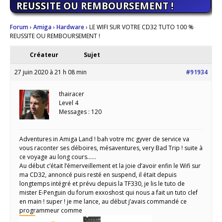
REUSSITE OU REMBOURSEMENT !
Forum
›
Amiga
›
Hardware
›
LE WIFI SUR VOTRE CD32 TUTO 100 %
REUSSITE OU REMBOURSEMENT !
Créateur
Sujet
27 juin 2020 à 21 h 08 min
#91934
thairacer
Level 4
Messages : 120
Adventures in Amiga Land ! bah votre mc gyver de service va
vous raconter ses déboires, mésaventures, very Bad Trip ! suite à
ce voyage au long cours……
Au début c’était l’émerveillement et la joie d’avoir enfin le Wifi sur
ma CD32, annoncé puis resté en suspend, il était depuis
longtemps intégré et prévu depuis la TF330, je lis le tuto de
mister E-Penguin du forum exxoshost qui nous a fait un tuto clef
en main ! super ! je me lance, au début j’avais commandé ce
programmeur comme