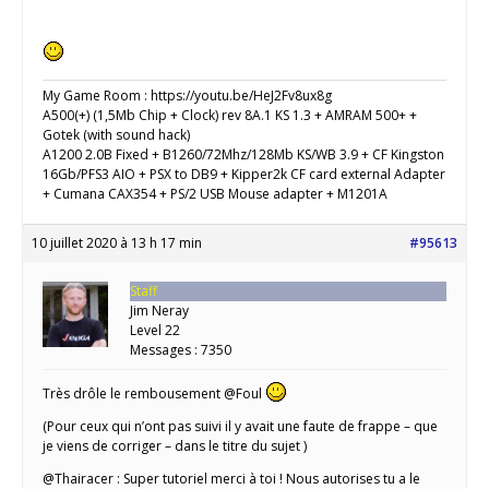
My Game Room : https://youtu.be/HeJ2Fv8ux8g
A500(+) (1,5Mb Chip + Clock) rev 8A.1 KS 1.3 + AMRAM 500+ +
Gotek (with sound hack)
A1200 2.0B Fixed + B1260/72Mhz/128Mb KS/WB 3.9 + CF Kingston
16Gb/PFS3 AIO + PSX to DB9 + Kipper2k CF card external Adapter
+ Cumana CAX354 + PS/2 USB Mouse adapter + M1201A
10 juillet 2020 à 13 h 17 min
#95613
Staff
Jim Neray
Level 22
Messages : 7350
Très drôle le rembousement @Foul
(Pour ceux qui n’ont pas suivi il y avait une faute de frappe – que
je viens de corriger – dans le titre du sujet )
@Thairacer : Super tutoriel merci à toi ! Nous autorises tu a le