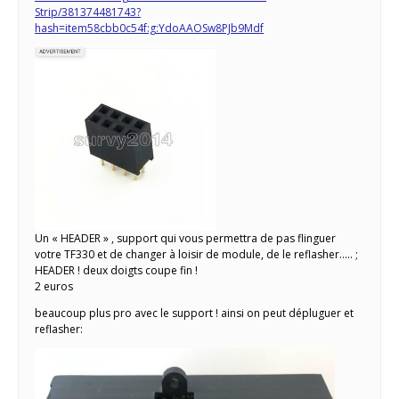
Strip/381374481743?
hash=item58cbb0c54f:g:YdoAAOSw8PJb9Mdf
Un « HEADER » , support qui vous permettra de pas flinguer
votre TF330 et de changer à loisir de module, de le reflasher….. ;
HEADER ! deux doigts coupe fin !
2 euros
beaucoup plus pro avec le support ! ainsi on peut dépluguer et
reflasher: