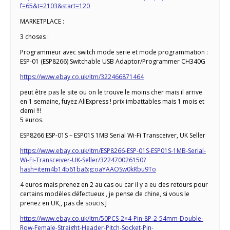
f=65&t=2103&start=120
MARKETPLACE :
3 choses :
Programmeur avec switch mode serie et mode programmation :
ESP-01 (ESP8266) Switchable USB Adaptor/Programmer CH340G
https://www.ebay.co.uk/itm/322466871464
peut être pas le site ou on le trouve le moins cher mais il arrive
en 1 semaine, fuyez AliExpress ! prix imbattables mais 1 mois et
demi !!!
5 euros.
ESP8266 ESP-01S – ESP01S 1MB Serial Wi-Fi Transceiver, UK Seller
https://www.ebay.co.uk/itm/ESP8266-ESP-01S-ESP01S-1MB-Serial-
Wi-Fi-Transceiver-UK-Seller/322470026150?
hash=item4b14b61ba6:g:oaYAAOSw0kRbu9To
4 euros mais prenez en 2 au cas ou car il y a eu des retours pour
certains modèles défectueux , je pense de chine, si vous le
prenez en UK,, pas de soucis J
https://www.ebay.co.uk/itm/50PCS-2×4-Pin-8P-2-54mm-Double-
Row-Female-Straight-Header-Pitch-Socket-Pin-