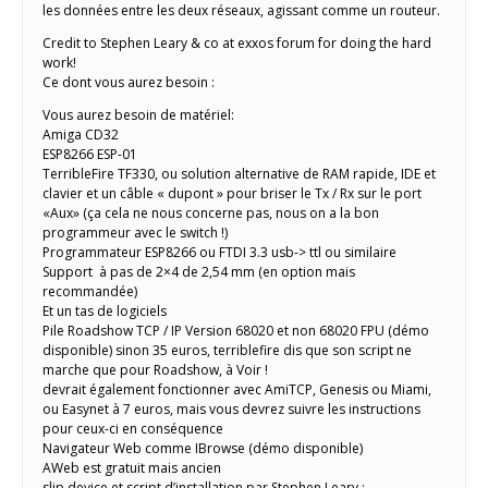
les données entre les deux réseaux, agissant comme un routeur.
Credit to Stephen Leary & co at exxos forum for doing the hard
work!
Ce dont vous aurez besoin :
Vous aurez besoin de matériel:
Amiga CD32
ESP8266 ESP-01
TerribleFire TF330, ou solution alternative de RAM rapide, IDE et
clavier et un câble « dupont » pour briser le Tx / Rx sur le port
«Aux» (ça cela ne nous concerne pas, nous on a la bon
programmeur avec le switch !)
Programmateur ESP8266 ou FTDI 3.3 usb-> ttl ou similaire
Support à pas de 2×4 de 2,54 mm (en option mais
recommandée)
Et un tas de logiciels
Pile Roadshow TCP / IP Version 68020 et non 68020 FPU (démo
disponible) sinon 35 euros, terriblefire dis que son script ne
marche que pour Roadshow, à Voir !
devrait également fonctionner avec AmiTCP, Genesis ou Miami,
ou Easynet à 7 euros, mais vous devrez suivre les instructions
pour ceux-ci en conséquence
Navigateur Web comme IBrowse (démo disponible)
AWeb est gratuit mais ancien
slip.device et script d’installation par Stephen Leary :