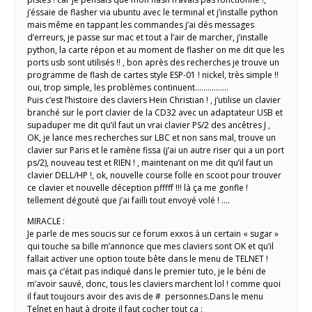
j’éssaie de flasher via ubuntu avec le terminal et j’installe python
mais même en tappant les commandes j’ai dés messages
d’erreurs, je passe sur mac et tout a l’air de marcher, j’installe
python, la carte répon et au moment de flasher on me dit que les
ports usb sont utilisés !! , bon après des recherches je trouve un
programme de flash de cartes style ESP-01 ! nickel, très simple !!
oui, trop simple, les problèmes continuent…………….
Puis c’est l’histoire des claviers Hein Christian ! , j’utilise un clavier
branché sur le port clavier de la CD32 avec un adaptateur USB et
supaduper me dit qu’il faut un vrai clavier PS/2 des ancêtres J ,
OK, je lance mes recherches sur LBC et non sans mal, trouve un
clavier sur Paris et le ramène fissa (j’ai un autre riser qui a un port
ps/2), nouveau test et RIEN ! , maintenant on me dit qu’il faut un
clavier DELL/HP !, ok, nouvelle course folle en scoot pour trouver
ce clavier et nouvelle déception pfffff !!! là ça me gonfle !
tellement dégouté que j’ai failli tout envoyé volé ! ….
MIRACLE :
Je parle de mes soucis sur ce forum exxos à un certain « sugar »
qui touche sa bille m’annonce que mes claviers sont OK et qu’il
fallait activer une option toute bête dans le menu de TELNET !
mais ça c’était pas indiqué dans le premier tuto, je le béni de
m’avoir sauvé, donc, tous les claviers marchent lol ! comme quoi
il faut toujours avoir des avis de # personnes.Dans le menu
Telnet en haut à droite il faut cocher tout ça :