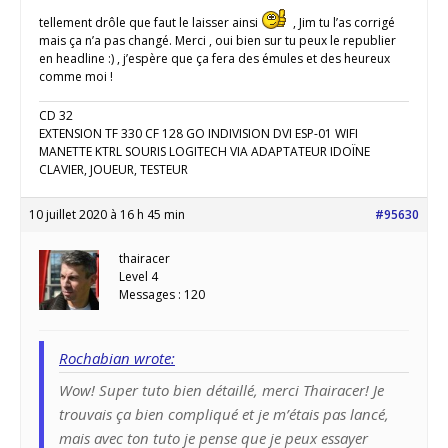
tellement drôle que faut le laisser ainsi
, Jim tu l’as corrigé
mais ça n’a pas changé. Merci , oui bien sur tu peux le republier
en headline :) , j’espère que ça fera des émules et des heureux
comme moi !
CD 32
EXTENSION TF 330 CF 128 GO INDIVISION DVI ESP-01 WIFI
MANETTE KTRL SOURIS LOGITECH VIA ADAPTATEUR IDOÏNE
CLAVIER, JOUEUR, TESTEUR
10 juillet 2020 à 16 h 45 min
#95630
thairacer
Level 4
Messages : 120
Rochabian wrote:
Wow! Super tuto bien détaillé, merci Thairacer! Je
trouvais ça bien compliqué et je m’étais pas lancé,
mais avec ton tuto je pense que je peux essayer