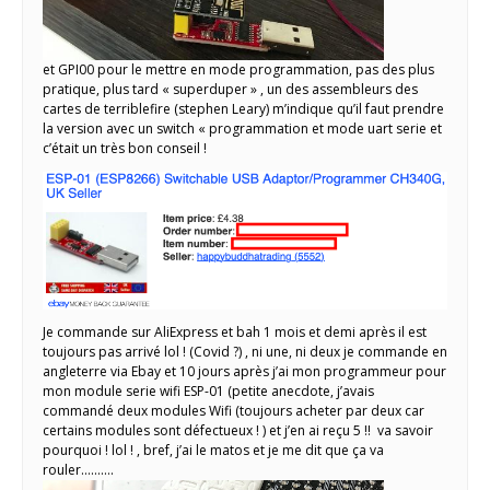
et GPI00 pour le mettre en mode programmation, pas des plus
pratique, plus tard « superduper » , un des assembleurs des
cartes de terriblefire (stephen Leary) m’indique qu’il faut prendre
la version avec un switch « programmation et mode uart serie et
c’était un très bon conseil !
Je commande sur AliExpress et bah 1 mois et demi après il est
toujours pas arrivé lol ! (Covid ?) , ni une, ni deux je commande en
angleterre via Ebay et 10 jours après j’ai mon programmeur pour
mon module serie wifi ESP-01 (petite anecdote, j’avais
commandé deux modules Wifi (toujours acheter par deux car
certains modules sont défectueux ! ) et j’en ai reçu 5 !! va savoir
pourquoi ! lol ! , bref, j’ai le matos et je me dit que ça va
rouler……….