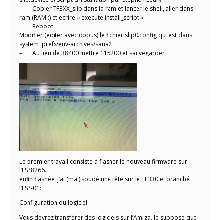
– Copier TF3XX_slip dans la ram et lancer le shell, aller dans
ram (RAM :) et ecrire « execute install_script »
– Reboot.
Modifier (editer avec dopus) le fichier slip0.config qui est dans
system :prefs/env-archives/sana2
– Au lieu de 38400 mettre 115200 et sauvegarder.
Le premier travail consiste à flasher le nouveau firmware sur
l’ESP8266.
enfin flashée, j’ai (mal) soudé une tête sur le TF330 et branché
l’ESP-01:
Configuration du logiciel
Vous devrez transférer des logiciels sur l’Amiga. Je suppose que