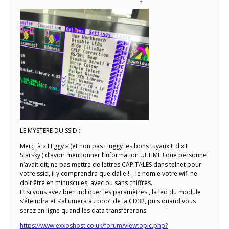
LE MYSTERE DU SSID :
Merçi à « Higgy » (et non pas Huggy les bons tuyaux !! dixit
Starsky ) d’avoir mentionner l’information ULTIME ! que personne
n’avait dit, ne pas mettre de lettres CAPITALES dans telnet pour
votre ssid, il y comprendra que dalle !! , le nom e votre wifi ne
doit être en minuscules, avec ou sans chiffres.
Et si vous avez bien indiquer les paramètres , la led du module
s’éteindra et s’allumera au boot de la CD32, puis quand vous
serez en ligne quand les data transfèrerons.
https://www.exxoshost.co.uk/forum/viewtopic.php?