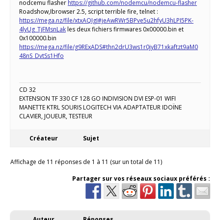
nodcemu flasher
https://github.com/nodemcu/nodemcu-flasher
Roadshow,Ibrowser 2.5, script terrible fire, telnet :
https://mega.nz/file/xtxAQIgI#jeAwRWr5BPve5u2hfyU3hLPI5PK-
4lyUg_TjFMsnLak
les deux fichiers firmwares 0x00000.bin et
0x100000.bin
https://mega.nz/file/g9RExADS#thn2drU3ws1r0jyB71xkaftzt9aM0
48nS_DvtSs1Hfo
CD 32
EXTENSION TF 330 CF 128 GO INDIVISION DVI ESP-01 WIFI
MANETTE KTRL SOURIS LOGITECH VIA ADAPTATEUR IDOÏNE
CLAVIER, JOUEUR, TESTEUR
Créateur
Sujet
Affichage de 11 réponses de 1 à 11 (sur un total de 11)
Partager sur vos réseaux sociaux préférés :
Auteur
Réponses