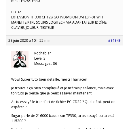
mes TF328/TF330.
CD 32
EXTENSION TF 330 CF 128 GO INDIVISION DVI ESP-01 WIFI
MANETTE KTRL SOURIS LOGITECH VIA ADAPTATEUR IDOÏNE
CLAVIER, JOUEUR, TESTEUR
28 juin 2020 à 10 h 55 min
#91949
Rochabian
Level 3
Messages : 86
Wow! Super tuto bien détaillé, merci Thairacer!
Je trouvais ça bien compliqué et je m’étais pas lancé, mais avec
ton tuto je pense que je peux essayer maintenant.
As tu essayé le transfert de fichier PC-CD32 ? Quel débit peut on
espérer ?
Sugar parle de 216000 bauds sur TF330, tu as essayé ou tu es à
115200 ?