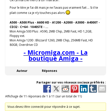
Ok ca marche merci à toi Thairacer.
Pour le titre je l’ai dit mais je ne l’avais pas vraiment fait … Si il te
plait comme ca je n’y touches pas alors
A500 - A500 Plus - A600 HD - A1200 - A2000 - A3000 - A4000T -
CD32 - C=64 - 1040STE - ...
Mon Amiga 500 Plus : A590, 2MB Chip, 2MB Fast, HD 1,2GB,
Floppy ext.
Mon Amiga 1200 : Blizzard 1260, 2MB Chip, 256MB Fast, HD
80GB, Overdrive CD
- Micromiga.com - La
boutique Amiga -
Auteur
Réponses
Partager sur vos réseaux sociaux préférés :
Affichage de 11 réponses de 1 à 11 (sur un total de 11)
Vous devez être connecté pour répondre à ce sujet.