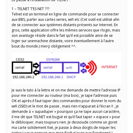
1 – TELNET T’ES NET ???
Telnet est un terminal en ligne de commande pour se connecter
aux BBS, parler aux cartes series, wifi etc (Cet outil est utilisé afin
de se connecter aux systèmes distants présents sur Internet. En
gros, cette application offre les mêmes services que rlogin, mais
son avantage réside dans le fait qu’il est possible ainsi de se
loger sur unemachine distante, voire éventuellement à l’autre
bout du monde.) merçi obligement ^^.
Je suis le tuto à la lettre et on me demande de mettre l’adresse IP
pour me connecter au routeur (ma box) , je tape l’adresse puis
OK et après il faut taper des commandes pour donner le nom du
wifi (SSID) et le mot de passe , mais rien n’apparait à l’écran !! , je
demande à « supaduper » pourquoi ça ne tape aucun caractère,
il me dit que TELNET est bugué et qu’il faut taper « espace » pour
le débloquer, mais toujours rien. Je dessoude comme un goret
ma carte solidement fixé, je passe à deux doigts de niquer les
pistes ! car je pensais que mon flash n’avais pas fonctionné !,