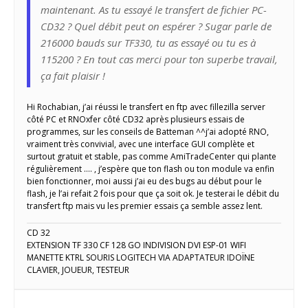
maintenant. As tu essayé le transfert de fichier PC-
CD32 ? Quel débit peut on espérer ? Sugar parle de
216000 bauds sur TF330, tu as essayé ou tu es à
115200 ? En tout cas merci pour ton superbe travail,
ça fait plaisir !
Hi Rochabian, j’ai réussi le transfert en ftp avec fillezilla server
côté PC et RNOxfer côté CD32 après plusieurs essais de
programmes, sur les conseils de Batteman ^^j’ai adopté RNO,
vraiment très convivial, avec une interface GUI complète et
surtout gratuit et stable, pas comme AmiTradeCenter qui plante
régulièrement …. , j’espère que ton flash ou ton module va enfin
bien fonctionner, moi aussi j’ai eu des bugs au début pour le
flash, je l’ai refait 2 fois pour que ça soit ok. Je testerai le débit du
transfert ftp mais vu les premier essais ça semble assez lent.
CD 32
EXTENSION TF 330 CF 128 GO INDIVISION DVI ESP-01 WIFI
MANETTE KTRL SOURIS LOGITECH VIA ADAPTATEUR IDOÏNE
CLAVIER, JOUEUR, TESTEUR