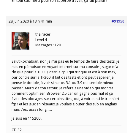
En tout cas merci pour ton superbe travail, ça fait plaisir !
28 juin 2020 à 13 h 41 min
#91950
thairacer
Level 4
Messages : 120
Salut Rochabian, non je n’ai pas eu le temps de faire des tests, je
suis en pâmoison en voyant internet sur ma console , sugar m’a
dit que pour la TF330, c’est le cpu qui trinque et est à son max,
par contre sur la TF360, il fait des tests et ont peut espérer je
pense le double, à voir si sur os 3.1 ou 3.9 qui semble mieux
passer. Merci de ton retour, je referais une video qui montre
comment optimiser iBrowser 2.5 car on gagne pas mal et ça
évite des blocages sur certains sites, oui, à voir aussi le transfert
ftp ! et les jeux en réseaux.Je voulais ajouter des sub en anglais
mais c’est assez long……
Je suis en 115200 .
CD 32