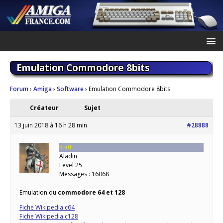
Emulation Commodore 8bits
Forum
›
Amiga
›
Software
›
Emulation Commodore 8bits
Créateur
Sujet
13 juin 2018 à 16 h 28 min
#28888
Staff
Aladin
Level 25
Messages : 16068
Emulation du
commodore 64 et 128
Fiche Wikipedia c64
Fiche Wikipedia c128