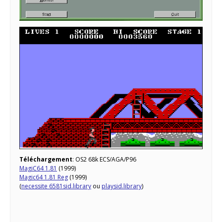
Téléchargement
: OS2 68k ECS/AGA/P96
MagiC64 1.81
(1999)
Magic64 1.81 Reg
(1999)
(
necessite 6581sid.library
ou
playsid.library
)