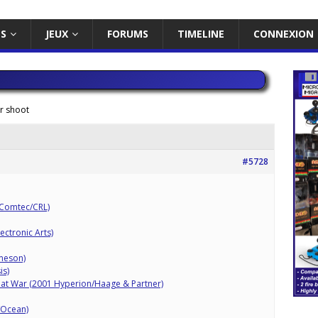
ES
JEUX
FORUMS
TIMELINE
CONNEXION
ur shoot
#5728
 Comtec/CRL)
ectronic Arts)
ameson)
is)
at War (2001 Hyperion/Haage & Partner)
/Ocean)