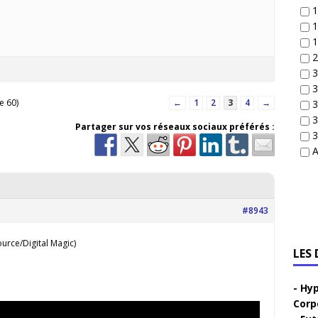
1
1
1
2
3
3
e 60)
←
1
2
3
4
→
3
3
Partager sur vos réseaux sociaux préférés :
3
A
#8943
urce/Digital Magic)
LES
Hyp
Corp