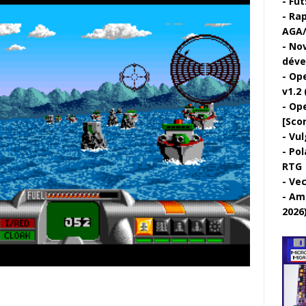
Fut
Rap
AGA/
Nov
déve
Ope
v1.2 
Ope
[Sco
Vul
Pol
RTG
Vec
Ami
2026