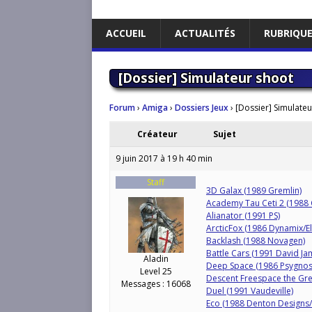
ACCUEIL
ACTUALITÉS
RUBRIQU
[Dossier] Simulateur shoot
Forum
›
Amiga
›
Dossiers Jeux
›
[Dossier] Simulate
Créateur
Sujet
9 juin 2017 à 19 h 40 min
Staff
3D Galax (1989 Gremlin)
Academy Tau Ceti 2 (1988
Alianator (1991 PS)
ArcticFox (1986 Dynamix/El
Backlash (1988 Novagen)
Battle Cars (1991 David J
Aladin
Deep Space (1986 Psygnos
Level 25
Descent Freespace the Gre
Messages : 16068
Duel (1991 Vaudeville)
Eco (1988 Denton Designs