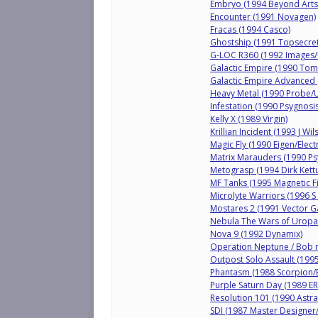
Embryo (1994 Beyond Arts
Encounter (1991 Novagen)
Fracas (1994 Casco)
Ghostship (1991 Topsecret
G-LOC R360 (1992 Images/
Galactic Empire (1990 Tom
Galactic Empire Advanced
Heavy Metal (1990 Probe/
Infestation (1990 Psygnosis
Kelly X (1989 Virgin)
Krillian Incident (1993 J Wil
Magic Fly (1990 Eigen/Elect
Matrix Marauders (1990 Ps
Metograsp (1994 Dirk Kettu
MF Tanks (1995 Magnetic F
Microlyte Warriors (1996 S 
Mostares 2 (1991 Vector 
Nebula The Wars of Uropa 
Nova 9 (1992 Dynamix)
Operation Neptune / Bob 
Outpost Solo Assault (199
Phantasm (1988 Scorpion/
Purple Saturn Day (1989 E
Resolution 101 (1990 Astra
SDI (1987 Master Designe