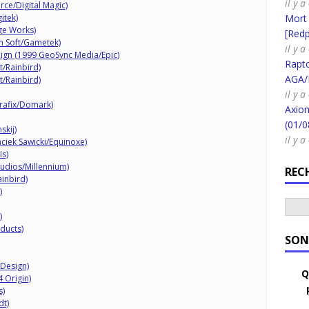
il y 
ce/Digital Magic)
itek)
Mort
ge Works)
[Redpi
n Soft/Gametek)
il y 
eign (1999 GeoSync Media/Epic)
Rapt
t/Rainbird)
AGA/
t/Rainbird)
il y 
Grafix/Domark)
Axion
(01/0
skij)
il y 
ciek Sawicki/Equinoxe)
s)
tudios/Millennium)
REC
inbird)
)
)
ducts)
SON
Design)
Q
 Origin)
s)
dt)