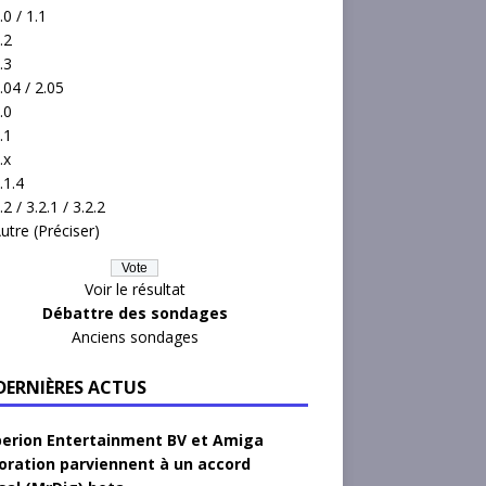
.0 / 1.1
.2
.3
.04 / 2.05
.0
.1
.x
.1.4
.2 / 3.2.1 / 3.2.2
utre (Préciser)
Voir le résultat
Débattre des sondages
Anciens sondages
 DERNIÈRES ACTUS
erion Entertainment BV et Amiga
oration parviennent à un accord