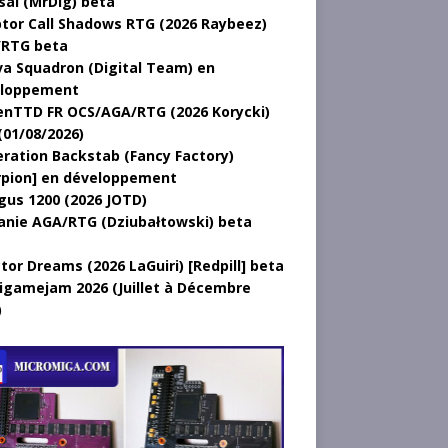
sal (MrDig) beta
tor Call Shadows RTG (2026 Raybeez)
RTG beta
a Squadron (Digital Team) en
loppement
nTTD FR OCS/AGA/RTG (2026 Korycki)
(01/08/2026)
ration Backstab (Fancy Factory)
rpion] en développement
gus 1200 (2026 JOTD)
anie AGA/RTG (Dziubałtowski) beta
tor Dreams (2026 LaGuiri) [Redpill] beta
gamejam 2026 (Juillet à Décembre
)