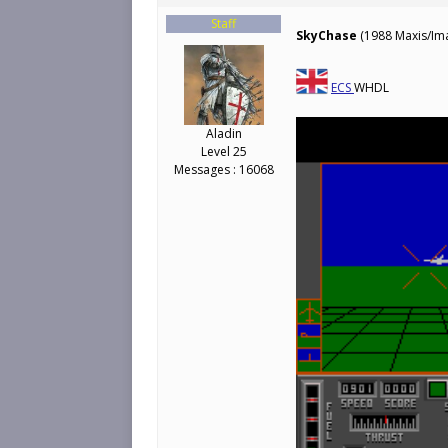
Staff
SkyChase
(1988 Maxis/Im
ECS
WHDL
Aladin
Level 25
Messages : 16068