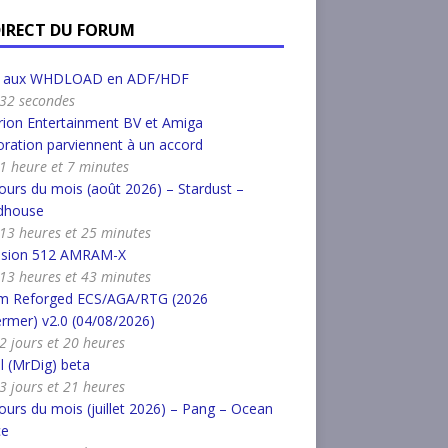
DIRECT DU FORUM
r aux WHDLOAD en ADF/HDF
a 32 secondes
ion Entertainment BV et Amiga
ration parviennent à un accord
a 1 heure et 7 minutes
urs du mois (août 2026) – Stardust –
dhouse
a 13 heures et 25 minutes
nsion 512 AMRAM-X
a 13 heures et 43 minutes
m Reforged ECS/AGA/RTG (2026
rmer) v2.0 (04/08/2026)
a 2 jours et 20 heures
l (MrDig) beta
a 3 jours et 21 heures
urs du mois (juillet 2026) – Pang – Ocean
ce