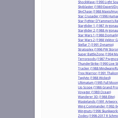
ShockWave (1990 Light Sour
Skyblaster (1989 Expert/Dig
SkyChase (1988 Maxis/Ima
Star Crusader (1996 Huma
Star Fighter D’Yammen’s R
Starglider 1 (1987 Argonau
Starglider 2 (1988 Argonau
Star Wars 1 (1988 Domark)
Star Wars 2 (1988 Vektor 
Stellar 7 (1991 Dynamix)
Stratoplex (1996 PW Storon
Super BattleZone (1994 Ma
Terrorpods (1987 Psygnosi
ThunderStrike (1990 Live S
Tracker (1988 Mindware/Ra
Trex Warrior (1991 Thalion
Twylyte (1988 Wicked)
Ultimatum (1995 Full Moon
Up Scope (1986 Grand Pro
Voyager (1989 Ocean)
Wanderer 3D (1988 Elite)
Wastelands (1991 Artworx 
Wing Commander (1992-94
Wingnuts (1998 Skunkwork
Zodes (1998-2017 R Schmi