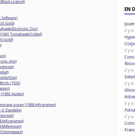
/Black Legend)
EN 
 Software)
US Gold)
Joue
ahawk/Electronic Zoo)
il y 
 (1991 Tomahawk/Coktel)
Hyper
US Gold)
Corpo
)
il y 
son)
Conco
ronic Arts)
Bloo
ygnosis)
il y 
rkat)
Exte
ields/One)
Birch / TDD)
il y 
Games)
Gloo
(1992 Austex)
Astue
il y 
morane ocean (1988 Infogrames)
Futsa
5 O Zandelin)
Exocept)
il y 
RE/Infogrames)
Conco
l/Millennium)
Fran
r/Cinemaware)