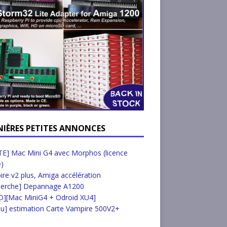
NIÈRES PETITES ANNONCES
E] Mac Mini G4 avec Morphos (licence
e)
re v2 plus, Amiga accélération
herche] Depannage A1200
D][Mac MiniG4 + Odroid XU4]
u] estimation Carte Vampire 500V2+