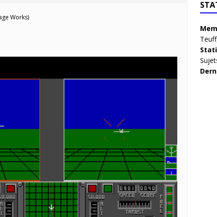
STA
age Works)
Memb
Teuff
Stat
Sujet
Dern