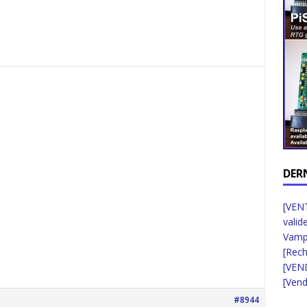
DER
[VENT
valid
Vampi
[Rec
[VEN
[Vend
#8944