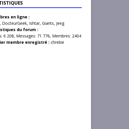
TISTIQUES
res en ligne :
,
DocteurGeek
,
Ishtar
,
Giants
,
Jeeg
istiques du forum :
s:
6 208,
Messages:
71 776,
Membres:
2404
ier membre enregistré :
chrebie