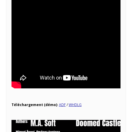
Téléchargement (démo)
:
ADF
/
WHDLG