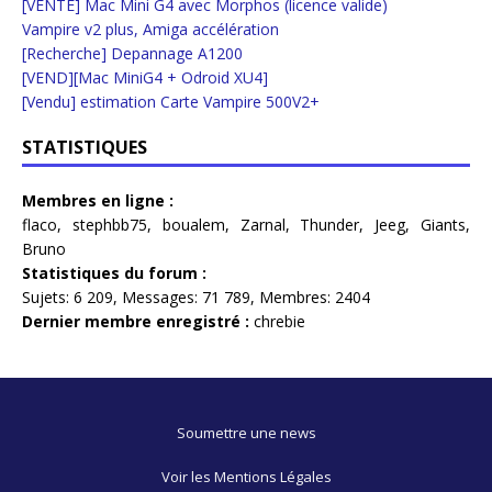
[VENTE] Mac Mini G4 avec Morphos (licence valide)
Vampire v2 plus, Amiga accélération
[Recherche] Depannage A1200
[VEND][Mac MiniG4 + Odroid XU4]
[Vendu] estimation Carte Vampire 500V2+
STATISTIQUES
Membres en ligne :
flaco
,
stephbb75
,
boualem
,
Zarnal
,
Thunder
,
Jeeg
,
Giants
,
Bruno
Statistiques du forum :
Sujets:
6 209,
Messages:
71 789,
Membres:
2404
Dernier membre enregistré :
chrebie
Soumettre une news
Voir les Mentions Légales