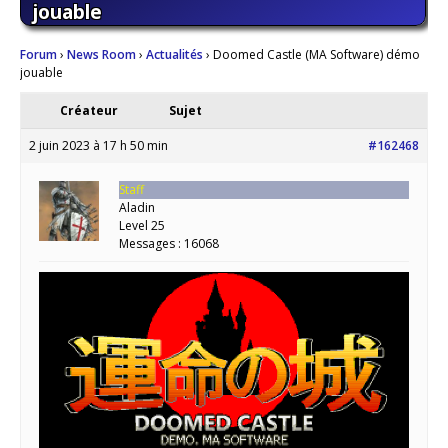
jouable
Forum
›
News Room
›
Actualités
›
Doomed Castle (MA Software) démo
jouable
Créateur
Sujet
2 juin 2023 à 17 h 50 min
#162468
Staff
Aladin
Level 25
Messages : 16068