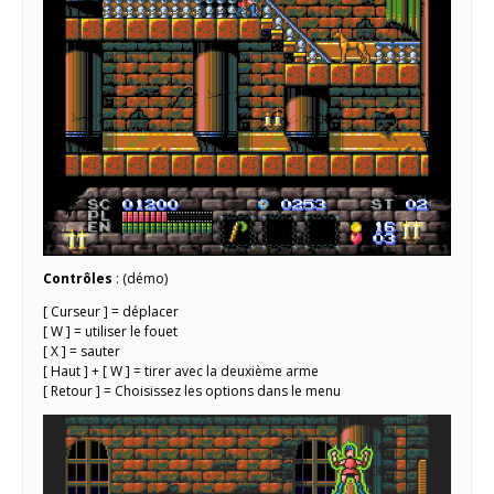
Contrôles
: (démo)
[ Curseur ] = déplacer
[ W ] = utiliser le fouet
[ X ] = sauter
[ Haut ] + [ W ] = tirer avec la deuxième arme
[ Retour ] = Choisissez les options dans le menu