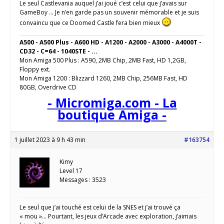
Le seul Castlevania auquel j’ai joué c’est celui que j’avais sur
GameBoy … Je n’en garde pas un souvenir mémorable et je suis
convaincu que ce Doomed Castle fera bien mieux
A500 - A500 Plus - A600 HD - A1200 - A2000 - A3000 - A4000T -
CD32 - C=64 - 1040STE - ...
Mon Amiga 500 Plus : A590, 2MB Chip, 2MB Fast, HD 1,2GB,
Floppy ext.
Mon Amiga 1200 : Blizzard 1260, 2MB Chip, 256MB Fast, HD
80GB, Overdrive CD
- Micromiga.com - La
boutique Amiga -
1 juillet 2023 à 9 h 43 min
#163754
Kimy
Level 17
Messages : 3523
Le seul que j’ai touché est celui de la SNES et j’ai trouvé ça
« mou »… Pourtant, les jeux d’Arcade avec exploration, j’aimais