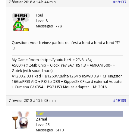
7 février 2018 à 14 h 44 min
#19137
Foul
Level 8
Messages : 778
Question : vous freinez parfois ou c’est a fond a fond a fond ???
:D
My Game Room : https://youtu.be/HeJ2Fv8ux8g
A500(+) (1,5Mb Chip + Clock) rev 8A.1 KS 1.3 + AMRAM 500+ +
Gotek (with sound hack)
A1200 2.0B Fixed + B1260/72Mhz/128Mb KS/WB 3.9 + CF Kingston
16Gb/PFS3 AIO + PSX to DB9 + Kipper2k CF card external Adapter
+ Cumana CAX354 + PS/2 USB Mouse adapter + M1201A
7 février 2018 à 15 h 03 min
#19139
Staff
Zarnal
Level 23
Messages : 8113