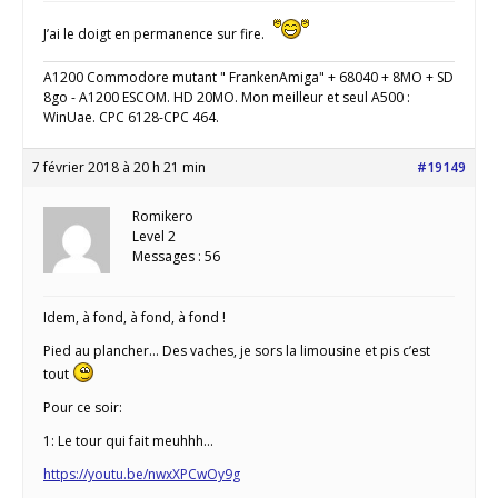
J’ai le doigt en permanence sur fire.
A1200 Commodore mutant " FrankenAmiga" + 68040 + 8MO + SD
8go - A1200 ESCOM. HD 20MO. Mon meilleur et seul A500 :
WinUae. CPC 6128-CPC 464.
7 février 2018 à 20 h 21 min
#19149
Romikero
Level 2
Messages : 56
Idem, à fond, à fond, à fond !
Pied au plancher… Des vaches, je sors la limousine et pis c’est
tout
Pour ce soir:
1: Le tour qui fait meuhhh…
https://youtu.be/nwxXPCwOy9g