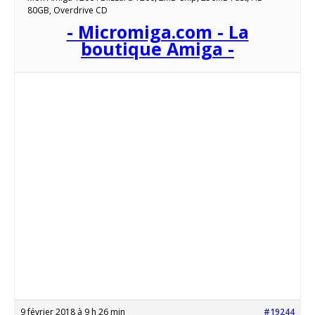
80GB, Overdrive CD
- Micromiga.com - La
boutique Amiga -
9 février 2018 à 9 h 26 min
#19244