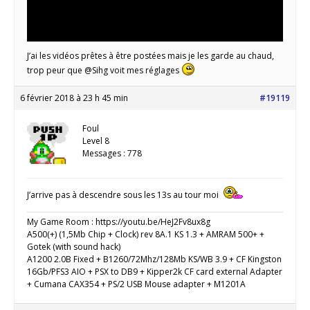
J’ai les vidéos prêtes à être postées mais je les garde au chaud,
trop peur que @Sihg voit mes réglages
6 février 2018 à 23 h 45 min
#19119
Foul
Level 8
Messages : 778
J’arrive pas à descendre sous les 13s au tour moi
My Game Room : https://youtu.be/HeJ2Fv8ux8g
A500(+) (1,5Mb Chip + Clock) rev 8A.1 KS 1.3 + AMRAM 500+ +
Gotek (with sound hack)
A1200 2.0B Fixed + B1260/72Mhz/128Mb KS/WB 3.9 + CF Kingston
16Gb/PFS3 AIO + PSX to DB9 + Kipper2k CF card external Adapter
+ Cumana CAX354 + PS/2 USB Mouse adapter + M1201A