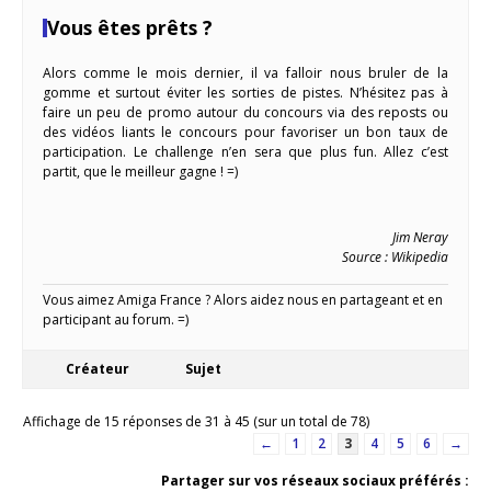
Vous êtes prêts ?
Alors comme le mois dernier, il va falloir nous bruler de la
gomme et surtout éviter les sorties de pistes. N’hésitez pas à
faire un peu de promo autour du concours via des reposts ou
des vidéos liants le concours pour favoriser un bon taux de
participation. Le challenge n’en sera que plus fun. Allez c’est
partit, que le meilleur gagne ! =)
Jim Neray
Source : Wikipedia
Vous aimez Amiga France ? Alors aidez nous en partageant et en
participant au forum. =)
Créateur
Sujet
Affichage de 15 réponses de 31 à 45 (sur un total de 78)
←
1
2
3
4
5
6
→
Partager sur vos réseaux sociaux préférés :