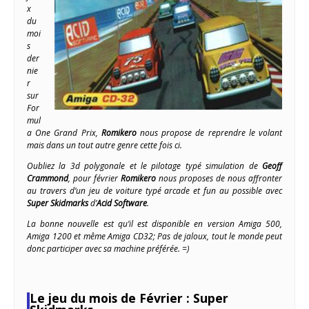
x
du
moi
s
der
nie
r
sur
For
mul
a One Grand Prix,
Romikero
nous propose de reprendre le volant
mais dans un tout autre genre cette fois ci.
Oubliez la 3d polygonale et le pilotage typé simulation de
Geoff
Crammond
, pour février
Romikero
nous proposes de nous affronter
au travers d’un jeu de voiture typé arcade et fun au possible avec
Super Skidmarks
d’
Acid Software
.
La bonne nouvelle est qu’il est disponible en version Amiga 500,
Amiga 1200 et même Amiga CD32; Pas de jaloux, tout le monde peut
donc participer avec sa machine préférée. =)
Le jeu du mois de Février : Super