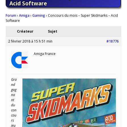
Acid Software
Forum
›
Amiga
›
Gaming
›
Concours du mois – Super Skidmarks – Acid
Software
Créateur
Sujet
2 février 2018 à 15 h 51 min
#18776
Amiga France
Gra
nd
gag
na
nt
du
con
cou
rs
jeu