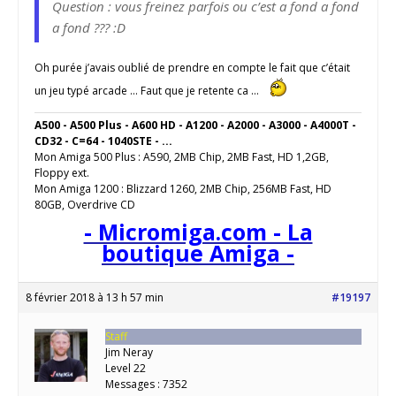
Question : vous freinez parfois ou c’est a fond a fond
a fond ??? :D
Oh purée j’avais oublié de prendre en compte le fait que c’était
un jeu typé arcade … Faut que je retente ca …
A500 - A500 Plus - A600 HD - A1200 - A2000 - A3000 - A4000T -
CD32 - C=64 - 1040STE - ...
Mon Amiga 500 Plus : A590, 2MB Chip, 2MB Fast, HD 1,2GB,
Floppy ext.
Mon Amiga 1200 : Blizzard 1260, 2MB Chip, 256MB Fast, HD
80GB, Overdrive CD
- Micromiga.com - La
boutique Amiga -
8 février 2018 à 13 h 57 min
#19197
Staff
Jim Neray
Level 22
Messages : 7352