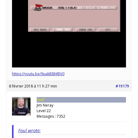
https://youtu.be/9uakB8NJBV0
8 février 2018 à 11 h 27 min
#19179
Staff
Jim Neray
Level 22
Messages : 7352
Foul wrote: