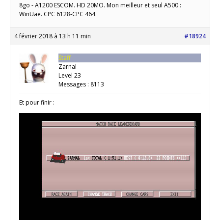
8go - A1200 ESCOM. HD 20MO. Mon meilleur et seul A500 :
WinUae. CPC 6128-CPC 464.
4 février 2018 à 13 h 11 min
#18924
Staff
Zarnal
Level 23
Messages : 8113
Et pour finir :