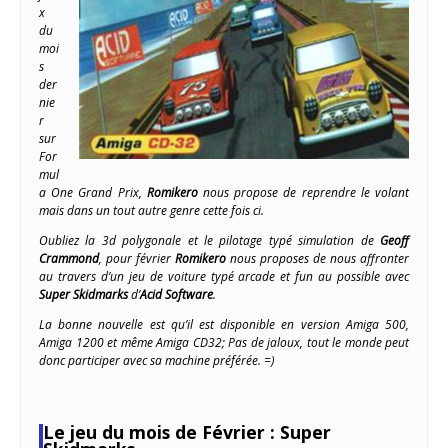
x
du
moi
s
der
nie
r
sur
For
mul
a One Grand Prix,
Romikero
nous propose de reprendre le volant
mais dans un tout autre genre cette fois ci.
Oubliez la 3d polygonale et le pilotage typé simulation de
Geoff
Crammond
, pour février
Romikero
nous proposes de nous affronter
au travers d’un jeu de voiture typé arcade et fun au possible avec
Super Skidmarks
d’
Acid Software
.
La bonne nouvelle est qu’il est disponible en version Amiga 500,
Amiga 1200 et même Amiga CD32; Pas de jaloux, tout le monde peut
donc participer avec sa machine préférée. =)
Le jeu du mois de Février : Super