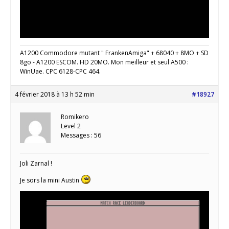
A1200 Commodore mutant " FrankenAmiga" + 68040 + 8MO + SD
8go - A1200 ESCOM. HD 20MO. Mon meilleur et seul A500 :
WinUae. CPC 6128-CPC 464.
4 février 2018 à 13 h 52 min
#18927
Romikero
Level 2
Messages : 56
Joli Zarnal !
Je sors la mini Austin