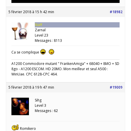
5 février 2018 à 15 h 42 min
#18982
Staff
Zarnal
Level 23
Messages : 8113
Ca se complique
A1200 Commodore mutant " FrankenAmiga" + 68040 + 8MO + SD
8go - A1200 ESCOM. HD 20MO. Mon meilleur et seul A500 :
WinUae. CPC 6128-CPC 464.
5 février 2018 à 19 h 47 min
#19009
Sihg
Level 3
Messages : 62
Romikero