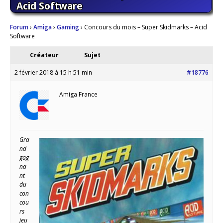
Acid Software
Forum
›
Amiga
›
Gaming
›
Concours du mois – Super Skidmarks – Acid
Software
Créateur
Sujet
2 février 2018 à 15 h 51 min
#18776
Amiga France
Gra
nd
gag
na
nt
du
con
cou
rs
jeu