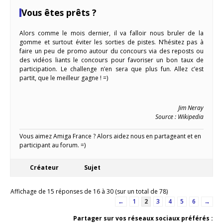
Vous êtes prêts ?
Alors comme le mois dernier, il va falloir nous bruler de la
gomme et surtout éviter les sorties de pistes. N’hésitez pas à
faire un peu de promo autour du concours via des reposts ou
des vidéos liants le concours pour favoriser un bon taux de
participation. Le challenge n’en sera que plus fun. Allez c’est
partit, que le meilleur gagne ! =)
Jim Neray
Source : Wikipedia
Vous aimez Amiga France ? Alors aidez nous en partageant et en
participant au forum. =)
Créateur
Sujet
Affichage de 15 réponses de 16 à 30 (sur un total de 78)
←
1
2
3
4
5
6
→
Partager sur vos réseaux sociaux préférés :