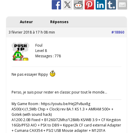
Auteur
Réponses
3 février 2018 à 17 h 08 min
#18860
Foul
Level 8
Messages : 778
Ne pas essayer Rippy
Perso, je suis pour rester en classic pour tout le monde…
My Game Room : https://youtu.be/HeJ2Fv8ux8g
A500(+) (1,5Mb Chip + Clock) rev 8A.1 KS 1.3 + AMRAM 500+ +
Gotek (with sound hack)
A1200 2.0B Fixed + B1260/72Mhz/128Mb KS/WB 3.9 + CF Kingston
16Gb/PFS3 AIO + PSX to DB9 + Kipper2k CF card external Adapter
+ Cumana CAX354 + PS/2 USB Mouse adapter + M1201A