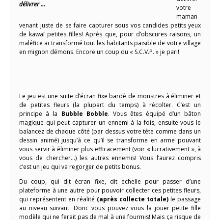
délivrer …
votre
maman
venant juste de se faire capturer sous vos candides petits yeux
de kawaï petites filles! Après que, pour d’obscures raisons, un
maléfice ai transformé tout les habitants paisible de votre village
en mignon démons. Encore un coup du « S.C.V.P. » je pari!
Le jeu est une suite d’écran fixe bardé de monstres à éliminer et
de petites fleurs (la plupart du temps) à récolter. C’est un
principe à la
Bubble Bobble
. Vous êtes équipé d’un bâton
magique qui peut capturer un ennemi à la fois, ensuite vous le
balancez de chaque côté (par dessus votre tête comme dans un
dessin animé) jusqu’à ce qu’il se transforme en arme pouvant
vous servir à éliminer plus efficacement (voir « lucrativement », à
vous de chercher…) les autres ennemis! Vous l’aurez compris
c’est un jeu qui va regorger de petits bonus.
Du coup, qui dit écran fixe, dit échelle pour passer d’une
plateforme à une autre pour pouvoir collecter ces petites fleurs,
qui représentent en réalité
(après collecte totale)
le passage
au niveau suivant. Donc vous pouvez vous la jouer petite fille
modèle qui ne ferait pas de mal à une fourmis! Mais ça risque de