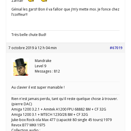
Zarnal!
Génial les gars!! Bon il va falloir que j’m’y mette moi. Je fonce chez
l’coiffeur!!
Très belle chute Bud!
7 octobre 2019 à 12 h 04 min
#67019
Mandrake
Level 9
Messages : 812
Au clavier il est super maniable !
Rien n'est jamais perdu, tant qu'il reste quelque chose à trouver.
(pierre DAC)
Amiga 1200 3.2.1 + Amitek A1200 FPU 68882 8M + CF 32G
Amiga 1200 3.1 + MTECH 1230/28 8M + CF 32G
Juke-box Rock-ola Max 477 (capacité 80 single 45 tours) 1979
Revox B77 MKII 1975
Collection audio :