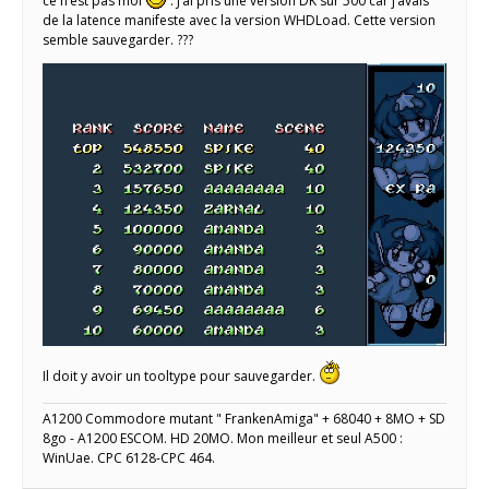
ce n’est pas moi
. J’ai pris une version DK sur 500 car j’avais
de la latence manifeste avec la version WHDLoad. Cette version
semble sauvegarder. ???
Il doit y avoir un tooltype pour sauvegarder.
A1200 Commodore mutant " FrankenAmiga" + 68040 + 8MO + SD
8go - A1200 ESCOM. HD 20MO. Mon meilleur et seul A500 :
WinUae. CPC 6128-CPC 464.