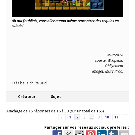
Ah oui j’oubliais, vous allez quand même rencontrer des requins en
sabots!
Mutt2828
source: Wikipedia
Obligement
images: Mut’s Prod.
Très belle chute Bud!
Créateur
Sujet
Affichage de 15 réponses de 16 à 30 (sur un total de 165)
←
1
2
3
…
9
10
11
→
Partager sur vos réseaux sociaux préférés :