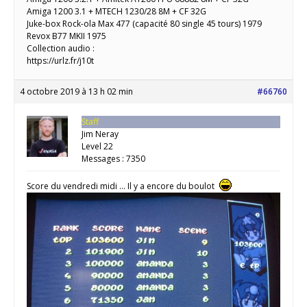
Amiga 1200 3.1 + MTECH 1230/28 8M + CF 32G
Juke-box Rock-ola Max 477 (capacité 80 single 45 tours) 1979
Revox B77 MKII 1975
Collection audio :
https://urlz.fr/j10t
4 octobre 2019 à 13 h 02 min
#66760
Staff
Jim Neray
Level 22
Messages : 7350
Score du vendredi midi … Il y a encore du boulot