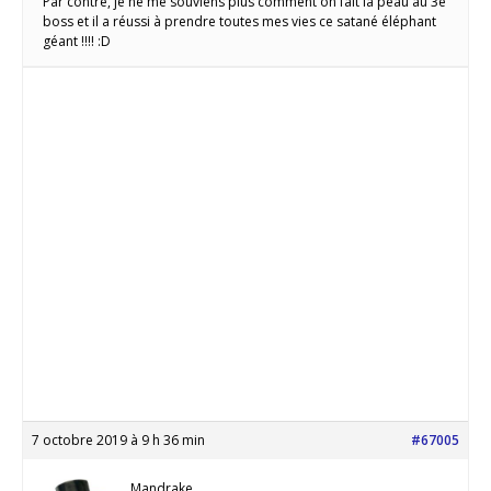
Par contre, je ne me souviens plus comment on fait la peau au 3e
boss et il a réussi à prendre toutes mes vies ce satané éléphant
géant !!!! :D
7 octobre 2019 à 9 h 36 min
#67005
Mandrake