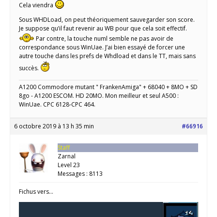
Cela viendra
Sous WHDLoad, on peut théoriquement sauvegarder son score.
Je suppose qu’il faut revenir au WB pour que cela soit effectif.
Par contre, la touche numl semble ne pas avoir de
correspondance sous WinUae. J’ai bien essayé de forcer une
autre touche dans les prefs de Whdload et dans le TT, mais sans
succès.
A1200 Commodore mutant " FrankenAmiga" + 68040 + 8MO + SD
8go - A1200 ESCOM. HD 20MO. Mon meilleur et seul A500 :
WinUae. CPC 6128-CPC 464.
6 octobre 2019 à 13 h 35 min
#66916
Staff
Zarnal
Level 23
Messages : 8113
Fichus vers…