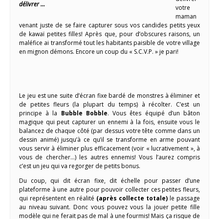
délivrer …
votre
maman
venant juste de se faire capturer sous vos candides petits yeux
de kawaï petites filles! Après que, pour d’obscures raisons, un
maléfice ai transformé tout les habitants paisible de votre village
en mignon démons. Encore un coup du « S.C.V.P. » je pari!
Le jeu est une suite d’écran fixe bardé de monstres à éliminer et
de petites fleurs (la plupart du temps) à récolter. C’est un
principe à la
Bubble Bobble
. Vous êtes équipé d’un bâton
magique qui peut capturer un ennemi à la fois, ensuite vous le
balancez de chaque côté (par dessus votre tête comme dans un
dessin animé) jusqu’à ce qu’il se transforme en arme pouvant
vous servir à éliminer plus efficacement (voir « lucrativement », à
vous de chercher…) les autres ennemis! Vous l’aurez compris
c’est un jeu qui va regorger de petits bonus.
Du coup, qui dit écran fixe, dit échelle pour passer d’une
plateforme à une autre pour pouvoir collecter ces petites fleurs,
qui représentent en réalité
(après collecte totale)
le passage
au niveau suivant. Donc vous pouvez vous la jouer petite fille
modèle qui ne ferait pas de mal à une fourmis! Mais ça risque de