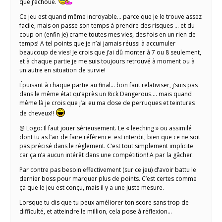
que j’échoue.
Ce jeu est quand même incroyable… parce que je le trouve assez
facile, mais on passe son temps à prendre des risques … et du
coup on (enfin je) crame toutes mes vies, des fois en un rien de
temps! A tel points que je n’ai jamais réussi à accumuler
beaucoup de vies! Je crois que j’ai dû monter à 7 ou 8 seulement,
et à chaque partie je me suis toujours retrouvé à moment ou à
un autre en situation de survie!
Épuisant à chaque partie au final… bon faut relativiser, j’suis pas
dans le même état qu’après un Rick Dangerous…. mais quand
même là je crois que j’ai eu ma dose de perruques et teintures
de cheveux!!
@ Logo: Il faut jouer sérieusement. Le « leeching » ou assimilé
dont tu as l’air de faire référence est interdit, bien que ce ne soit
pas précisé dans le règlement. C’est tout simplement implicite
car ça n’a aucun intérêt dans une compétition! A par la gâcher.
Par contre pas besoin effectivement (sur ce jeu) d’avoir battu le
dernier boss pour marquer plus de points. C’est certes comme
ça que le jeu est conçu, mais il y a une juste mesure.
Lorsque tu dis que tu peux améliorer ton score sans trop de
difficulté, et atteindre le million, cela pose à réflexion…