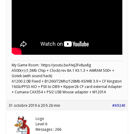
My Game Room : https://youtu.be/HeJ2Fv8ux8g
A500(+) (1,5Mb Chip + Clock) rev 8A.1 KS 1.3 + AMRAM 500+ +
Gotek (with sound hack)
A1200 2.0B Fixed + B1260/72Mhz/128Mb KS/WB 3.9 + CF Kingston
16Gb/PFS3 AIO + PSX to DB9 + Kipper2k CF card external Adapter
+ Cumana CAX354 + PS/2 USB Mouse adapter + M1201A
31 octobre 2019 à 20 h 26 min
#69240
Logo
Level 6
Messages : 266