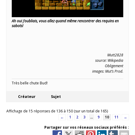
Ah oui j’oubliais, vous allez quand même rencontrer des requins en
sabots!
Mutt2828
source: Wikipedia
Obligement
images: Mut’s Prod.
Très belle chute Bud!
Créateur
Sujet
Affichage de 15 réponses de 136 à 150 (sur un total de 165)
←
1
2
3
…
9
10
11
→
Partager sur vos réseaux sociaux préférés :