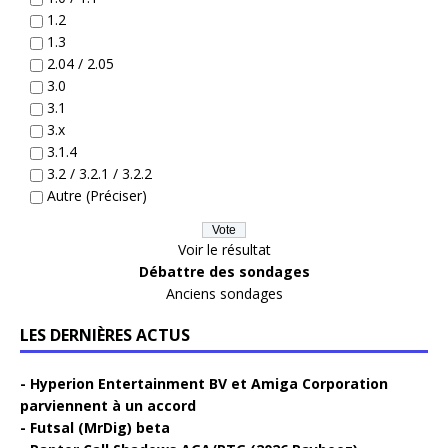
1.2
1.3
2.04 / 2.05
3.0
3.1
3.x
3.1.4
3.2 / 3.2.1 / 3.2.2
Autre (Préciser)
Voir le résultat
Débattre des sondages
Anciens sondages
LES DERNIÈRES ACTUS
Hyperion Entertainment BV et Amiga Corporation
parviennent à un accord
Futsal (MrDig) beta