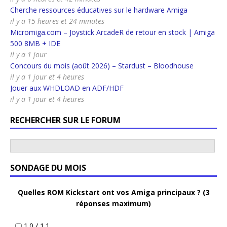
Cherche ressources éducatives sur le hardware Amiga
il y a 15 heures et 24 minutes
Micromiga.com – Joystick ArcadeR de retour en stock | Amiga
500 8MB + IDE
il y a 1 jour
Concours du mois (août 2026) – Stardust – Bloodhouse
il y a 1 jour et 4 heures
Jouer aux WHDLOAD en ADF/HDF
il y a 1 jour et 4 heures
RECHERCHER SUR LE FORUM
SONDAGE DU MOIS
Quelles ROM Kickstart ont vos Amiga principaux ? (3
réponses maximum)
1.0 / 1.1