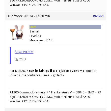
8go - A1200 ESCOM. HD 20MO. Mon meilleur et seul A500 :
WinUae. CPC 6128-CPC 464.
31 octobre 2019 à 21 h 20 min
#69261
Staff
Zarnal
Level 23
Messages : 8113
Logo wrote:
Grillé ?
Par Mutt2828
sur le fait qu’il a dit juste avant moi
que l’on
jouait sur la confiance. Il m’a » grilled « .
A1200 Commodore mutant " FrankenAmiga" + 68040 + 8MO + SD
8go - A1200 ESCOM. HD 20MO. Mon meilleur et seul A500 :
WinUae. CPC 6128-CPC 464.