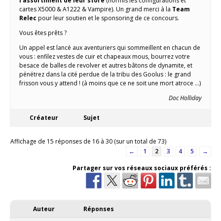
l’assortiment de leur store
(hormis les configurations et
cartes X5000 & A1222 & Vampire). Un grand merci à la
Team
Relec
pour leur soutien et le sponsoring de ce concours.
Vous êtes prêts ?
Un appel est lancé aux aventuriers qui sommeillent en chacun de
vous : enfilez vestes de cuir et chapeaux mous, bourrez votre
besace de balles de revolver et autres bâtons de dynamite, et
pénétrez dans la cité perdue de la tribu des Goolus : le grand
frisson vous y attend ! (à moins que ce ne soit une mort atroce …)
Doc Holliday
Créateur
Sujet
Affichage de 15 réponses de 16 à 30 (sur un total de 73)
←
1
2
3
4
5
→
Partager sur vos réseaux sociaux préférés :
Auteur
Réponses