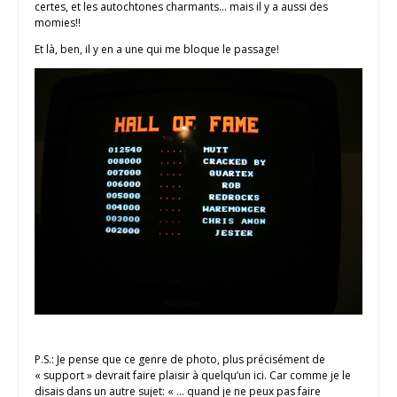
certes, et les autochtones charmants… mais il y a aussi des
momies!!
Et là, ben, il y en a une qui me bloque le passage!
P.S.: Je pense que ce genre de photo, plus précisément de
« support » devrait faire plaisir à quelqu’un ici. Car comme je le
disais dans un autre sujet: « … quand je ne peux pas faire