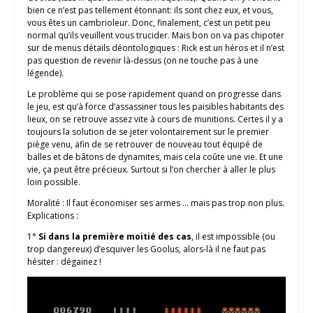
bien ce n’est pas tellement étonnant: ils sont chez eux, et vous,
vous êtes un cambrioleur. Donc, finalement, c’est un petit peu
normal qu’ils veuillent vous trucider. Mais bon on va pas chipoter
sur de menus détails déontologiques : Rick est un héros et il n’est
pas question de revenir là-dessus (on ne touche pas à une
légende).
Le problème qui se pose rapidement quand on progresse dans
le jeu, est qu’à force d’assassiner tous les paisibles habitants des
lieux, on se retrouve assez vite à cours de munitions. Certes il y a
toujours la solution de se jeter volontairement sur le premier
piège venu, afin de se retrouver de nouveau tout équipé de
balles et de bâtons de dynamites, mais cela coûte une vie. Et une
vie, ça peut être précieux. Surtout si l’on chercher à aller le plus
loin possible.
Moralité : Il faut économiser ses armes … mais pas trop non plus.
Explications :
1°
Si dans la première moitié des cas
, il est impossible (ou
trop dangereux) d’esquiver les Goolus, alors-là il ne faut pas
hésiter : dégainez !