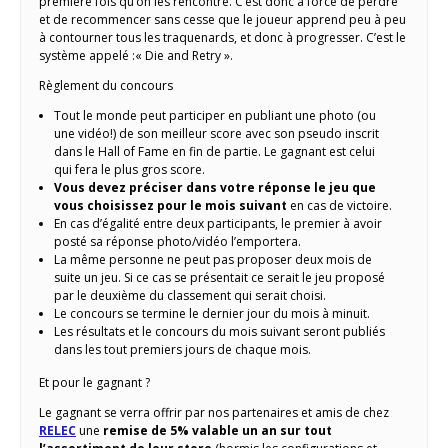
première fois qu’on les rencontre. C’est donc à force de perdre
et de recommencer sans cesse que le joueur apprend peu à peu
à contourner tous les traquenards, et donc à progresser. C’est le
système appelé :« Die and Retry ».
Règlement du concours
Tout le monde peut participer en publiant une photo (ou
une vidéo!) de son meilleur score avec son pseudo inscrit
dans le Hall of Fame en fin de partie. Le gagnant est celui
qui fera le plus gros score.
Vous devez préciser dans votre réponse le jeu que
vous choisissez pour le mois suivant
en cas de victoire.
En cas d’égalité entre deux participants, le premier à avoir
posté sa réponse photo/vidéo l’emportera.
La même personne ne peut pas proposer deux mois de
suite un jeu. Si ce cas se présentait ce serait le jeu proposé
par le deuxième du classement qui serait choisi.
Le concours se termine le dernier jour du mois à minuit.
Les résultats et le concours du mois suivant seront publiés
dans les tout premiers jours de chaque mois.
Et pour le gagnant ?
Le gagnant se verra offrir par nos partenaires et amis de chez
RELEC
une
remise de 5% valable un an sur tout