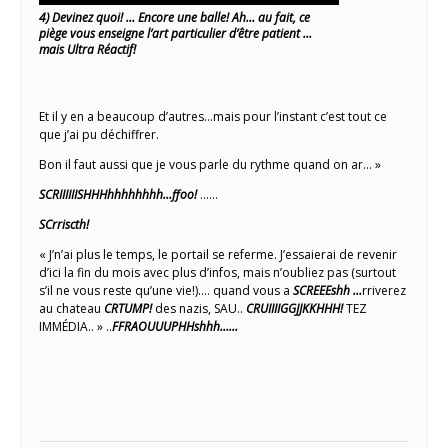
4) Devinez quoi! … Encore une balle! Ah… au fait, ce
piège vous enseigne l’art particulier d’être patient …
mais Ultra Réactif!
Et il y en a beaucoup d’autres…mais pour l’instant c’est tout ce
que j’ai pu déchiffrer.
Bon il faut aussi que je vous parle du rythme quand on ar… »
SCRIIIIIISHHHhhhhhhhh…ffoo!
……
SCrriscth!
« J’n’ai plus le temps, le portail se referme. J’essaierai de revenir
d’ici la fin du mois avec plus d’infos, mais n’oubliez pas (surtout
s’il ne vous reste qu’une vie!)…. quand vous a
SCREEEshh …
rriverez
au chateau
CRTUMP!
des nazis, SAU..
CRUIIIIGGJJKKHHH!
TEZ
IMMÉDIA.. » ..
FFRAOUUUPHHshhh……