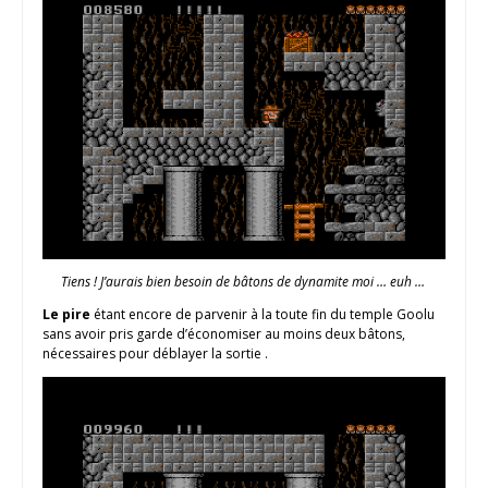
Tiens ! J’aurais bien besoin de bâtons de dynamite moi … euh …
Le pire
étant encore de parvenir à la toute fin du temple Goolu
sans avoir pris garde d’économiser au moins deux bâtons,
nécessaires pour déblayer la sortie .