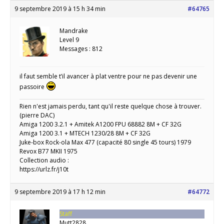
9 septembre 2019 à 15 h 34 min
#64765
Mandrake
Level 9
Messages : 812
il faut semble t’il avancer à plat ventre pour ne pas devenir une
passoire
Rien n'est jamais perdu, tant qu'il reste quelque chose à trouver.
(pierre DAC)
Amiga 1200 3.2.1 + Amitek A1200 FPU 68882 8M + CF 32G
Amiga 1200 3.1 + MTECH 1230/28 8M + CF 32G
Juke-box Rock-ola Max 477 (capacité 80 single 45 tours) 1979
Revox B77 MKII 1975
Collection audio :
https://urlz.fr/j10t
9 septembre 2019 à 17 h 12 min
#64772
Staff
Mutt2828