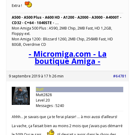
Extra !
A500 - A500 Plus - A600 HD - A1200 - A2000 - A3000 - A4000T -
CD32 - C=64 - 1040STE - ...
Mon Amiga 500 Plus : A590, 2MB Chip, 2MB Fast, HD 1,2GB,
Floppy ext.
Mon Amiga 1200 : Blizzard 1260, 2MB Chip, 256MB Fast, HD
80GB, Overdrive CD
- Micromiga.com - La
boutique Amiga -
9 septembre 2019 à 17 h 26 min
#64781
Staff
Mutt2828
Level 20
Messages : 5240
Ahhh… je savais que ça te ferai plaisir! … à moi aussi d’ailleurs!
La vache, ça faisait bien au moins 2 mois que j’avais pas démarré
le 500! Oui je sais …
(il devrait y avoir dans le choix des