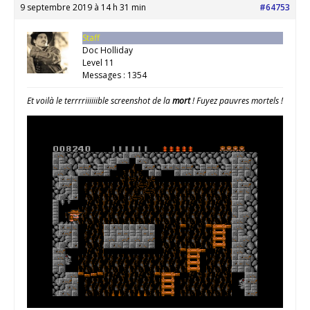
9 septembre 2019 à 14 h 31 min
#64753
Staff
Doc Holliday
Level 11
Messages : 1354
Et voilà le terrrriiiiiible screenshot de la
mort
! Fuyez pauvres mortels !