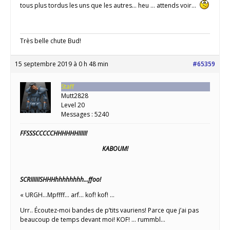
tous plus tordus les uns que les autres… heu … attends voir…
Très belle chute Bud!
15 septembre 2019 à 0 h 48 min
#65359
Staff
Mutt2828
Level 20
Messages : 5240
FFSSSCCCCCHHHHHHIIIII!
KABOUM!
SCRIIIIIISHHHhhhhhhhh…ffoo!
« URGH…Mpffff… arf… kof! kof! …
Urr.. Écoutez-moi bandes de p’tits vauriens! Parce que j’ai pas
beaucoup de temps devant moi! KOF! … rummbl…