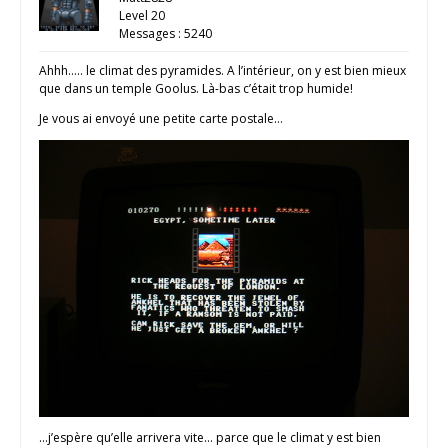
Level 20
Messages : 5240
Ahhh….. le climat des pyramides. A l’intérieur, on y est bien mieux
que dans un temple Goolus. Là-bas c’était trop humide!
Je vous ai envoyé une petite carte postale…
…j’espère qu’elle arrivera vite… parce que le climat y est bien