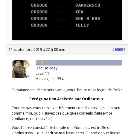
11 septembre 2019 à 22 h 08 min
#65007
Staff
Doc Holliday
Level 11
Messages : 1354
Et maintenant, chers petits amis, voici l’heure de la leçon de PAO :
Pérégrination Assistée par Ordinateur.
Pour ne pas vous retrouver bêtement coincé dans le jeu (un peu
comme moi, quoi), suivez ces quelques conseils (faites-moi
confiance, c’est du vécu).
Vous l’aurez constaté : le temple des Goolus … est truffé de
Goolus (tsss … quel endroit mal fréquenté). Quand on y réfléchit