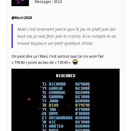
Messages : 3523
@Mutt2828
Mais c’est vraiment parce que le jeu te plaît pas (en
tout cas je vais finir par le croire). A ce compte là on
trouve toujours un petit quelque chose.
On peut dire ça ! Mais, c’est surtout que j’ai cru avoir fait
« 79540 » point au lieu de « 19540 ».