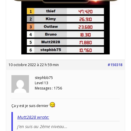
10 octobre 2022 à 22 h 59 min
#150318
stephbb75
Level 13
Messages : 1756
Ça y est je suis dernier
Mutt2828 wrote:
j’en suis au 2ème niveau…