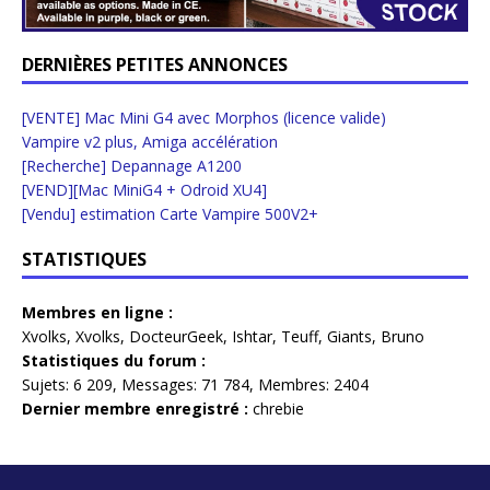
DERNIÈRES PETITES ANNONCES
[VENTE] Mac Mini G4 avec Morphos (licence valide)
Vampire v2 plus, Amiga accélération
[Recherche] Depannage A1200
[VEND][Mac MiniG4 + Odroid XU4]
[Vendu] estimation Carte Vampire 500V2+
STATISTIQUES
Membres en ligne :
Xvolks
,
Xvolks
,
DocteurGeek
,
Ishtar
,
Teuff
,
Giants
,
Bruno
Statistiques du forum :
Sujets:
6 209,
Messages:
71 784,
Membres:
2404
Dernier membre enregistré :
chrebie