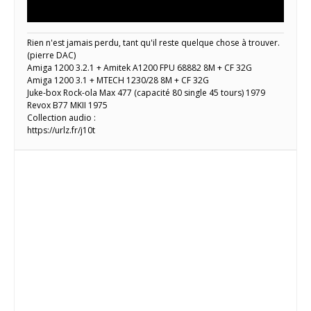
Rien n'est jamais perdu, tant qu'il reste quelque chose à trouver.
(pierre DAC)
Amiga 1200 3.2.1 + Amitek A1200 FPU 68882 8M + CF 32G
Amiga 1200 3.1 + MTECH 1230/28 8M + CF 32G
Juke-box Rock-ola Max 477 (capacité 80 single 45 tours) 1979
Revox B77 MKII 1975
Collection audio :
https://urlz.fr/j10t