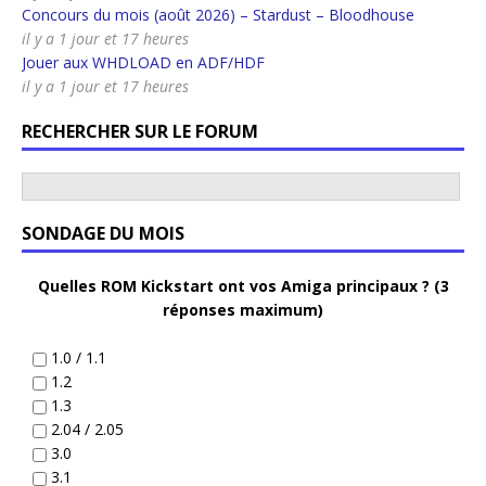
Concours du mois (août 2026) – Stardust – Bloodhouse
il y a 1 jour et 17 heures
Jouer aux WHDLOAD en ADF/HDF
il y a 1 jour et 17 heures
RECHERCHER SUR LE FORUM
SONDAGE DU MOIS
Quelles ROM Kickstart ont vos Amiga principaux ? (3
réponses maximum)
1.0 / 1.1
1.2
1.3
2.04 / 2.05
3.0
3.1