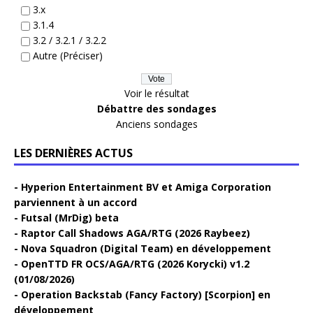
3.x
3.1.4
3.2 / 3.2.1 / 3.2.2
Autre (Préciser)
Voir le résultat
Débattre des sondages
Anciens sondages
LES DERNIÈRES ACTUS
Hyperion Entertainment BV et Amiga Corporation
parviennent à un accord
Futsal (MrDig) beta
Raptor Call Shadows AGA/RTG (2026 Raybeez)
Nova Squadron (Digital Team) en développement
OpenTTD FR OCS/AGA/RTG (2026 Korycki) v1.2
(01/08/2026)
Operation Backstab (Fancy Factory) [Scorpion] en
développement