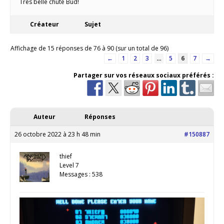
Très belle chute Bud!
Créateur
Sujet
Affichage de 15 réponses de 76 à 90 (sur un total de 96)
←
1
2
3
…
5
6
7
→
Partager sur vos réseaux sociaux préférés :
Auteur
Réponses
26 octobre 2022 à 23 h 48 min
#150887
thief
Level 7
Messages : 538