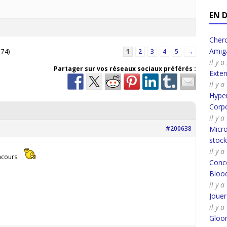
EN 
Cherc
Amig
 74)
1
2
3
4
5
→
il y 
Partager sur vos réseaux sociaux préférés :
Exte
il y 
Hyper
Corpo
il y 
#200638
Micro
stoc
il y 
ncours.
Conco
Bloo
il y 
Joue
il y 
Gloo