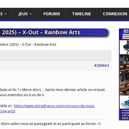
ES
JEUX
FORUMS
TIMELINE
CONNEXION
2025) – X-Out – Rainbow Arts
bre 2025) – X-Out – Rainbow Arts
#200604
 Suite et fin ? » Mince alors … Après mon dernier article on m’avait
ous entendus vis à vis de n
ible ici :
https://www.amigafrance.com/concours-du-mois-
bow-arts/
Alors aidez nous en partageant et en participant au forum. =)