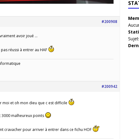
STA
Memb
#200908
Aucun
Stat
 vraiment avoir joué …
Sujet
Dern
 pas réussi à entrer au HAF
informatique
#200942
 moi et oh mon dieu que c est difficile
ent 3000 malheureux points
nt cravacher pour arriver à entrer dans ce fichu HOF