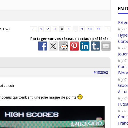
EN 
Exte
il y 
e 162)
←
1
2
3
4
5
…
9
10
11
→
Hyper
Partager sur vos réseaux sociaux préférés :
Corpo
il y 
Joue
il y 
Conco
#182362
Bloo
il y 
Gloo
i ce soir.
Astue
es bonus qui tombent, une jolie magne de points
il y a
Futsa
il y a
Conco
Fran