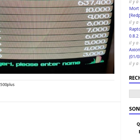
il y a
Mort
[Redpi
il y a
Rapt
0.8.2
il y a
Axion
(01/0
il y a
REC
A500plus
SON
Q