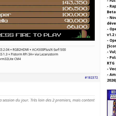
Fut
Rap
Beta 
Nov
déve
Ope
v1.2 
Ope
[Sco
KS 2.04 + RGB2HDMI + ACA500Plus/X-Surf-500
Vul
S 1.3 + Pistorm RPi 3A+ via Lazarustorm
Pol
torm32Lite CM4
RTG
Vec
Ami
#182372
2026
 session du jour. Très loin des 2 premiers, mais content