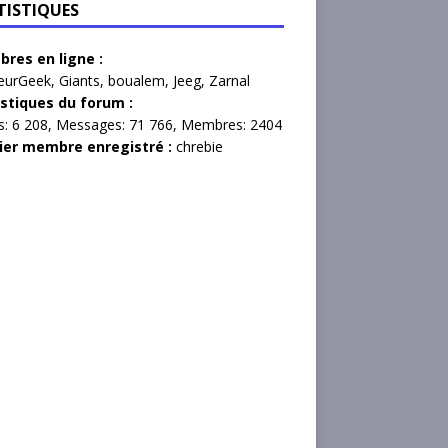
TISTIQUES
res en ligne :
eurGeek
,
Giants
,
boualem
,
Jeeg
,
Zarnal
istiques du forum :
s:
6 208,
Messages:
71 766,
Membres:
2404
ier membre enregistré :
chrebie