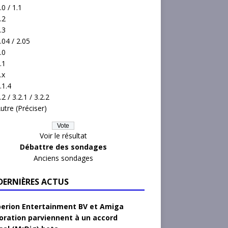
.0 / 1.1
.2
.3
.04 / 2.05
.0
.1
.x
.1.4
.2 / 3.2.1 / 3.2.2
utre (Préciser)
Voir le résultat
Débattre des sondages
Anciens sondages
 DERNIÈRES ACTUS
erion Entertainment BV et Amiga
oration parviennent à un accord