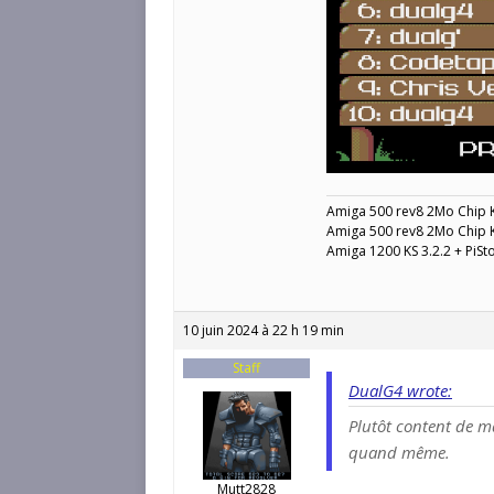
Amiga 500 rev8 2Mo Chip 
Amiga 500 rev8 2Mo Chip K
Amiga 1200 KS 3.2.2 + PiS
10 juin 2024 à 22 h 19 min
Staff
DualG4 wrote:
Plutôt content de ma
quand même.
Mutt2828