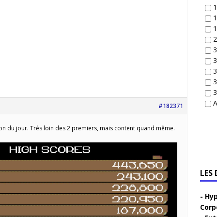
1
1
1
2
3
3
3
3
3
A
#182371
on du jour. Très loin des 2 premiers, mais content quand même.
LES
Hyp
Corp