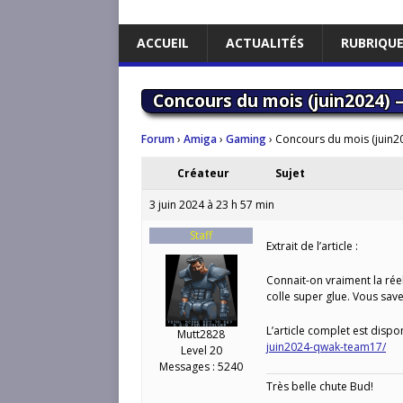
ACCUEIL
ACTUALITÉS
RUBRIQU
Concours du mois (juin2024)
Forum
›
Amiga
›
Gaming
›
Concours du mois (juin2
Créateur
Sujet
3 juin 2024 à 23 h 57 min
Staff
Extrait de l’article :
Connait-on vraiment la rée
colle super glue. Vous save
L’article complet est dispon
Mutt2828
juin2024-qwak-team17/
Level 20
Messages : 5240
Très belle chute Bud!