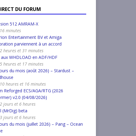
DIRECT DU FORUM
nsion 512 AMRAM-X
a 16 minutes
ion Entertainment BV et Amiga
ration parviennent à un accord
a 2 heures et 31 minutes
r aux WHDLOAD en ADF/HDF
a 5 heures et 17 minutes
urs du mois (août 2026) – Stardust –
dhouse
a 10 heures et 16 minutes
m Reforged ECS/AGA/RTG (2026
rmer) v2.0 (04/08/2026)
 2 jours et 6 heures
l (MrDig) beta
 3 jours et 6 heures
urs du mois (juillet 2026) – Pang – Ocean
ce