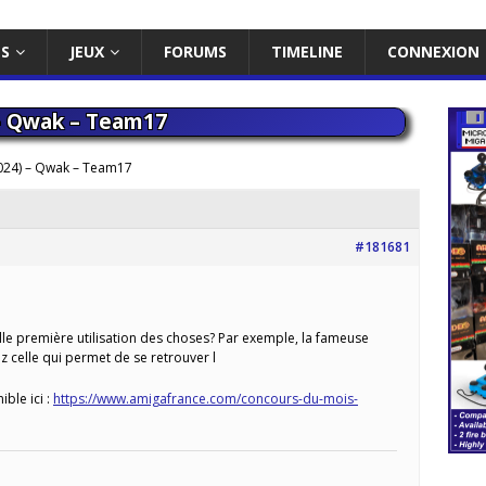
ES
JEUX
FORUMS
TIMELINE
CONNEXION
 – Qwak – Team17
024) – Qwak – Team17
#181681
lle première utilisation des choses? Par exemple, la fameuse
z celle qui permet de se retrouver l
ible ici :
https://www.amigafrance.com/concours-du-mois-