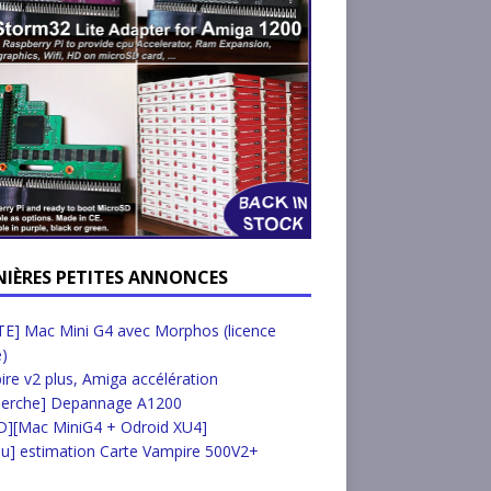
NIÈRES PETITES ANNONCES
E] Mac Mini G4 avec Morphos (licence
e)
re v2 plus, Amiga accélération
herche] Depannage A1200
D][Mac MiniG4 + Odroid XU4]
u] estimation Carte Vampire 500V2+