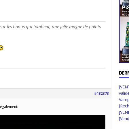
 sur les bonus qui tombent, une jolie magne de points
DER
[VENT
valid
#182373
Vampi
[Rec
 également:
[VEN
[Vend