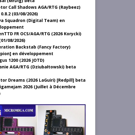
sal (MrDig) beta
tor Call Shadows AGA/RTG (Raybeez)
0.8.2 (03/08/2026)
a Squadron (Digital Team) en
loppement
nTTD FR OCS/AGA/RTG (2026 Korycki)
(01/08/2026)
ration Backstab (Fancy Factory)
rpion] en développement
gus 1200 (2026 JOTD)
anie AGA/RTG (Dziubałtowski) beta
tor Dreams (2026 LaGuiri) [Redpill] beta
gamejam 2026 (Juillet à Décembre
)