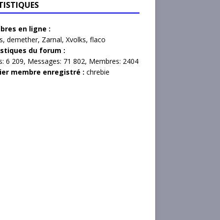
TISTIQUES
res en ligne :
s
,
demether
,
Zarnal
,
Xvolks
,
flaco
istiques du forum :
s:
6 209,
Messages:
71 802,
Membres:
2404
ier membre enregistré :
chrebie