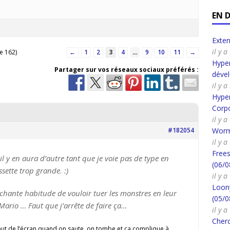
EN 
Exte
il y 
e 162)
←
1
2
3
4
…
9
10
11
→
Hyper
Partager sur vos réseaux sociaux préférés :
déve
il y 
Hyper
Corpo
il y 
#182054
Worm
il y 
Frees
l y en aura d’autre tant que je voie pas de type en
(06/0
sette trop grande. :)
il y 
Loony
échante habitude de vouloir tuer les monstres en leur
(05/0
Mario … Faut que j’arrête de faire ça…
il y 
Cherc
 haut de l’écran quand on saute, on tombe et ça complique à