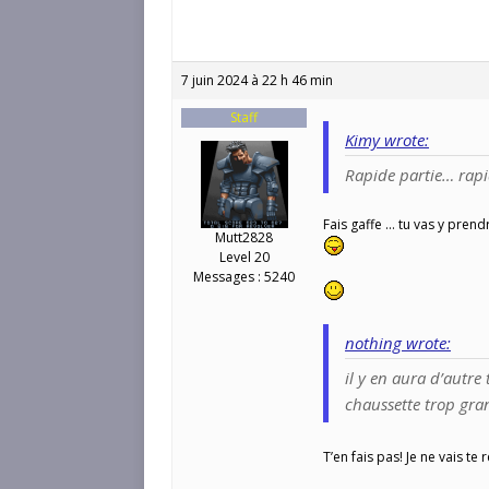
7 juin 2024 à 22 h 46 min
Staff
Kimy wrote:
Rapide partie… rap
Fais gaffe … tu vas y pren
Mutt2828
Level 20
Messages : 5240
nothing wrote:
il y en aura d’autre
chaussette trop gran
T’en fais pas! Je ne vais te