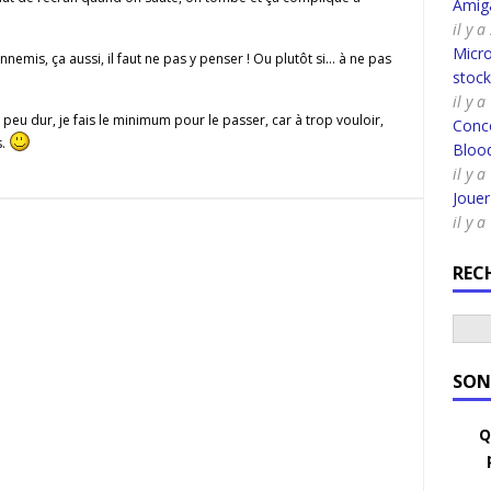
Amig
il y 
Micro
nnemis, ça aussi, il faut ne pas y penser ! Ou plutôt si… à ne pas
stoc
il y a
peu dur, je fais le minimum pour le passer, car à trop vouloir,
Conco
s.
Bloo
il y 
Joue
il y 
REC
SON
Q