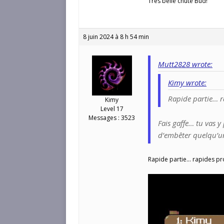
Très belle chute Bud!
8 juin 2024 à 8 h 54 min
Mutt2828 wrote:
Kimy wrote:
Rapide partie… 
Kimy
Level 17
Messages : 3523
Fais gaffe… tu vas y
d’embêter quelqu’
Rapide partie… rapides p