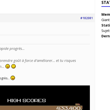
STA
Memb
#182081
Giant
Stat
Sujet
Dern
rapide progrès…
 prendre goût à force d’améliorer… et tu risques
un…
rogrès…