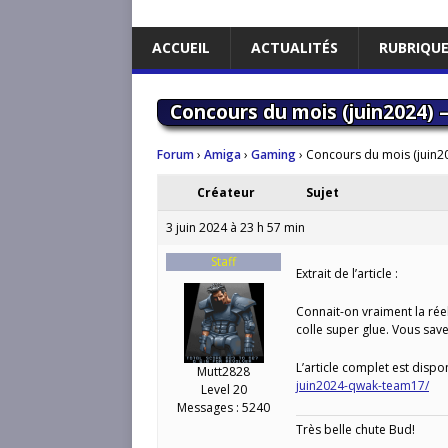
ACCUEIL
ACTUALITÉS
RUBRIQU
Concours du mois (juin2024)
Forum
›
Amiga
›
Gaming
›
Concours du mois (juin2
Créateur
Sujet
3 juin 2024 à 23 h 57 min
Staff
Extrait de l’article :
Connait-on vraiment la rée
colle super glue. Vous save
L’article complet est dispon
Mutt2828
juin2024-qwak-team17/
Level 20
Messages : 5240
Très belle chute Bud!