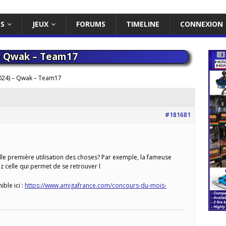
ES
JEUX
FORUMS
TIMELINE
CONNEXION
 – Qwak – Team17
024) – Qwak – Team17
#181681
lle première utilisation des choses? Par exemple, la fameuse
z celle qui permet de se retrouver l
ible ici :
https://www.amigafrance.com/concours-du-mois-