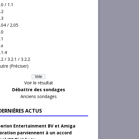
.0 / 1.1
.2
.3
.04 / 2.05
.0
.1
.x
.1.4
.2 / 3.2.1 / 3.2.2
utre (Préciser)
Voir le résultat
Débattre des sondages
Anciens sondages
 DERNIÈRES ACTUS
erion Entertainment BV et Amiga
oration parviennent à un accord