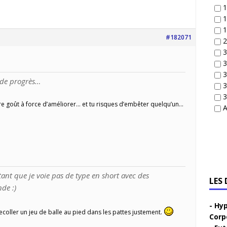
1
1
1
#182071
2
3
3
3
ide progrès…
3
3
dre goût à force d’améliorer… et tu risques d’embêter quelqu’un…
A
 tant que je voie pas de type en short avec des
LES
de :)
Hyp
 recoller un jeu de balle au pied dans les pattes justement.
Corp