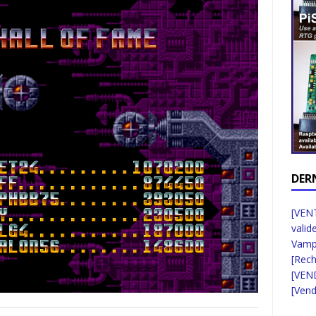
DER
[VENT
valid
Vampi
[Rec
[VEN
[Vend