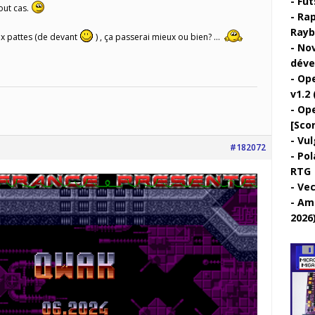
Fut
tout cas.
Rap
Rayb
aux pattes (de devant
) , ça passerai mieux ou bien? …
Nov
déve
Ope
v1.2 
Ope
[Sco
Vul
#182072
Pol
RTG
Vec
Ami
2026