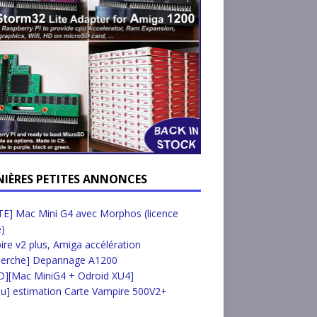
NIÈRES PETITES ANNONCES
E] Mac Mini G4 avec Morphos (licence
e)
re v2 plus, Amiga accélération
herche] Depannage A1200
D][Mac MiniG4 + Odroid XU4]
u] estimation Carte Vampire 500V2+