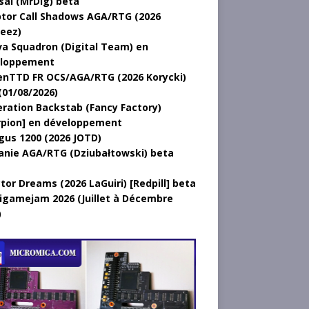
sal (MrDig) beta
tor Call Shadows AGA/RTG (2026
eez)
a Squadron (Digital Team) en
loppement
nTTD FR OCS/AGA/RTG (2026 Korycki)
(01/08/2026)
ration Backstab (Fancy Factory)
rpion] en développement
gus 1200 (2026 JOTD)
anie AGA/RTG (Dziubałtowski) beta
tor Dreams (2026 LaGuiri) [Redpill] beta
gamejam 2026 (Juillet à Décembre
)