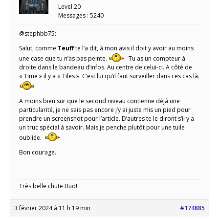
Level 20
Messages : 5240
@stephbb75:
Salut, comme
Teuff
te l’a dit, à mon avis il doit y avoir au moins
une case que tu n’as pas peinte.
Tu as un compteur à
droite dans le bandeau d’infos. Au centre de celui-ci. A côté de
« Time » il y a « Tiles ». C’est lui qu’il faut surveiller dans ces cas là.
A moins bien sur que le second niveau contienne déjà une
particularité, je ne sais pas encore j’y ai juste mis un pied pour
prendre un screenshot pour l’article. D’autres te le diront s’il y a
un truc spécial à savoir. Mais je penche plutôt pour une tuile
oubliée.
Bon courage.
Très belle chute Bud!
3 février 2024 à 11 h 19 min
#174885