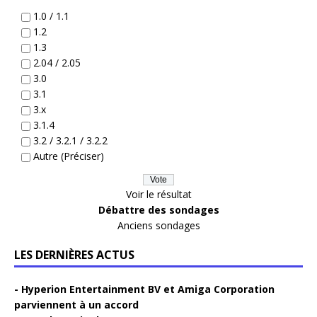
1.0 / 1.1
1.2
1.3
2.04 / 2.05
3.0
3.1
3.x
3.1.4
3.2 / 3.2.1 / 3.2.2
Autre (Préciser)
Voir le résultat
Débattre des sondages
Anciens sondages
LES DERNIÈRES ACTUS
Hyperion Entertainment BV et Amiga Corporation
parviennent à un accord