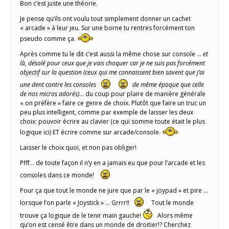
Bon c’est juste une théorie.
Je pense qu’ils ont voulu tout simplement donner un cachet
« arcade » à leur jeu. Sur une borne tu rentres forcément ton
pseudo comme ça.
Après comme tu le dit c’est aussi la même chose sur console …
et
là, désolé pour ceux que je vais choquer car je ne suis pas forcément
objectif sur la question (ceux qui me connaissent bien savent que j’ai
une dent contre les consoles
de même époque que celle
de nos micros adorés)
… du coup pour plaire de manière générale
« on préfère » faire ce genre de choix. Plutôt que faire un truc un
peu plus intelligent, comme par exemple de laisser les deux
choix: pouvoir écrire au clavier (ce qui somme toute était le plus
logique ici) ET écrire comme sur arcade/console.
Laisser le choix quoi, et non pas obliger!
Pfff… de toute façon il n’y en a jamais eu que pour l’arcade et les
consoles dans ce monde!
Pour ça que tout le monde ne jure que par le « joypad » et pire …
lorsque l’on parle « Joystick » … Grrrr!!
Tout le monde
trouve ça logique de le tenir main gauche!
Alors même
qu’on est censé être dans un monde de droitier!? Cherchez