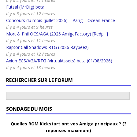
il y a 2 jours et 11 heures
Futsal (MrDig) beta
il y a 3 jours et 12 heures
Concours du mois (juillet 2026) – Pang – Ocean France
il y a 4 jours et 9 heures
Mort & Phil OCS/AGA (2026 AmigaFactory) [Redpill]
il y a 4 jours et 11 heures
Raptor Call Shadows RTG (2026 Raybeez)
il y a 4 jours et 12 heures
Axion ECS/AGA/RTG (VirtualAssets) beta (01/08/2026)
il y a 4 jours et 13 heures
RECHERCHER SUR LE FORUM
SONDAGE DU MOIS
Quelles ROM Kickstart ont vos Amiga principaux ? (3
réponses maximum)