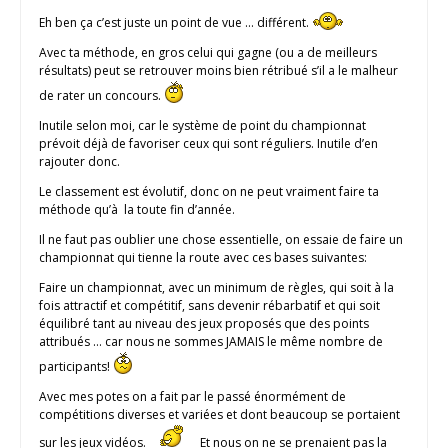
Eh ben ça c’est juste un point de vue … différent.
Avec ta méthode, en gros celui qui gagne (ou a de meilleurs
résultats) peut se retrouver moins bien rétribué s’il a le malheur
de rater un concours.
Inutile selon moi, car le système de point du championnat
prévoit déjà de favoriser ceux qui sont réguliers. Inutile d’en
rajouter donc.
Le classement est évolutif, donc on ne peut vraiment faire ta
méthode qu’à la toute fin d’année.
Il ne faut pas oublier une chose essentielle, on essaie de faire un
championnat qui tienne la route avec ces bases suivantes:
Faire un championnat, avec un minimum de règles, qui soit à la
fois attractif et compétitif, sans devenir rébarbatif et qui soit
équilibré tant au niveau des jeux proposés que des points
attribués … car nous ne sommes JAMAIS le même nombre de
participants!
Avec mes potes on a fait par le passé énormément de
compétitions diverses et variées et dont beaucoup se portaient
sur les jeux vidéos.
Et nous on ne se prenaient pas la