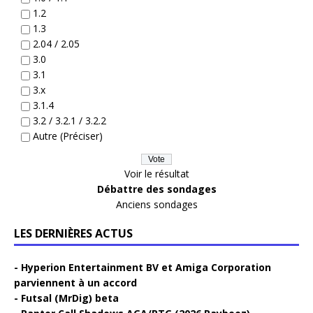
1.2
1.3
2.04 / 2.05
3.0
3.1
3.x
3.1.4
3.2 / 3.2.1 / 3.2.2
Autre (Préciser)
Voir le résultat
Débattre des sondages
Anciens sondages
LES DERNIÈRES ACTUS
Hyperion Entertainment BV et Amiga Corporation
parviennent à un accord
Futsal (MrDig) beta