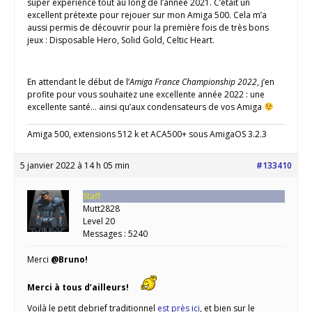
super expérience tout au long de l’année 2021. C’était un
excellent prétexte pour rejouer sur mon Amiga 500. Cela m’a
aussi permis de découvrir pour la première fois de très bons
jeux : Disposable Hero, Solid Gold, Celtic Heart.
En attendant le début de l’
Amiga France Championship 2022
, j’en
profite pour vous souhaitez une excellente année 2022 : une
excellente santé… ainsi qu’aux condensateurs de vos Amiga
Amiga 500, extensions 512 k et ACA500+ sous AmigaOS 3.2.3
5 janvier 2022 à 14 h 05 min
#133410
Staff
Mutt2828
Level 20
Messages : 5240
Merci
@Bruno!
Merci à tous d’ailleurs!
Voilà le petit debrief traditionnel
est près ici
, et bien sur le