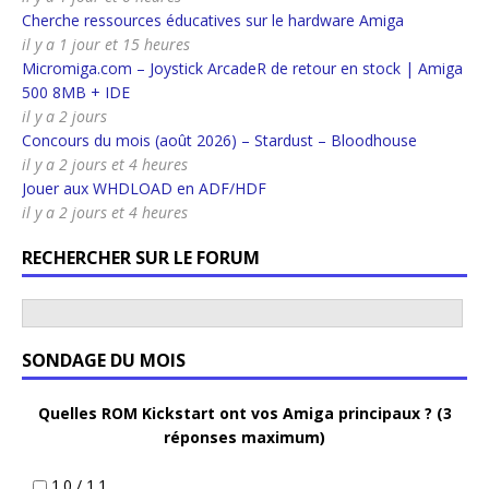
Cherche ressources éducatives sur le hardware Amiga
il y a 1 jour et 15 heures
Micromiga.com – Joystick ArcadeR de retour en stock | Amiga
500 8MB + IDE
il y a 2 jours
Concours du mois (août 2026) – Stardust – Bloodhouse
il y a 2 jours et 4 heures
Jouer aux WHDLOAD en ADF/HDF
il y a 2 jours et 4 heures
RECHERCHER SUR LE FORUM
SONDAGE DU MOIS
Quelles ROM Kickstart ont vos Amiga principaux ? (3
réponses maximum)
1.0 / 1.1