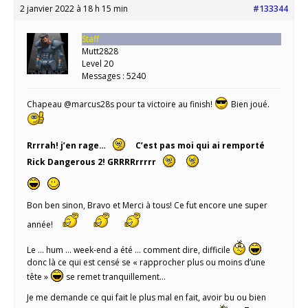
2 janvier 2022 à 18 h 15 min
#133344
Staff
Mutt2828
Level 20
Messages : 5240
Chapeau @marcus28s pour ta victoire au finish!
Bien joué.
Rrrrah! j’en rage…
C’est pas moi qui ai remporté
Rick Dangerous 2! GRRRRrrrrr
Bon ben sinon, Bravo et Merci à tous! Ce fut encore une super
année!
Le … hum … week-end a été … comment dire, difficile
donc là ce qui est censé se « rapprocher plus ou moins d’une
tête »
se remet tranquillement…
Je me demande ce qui fait le plus mal en fait, avoir bu ou bien