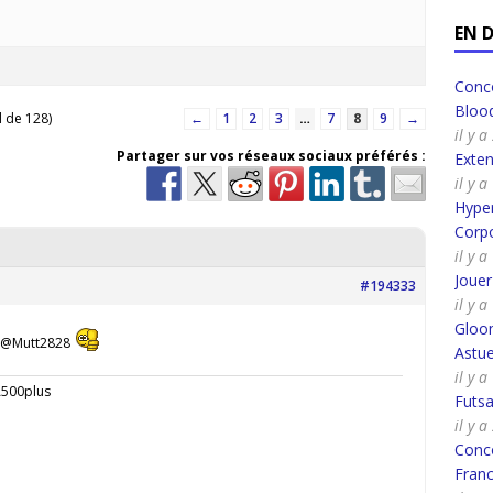
EN 
Conco
Bloo
l de 128)
←
1
2
3
…
7
8
9
→
il y 
Partager sur vos réseaux sociaux préférés :
Exte
il y 
Hyper
Corpo
il y 
Joue
#194333
il y 
Gloo
l @Mutt2828
Astue
il y 
A500plus
Futsa
il y 
Conco
Fran