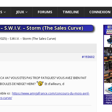
ES
JEUX
FORUMS
TIMELINE
CONNEXION
– S.W.I.V. – Storm (The Sales Curve)
025) – S.W.I.V. – Storm (The Sales Curve)
#193602
CA VA? VOUS ETES PAS TROP FATIGUES? VOUS AVEZ BIEN FAIT
BOULES DE NEIGE? HEIN!?
Et d’ailleurs, d
ible ici :
https://www.amigafrance.com/concours-du-mois-avril-
es-curve/