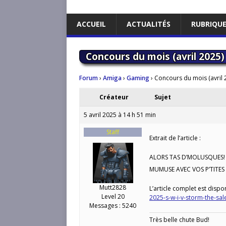
ACCUEIL
ACTUALITÉS
RUBRIQU
Concours du mois (avril 2025) 
Forum
›
Amiga
›
Gaming
›
Concours du mois (avril 2
Créateur
Sujet
5 avril 2025 à 14 h 51 min
Staff
Extrait de l’article :
ALORS TAS D’MOLUSQUES! 
MUMUSE AVEC VOS P’TITES 
Mutt2828
L’article complet est dispon
Level 20
2025-s-w-i-v-storm-the-sal
Messages : 5240
Très belle chute Bud!