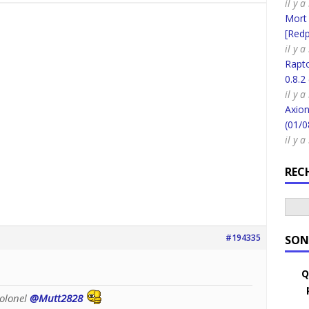
il y 
Mort
[Redpi
il y 
Rapt
0.8.2
il y 
Axion
(01/0
il y 
REC
#194335
SON
Q
olonel
@Mutt2828