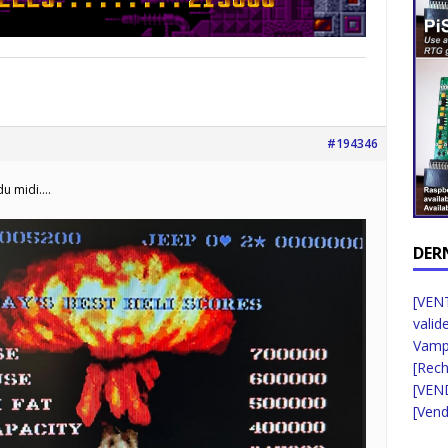
#194346
du midi….
DER
[VENT
valid
Vampi
[Rec
[VEN
[Vend