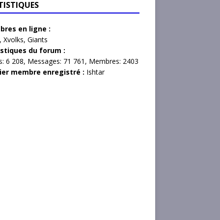
TISTIQUES
res en ligne :
,
Xvolks
,
Giants
istiques du forum :
s:
6 208,
Messages:
71 761,
Membres:
2403
ier membre enregistré :
Ishtar