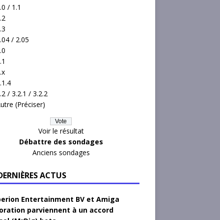
.0 / 1.1
.2
.3
.04 / 2.05
.0
.1
.x
.1.4
.2 / 3.2.1 / 3.2.2
utre (Préciser)
Voir le résultat
Débattre des sondages
Anciens sondages
 DERNIÈRES ACTUS
erion Entertainment BV et Amiga
oration parviennent à un accord