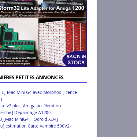
NIÈRES PETITES ANNONCES
E] Mac Mini G4 avec Morphos (licence
e)
re v2 plus, Amiga accélération
herche] Depannage A1200
D][Mac MiniG4 + Odroid XU4]
u] estimation Carte Vampire 500V2+