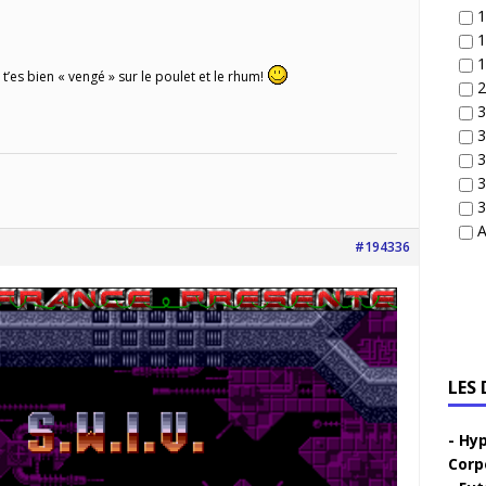
1
1
1
 t’es bien « vengé » sur le poulet et le rhum!
2
3
3
3
3
3
A
#194336
LES
Hyp
Corp