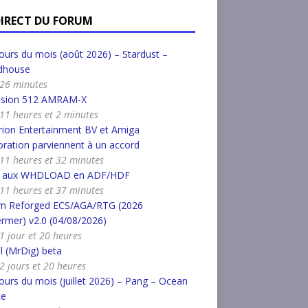
DIRECT DU FORUM
urs du mois (août 2026) – Stardust –
dhouse
a 26 minutes
nsion 512 AMRAM-X
a 11 heures et 2 minutes
ion Entertainment BV et Amiga
ration parviennent à un accord
a 11 heures et 32 minutes
r aux WHDLOAD en ADF/HDF
a 11 heures et 37 minutes
m Reforged ECS/AGA/RTG (2026
rmer) v2.0 (04/08/2026)
a 1 jour et 20 heures
l (MrDig) beta
a 2 jours et 20 heures
urs du mois (juillet 2026) – Pang – Ocean
ce