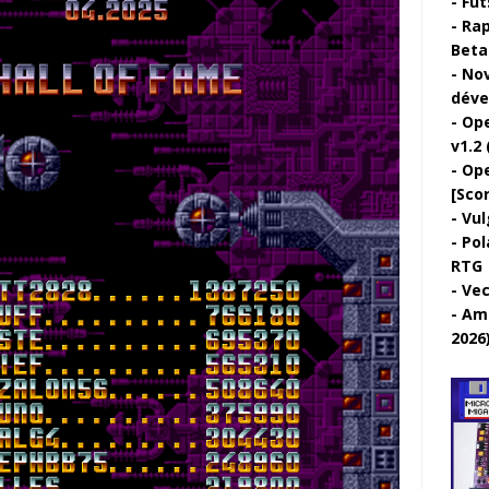
Fut
Rap
Beta 
Nov
déve
Ope
v1.2 
Ope
[Sco
Vul
Pol
RTG
Vec
Ami
2026