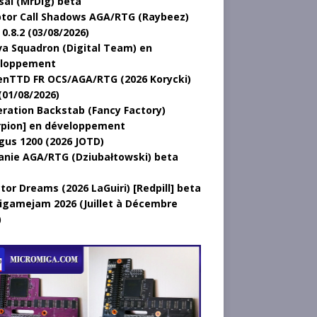
sal (MrDig) beta
tor Call Shadows AGA/RTG (Raybeez)
0.8.2 (03/08/2026)
a Squadron (Digital Team) en
loppement
nTTD FR OCS/AGA/RTG (2026 Korycki)
(01/08/2026)
ration Backstab (Fancy Factory)
rpion] en développement
gus 1200 (2026 JOTD)
anie AGA/RTG (Dziubałtowski) beta
tor Dreams (2026 LaGuiri) [Redpill] beta
gamejam 2026 (Juillet à Décembre
)