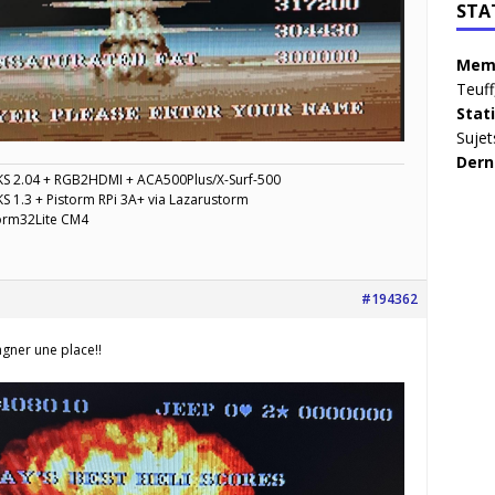
STA
Memb
Teuff
Stat
Sujet
Dern
KS 2.04 + RGB2HDMI + ACA500Plus/X-Surf-500
S 1.3 + Pistorm RPi 3A+ via Lazarustorm
torm32Lite CM4
#194362
agner une place!!