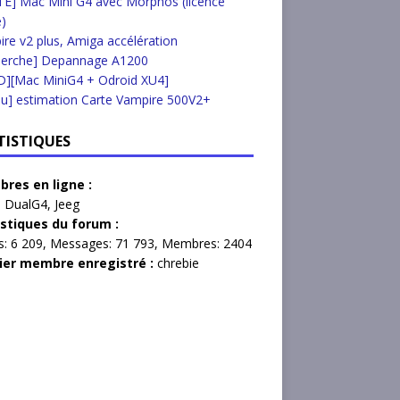
E] Mac Mini G4 avec Morphos (licence
e)
re v2 plus, Amiga accélération
herche] Depannage A1200
D][Mac MiniG4 + Odroid XU4]
u] estimation Carte Vampire 500V2+
TISTIQUES
res en ligne :
,
DualG4
,
Jeeg
istiques du forum :
s:
6 209,
Messages:
71 793,
Membres:
2404
ier membre enregistré :
chrebie