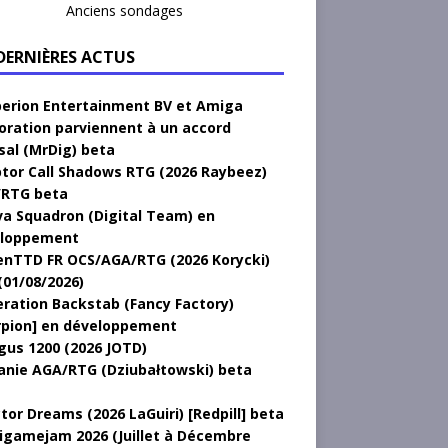
Anciens sondages
 DERNIÈRES ACTUS
erion Entertainment BV et Amiga
oration parviennent à un accord
sal (MrDig) beta
tor Call Shadows RTG (2026 Raybeez)
RTG beta
a Squadron (Digital Team) en
loppement
nTTD FR OCS/AGA/RTG (2026 Korycki)
(01/08/2026)
ration Backstab (Fancy Factory)
rpion] en développement
gus 1200 (2026 JOTD)
anie AGA/RTG (Dziubałtowski) beta
tor Dreams (2026 LaGuiri) [Redpill] beta
gamejam 2026 (Juillet à Décembre