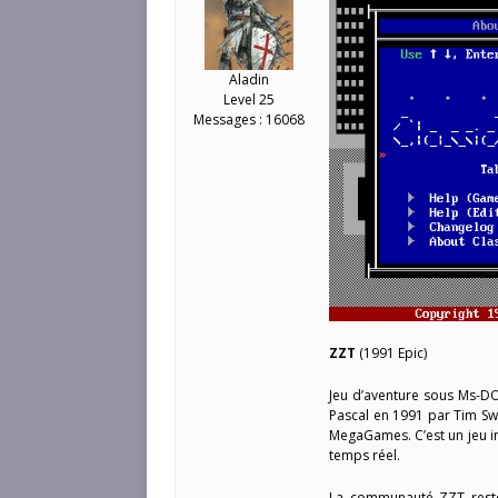
Aladin
Level 25
Messages : 16068
ZZT
(1991 Epic)
Jeu d’aventure sous Ms-D
Pascal en 1991 par Tim Swe
MegaGames. C’est un jeu in
temps réel.
La communauté ZZT reste