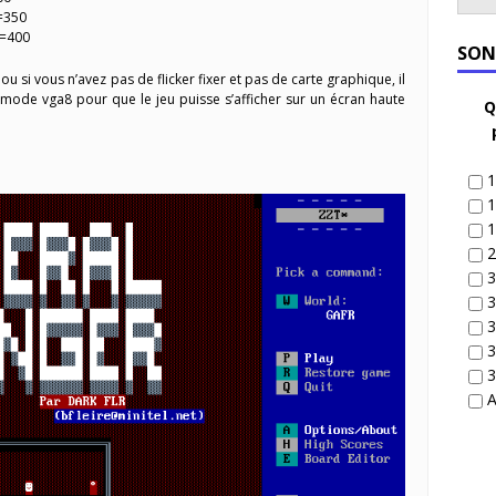
=350
6=400
SON
u si vous n’avez pas de flicker fixer et pas de carte graphique, il
le mode vga8 pour que le jeu puisse s’afficher sur un écran haute
Q
1
1
1
2
3
3
3
3
3
A