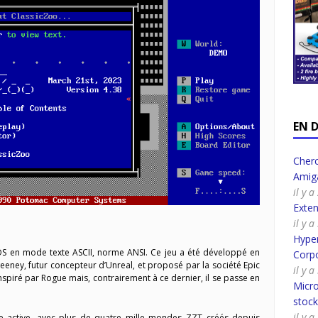
EN 
Cherc
Amig
il y 
Exte
il y 
Hyper
OS en mode texte ASCII, norme ANSI. Ce jeu a été développé en
Corpo
eney, futur concepteur d’Unreal, et proposé par la société Epic
il y 
spiré par Rogue mais, contrairement à ce dernier, il se passe en
Micro
stoc
il y 
 active, avec plus de quatre mille mondes ZZT créés depuis