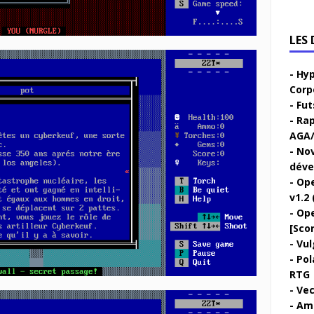
LES
Hyp
Corp
Fut
Rap
AGA/
Nov
déve
Ope
v1.2 
Ope
[Sco
Vul
Pol
RTG
Vec
Ami