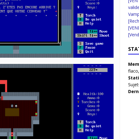
[VENT
valid
Vampi
[Rec
[VEN
[Vend
STA
Memb
flaco
Stat
Sujet
Dern