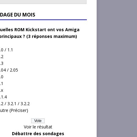
DAGE DU MOIS
uelles ROM Kickstart ont vos Amiga
principaux ? (3 réponses maximum)
.0 / 1.1
.2
.3
.04 / 2.05
.0
.1
.x
.1.4
.2 / 3.2.1 / 3.2.2
utre (Préciser)
Voir le résultat
Débattre des sondages