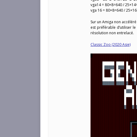
vga14 = 80×8=640 / 25×14
vga 16 = 80×8=640 / 25×1
Sur un Amiga non accéléré o
est préférable d’utiliser 
résolution non entrelacé.
Classic Zoo (2020 Asie)