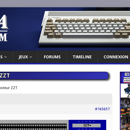
ES
JEUX
FORUMS
TIMELINE
CONNEXION
 ZZT
moteur ZZT
#165657