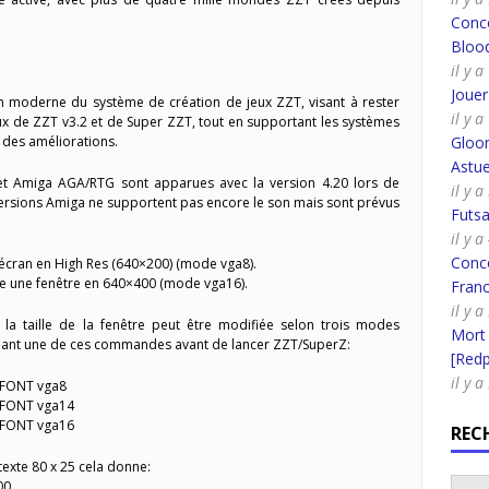
Conco
Bloo
il y 
Joue
n moderne du système de création de jeux ZZT, visant à rester
il y 
x de ZZT v3.2 et de Super ZZT, tout en supportant les systèmes
des améliorations.
Gloo
Astue
t Amiga AGA/RTG sont apparues avec la version 4.20 lors de
il y 
versions Amiga ne supportent pas encore le son mais sont prévus
Futsa
il y 
Conco
 écran en High Res (640×200) (mode vga8).
e une fenêtre en 640×400 (mode vga16).
Fran
il y a
la taille de la fenêtre peut être modifiée selon trois modes
Mort
apant une de ces commandes avant de lancer ZZT/SuperZ:
[Redpi
il y 
NFONT vga8
NFONT vga14
NFONT vga16
REC
texte 80 x 25 cela donne:
00