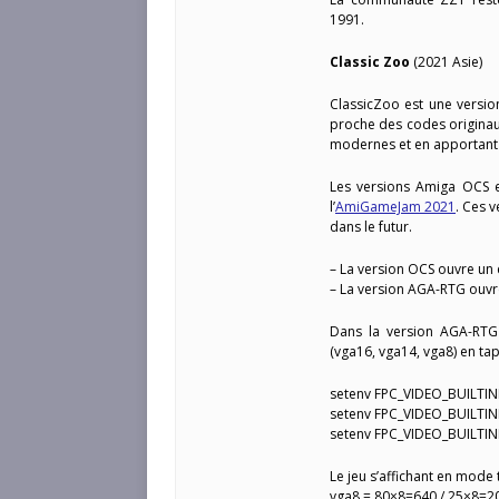
1991.
Classic Zoo
(2021 Asie)
ClassicZoo est une versio
proche des codes originau
modernes et en apportant 
Les versions Amiga OCS e
l’
AmiGameJam 2021
. Ces 
dans le futur.
– La version OCS ouvre un
– La version AGA-RTG ouvr
Dans la version AGA-RTG 
(vga16, vga14, vga8) en t
setenv FPC_VIDEO_BUILTI
setenv FPC_VIDEO_BUILTI
setenv FPC_VIDEO_BUILTI
Le jeu s’affichant en mode 
vga8 = 80×8=640 / 25×8=2