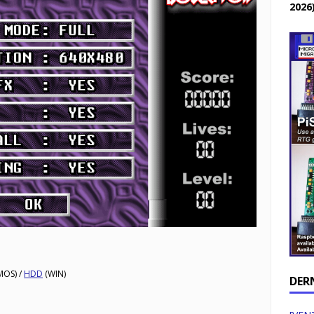
2026
MOS) /
HDD
(WIN)
DER