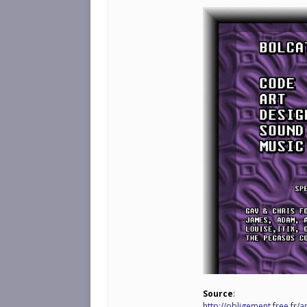
Source
:
http://obligement.free.fr/a