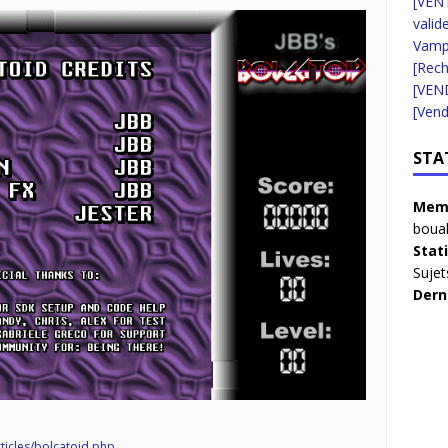
[VENT
valid
Vampi
[Rec
[VEN
[Vend
STA
Memb
boua
Stat
Sujet
Dern
rticles/bolcatoid.php