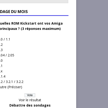
DAGE DU MOIS
uelles ROM Kickstart ont vos Amiga
principaux ? (3 réponses maximum)
.0 / 1.1
.2
.3
.04 / 2.05
.0
.1
.x
.1.4
.2 / 3.2.1 / 3.2.2
utre (Préciser)
Voir le résultat
Débattre des sondages