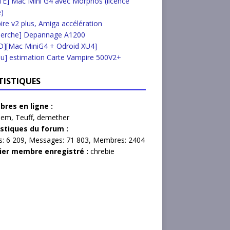
E] Mac Mini G4 avec Morphos (licence
e)
re v2 plus, Amiga accélération
herche] Depannage A1200
D][Mac MiniG4 + Odroid XU4]
u] estimation Carte Vampire 500V2+
TISTIQUES
res en ligne :
lem
,
Teuff
,
demether
istiques du forum :
s:
6 209,
Messages:
71 803,
Membres:
2404
ier membre enregistré :
chrebie