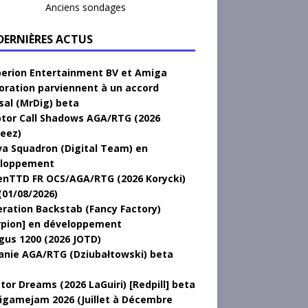
Anciens sondages
 DERNIÈRES ACTUS
erion Entertainment BV et Amiga
oration parviennent à un accord
sal (MrDig) beta
tor Call Shadows AGA/RTG (2026
eez)
a Squadron (Digital Team) en
loppement
nTTD FR OCS/AGA/RTG (2026 Korycki)
(01/08/2026)
ration Backstab (Fancy Factory)
rpion] en développement
gus 1200 (2026 JOTD)
anie AGA/RTG (Dziubałtowski) beta
tor Dreams (2026 LaGuiri) [Redpill] beta
gamejam 2026 (Juillet à Décembre