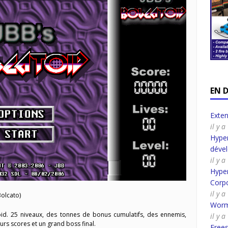
EN 
Exte
il y 
Hyper
déve
il y 
Hyper
Corpo
il y 
Bolcato)
Worm
id. 25 niveaux, des tonnes de bonus cumulatifs, des ennemis,
il y 
rs scores et un grand boss final.
Frees