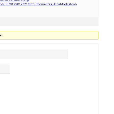
eb/20070129012721/http://home.freeuk.net/bolcatoid/
et.