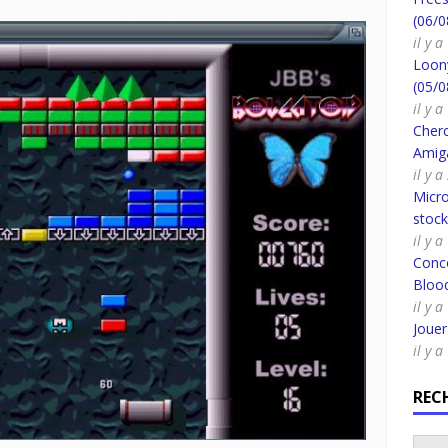
(06/0
il y 
Loony
(05/0
il y 
Cherc
Amig
il y 
Micro
stoc
il y a
Conco
Bloo
il y 
Joue
il y 
REC