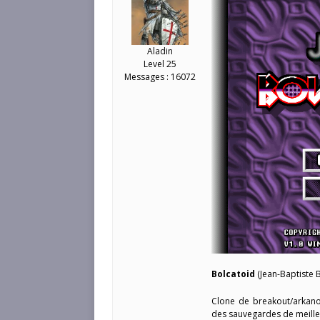
Aladin
Level 25
Messages : 16072
Bolcatoid
(Jean-Baptiste 
Clone de breakout/arkano
des sauvegardes de meilleu