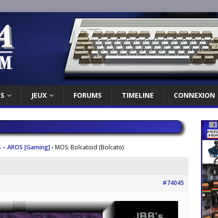
ES
JEUX
FORUMS
TIMELINE
CONNEXION
 – AROS [Gaming]
›
MOS: Bolcatoid (Bolcato)
#74045