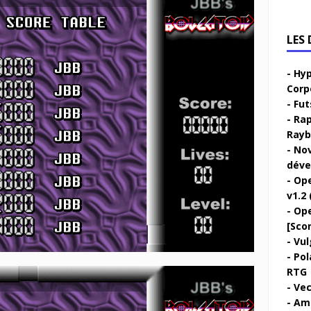
LES
Hyp
Corp
Fut
Rap
Rayb
Nov
déve
Ope
v1.2 
Ope
[Sco
Vul
Pol
RTG
Vec
Ami