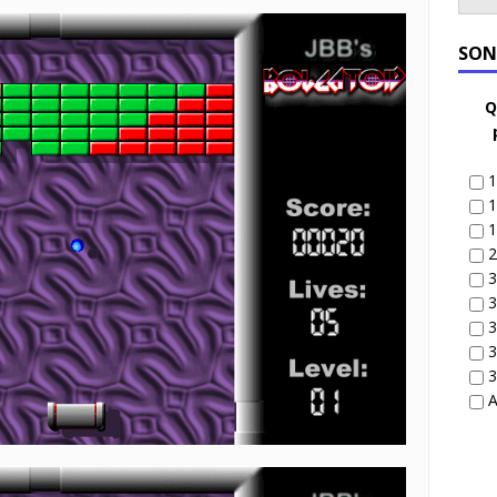
SON
Q
1
1
1
2
3
3
3
3
3
A