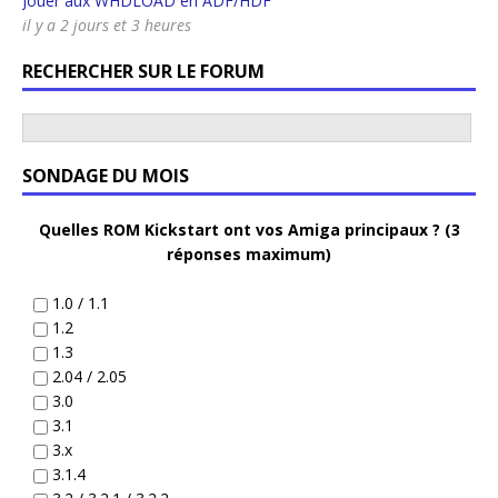
Jouer aux WHDLOAD en ADF/HDF
il y a 2 jours et 3 heures
RECHERCHER SUR LE FORUM
SONDAGE DU MOIS
Quelles ROM Kickstart ont vos Amiga principaux ? (3
réponses maximum)
1.0 / 1.1
1.2
1.3
2.04 / 2.05
3.0
3.1
3.x
3.1.4