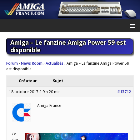
Amiga – Le fanzine Amiga Power 59 est
disponible
Forum
›
News Room
›
Actualités
›
Amiga – Le fanzine Amiga Power 59
est disponible
Créateur
Sujet
18 octobre 2017 à 9 h 20 min
#13712
Amiga France
Le
fan