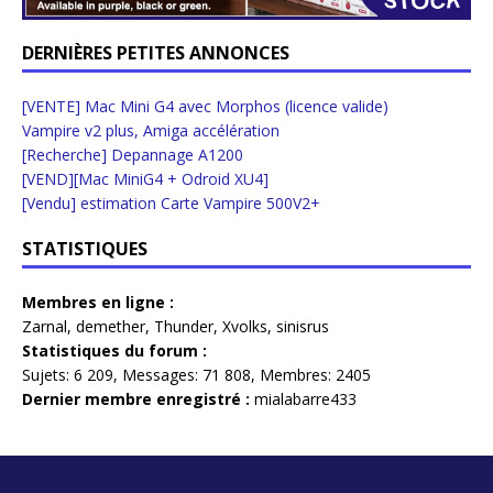
DERNIÈRES PETITES ANNONCES
[VENTE] Mac Mini G4 avec Morphos (licence valide)
Vampire v2 plus, Amiga accélération
[Recherche] Depannage A1200
[VEND][Mac MiniG4 + Odroid XU4]
[Vendu] estimation Carte Vampire 500V2+
STATISTIQUES
Membres en ligne :
Zarnal
,
demether
,
Thunder
,
Xvolks
,
sinisrus
Statistiques du forum :
Sujets:
6 209,
Messages:
71 808,
Membres:
2405
Dernier membre enregistré :
mialabarre433