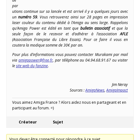
de
par
utions continue sur sa lancée et est arrivé il y a quelques jours avec
un
numéro 59
. Vous retrouverez ainsi sur 28 pages en impression
laser couleur du contenu dédié à l’Amiga au sens large. Rappelons
qu’Amiga Power est édité en tant que
bulletin associatif
et que la
seule façon de le recevoir et d’adhérer à l’association
AFLE
(Association Française du Libre Essais). Pour ce faire il vous en
coutera la modique somme de 30€ par an.
Pour plus d’informations vous pouvez contacter Murakami par mail
via
amigapower@free.fr
, par téléphone au 04.94.68.91.67 ou visiter
le
site web du fanzine
.
Jim Neray
Sources :
AmigaNews
,
AmigaImpact
Vous aimez Amiga France ? Alors aidez nous en partageant et en
participant au forum. =)
Créateur
Sujet
Vous devez être connecté pour répondre à ce sujet.