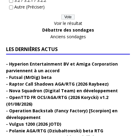
3.2 / 3.2.1 / 3.2.2
Autre (Préciser)
Voir le résultat
Débattre des sondages
Anciens sondages
LES DERNIÈRES ACTUS
Hyperion Entertainment BV et Amiga Corporation
parviennent à un accord
Futsal (MrDig) beta
Raptor Call Shadows AGA/RTG (2026 Raybeez)
Nova Squadron (Digital Team) en développement
OpenTTD FR OCS/AGA/RTG (2026 Korycki) v1.2
(01/08/2026)
Operation Backstab (Fancy Factory) [Scorpion] en
développement
Vulgus 1200 (2026 JOTD)
Polanie AGA/RTG (Dziubałtowski) beta RTG