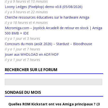
il y a 9 heures et 13 minutes
Loony Ledges (Pixelplop) demo v0.8 (05/08/2026)
il y a 9 heures et 22 minutes
Cherche ressources éducatives sur le hardware Amiga
il y a 18 heures et 4 minutes
Micromiga.com – Joystick ArcadeR de retour en stock | Amiga
500 8MB + IDE
il y a 1 jour et 3 heures
Concours du mois (août 2026) – Stardust – Bloodhouse
il y a 1 jour et 7 heures
Jouer aux WHDLOAD en ADF/HDF
il y a 1 jour et 7 heures
RECHERCHER SUR LE FORUM
SONDAGE DU MOIS
Quelles ROM Kickstart ont vos Amiga principaux ? (3