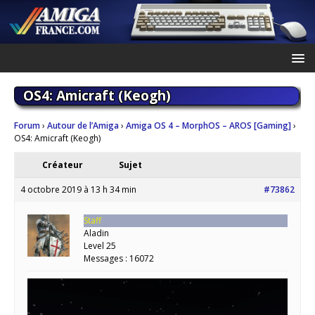
OS4: Amicraft (Keogh)
Forum
›
Autour de l’Amiga
›
Amiga OS 4 – MorphOS – AROS [Gaming]
›
OS4: Amicraft (Keogh)
Créateur
Sujet
4 octobre 2019 à 13 h 34 min
#73862
Staff
Aladin
Level 25
Messages : 16072