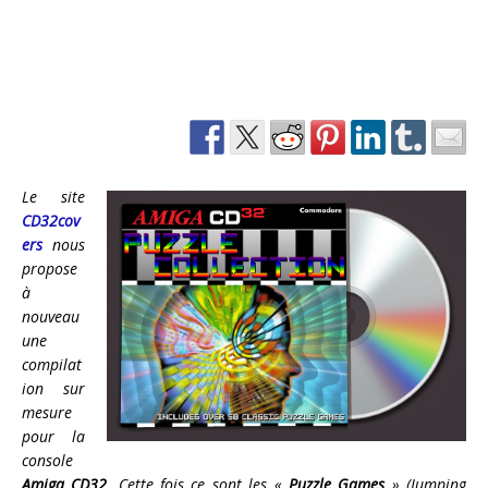
Le site
CD32cov
ers
nous
propose
à
nouveau
une
compilat
ion sur
mesure
pour la
console
Amiga CD32
. Cette fois ce sont les «
Puzzle Games
» (Jumping