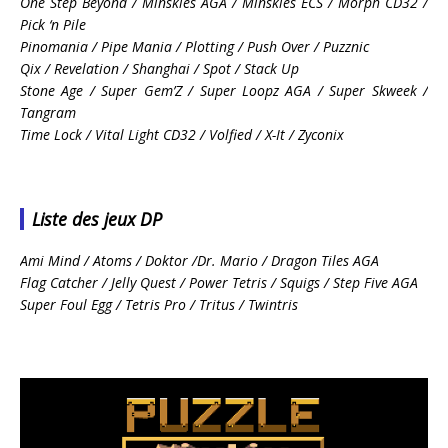
One Step Beyond / Minskies AGA / Minskies ECS / Morph CD32 /
Pick ‘n Pile
Pinomania / Pipe Mania / Plotting / Push Over / Puzznic
Qix / Revelation / Shanghai / Spot / Stack Up
Stone Age / Super Gem’Z / Super Loopz AGA / Super Skweek /
Tangram
Time Lock / Vital Light CD32 / Volfied / X-It / Zyconix
Liste des jeux DP
Ami Mind / Atoms / Doktor /Dr. Mario / Dragon Tiles AGA
Flag Catcher / Jelly Quest / Power Tetris / Squigs / Step Five AGA
Super Foul Egg / Tetris Pro / Tritus / Twintris