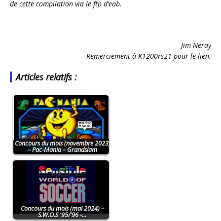
de cette compilation via le ftp d’eab.
Jim Neray
Remerciement à K1200rs21 pour le lien.
Articles relatifs :
Concours du mois (novembre 2023)
– Pac-Mania – Grandslam
Concours du mois (mai 2024) –
S.W.O.S '95/'96 -…