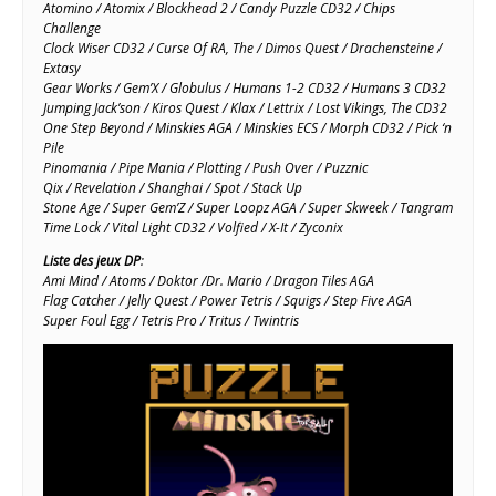
Atomino / Atomix / Blockhead 2 / Candy Puzzle CD32 / Chips
Challenge
Clock Wiser CD32 / Curse Of RA, The / Dimos Quest / Drachensteine /
Extasy
Gear Works / Gem’X / Globulus / Humans 1-2 CD32 / Humans 3 CD32
Jumping Jack’son / Kiros Quest / Klax / Lettrix / Lost Vikings, The CD32
One Step Beyond / Minskies AGA / Minskies ECS / Morph CD32 / Pick ‘n
Pile
Pinomania / Pipe Mania / Plotting / Push Over / Puzznic
Qix / Revelation / Shanghai / Spot / Stack Up
Stone Age / Super Gem’Z / Super Loopz AGA / Super Skweek / Tangram
Time Lock / Vital Light CD32 / Volfied / X-It / Zyconix
Liste des jeux DP
:
Ami Mind / Atoms / Doktor /Dr. Mario / Dragon Tiles AGA
Flag Catcher / Jelly Quest / Power Tetris / Squigs / Step Five AGA
Super Foul Egg / Tetris Pro / Tritus / Twintris