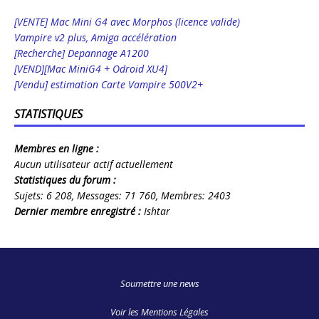
[VENTE] Mac Mini G4 avec Morphos (licence valide)
Vampire v2 plus, Amiga accélération
[Recherche] Depannage A1200
[VEND][Mac MiniG4 + Odroid XU4]
[Vendu] estimation Carte Vampire 500V2+
STATISTIQUES
Membres en ligne :
Aucun utilisateur actif actuellement
Statistiques du forum :
Sujets:
6 208,
Messages:
71 760,
Membres:
2403
Dernier membre enregistré :
Ishtar
Soumettre une news
Voir les Mentions Légales