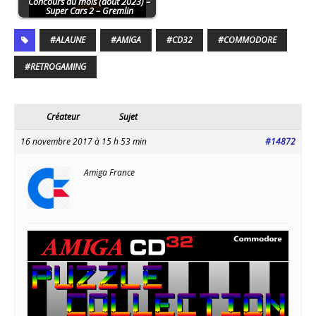
Concours du mois (août 2023) –
Super Cars 2 – Gremlin
#ALAUNE
#AMIGA
#CD32
#COMMODORE
#RETROGAMING
Créateur
Sujet
16 novembre 2017 à 15 h 53 min
#14872
Amiga France