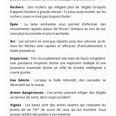
Rochers
: Des rochers qui infligent plus de dégâts lorsqu’ils
frappent l’ennemi à grande vitesse ! Tu peux aussi monter sur les
rochers, mais ce n’est pas toujours facile !
Épée
: La lame enchantée vous permet d’effectuer des
mouvements rapides autour de l’écran ! Similaire au sort de vol,
mais plus horizontale et plus tranchante.
Arc
: Les sorciers ne sont pas réputés pour leur adresse au tir,
mais les flèches sont rapides et efficaces. (Particulièrement à
haute puissance)
Dispersion
: Tire incroyablement vite mais de façon irrégulière.
Une puissance moyenne donne une explosion multiple et une
puissance maximale donne un effet de bombe intelligente à
courte portée.
Eau bénite
: Lorsque la bulle rebondit, des cascades se
déversent sur le niveau.
Armes dangereuses
: Ces armes peuvent infliger des dégâts
au lanceur de sorts, alors soyez prudent !
Vignes
: Les lianes sont des armes neutres qui réduisent les
points de vie *et* de score de ceux qui les touchent. Vous
pouvez tendre des pièges à vos ennemis.