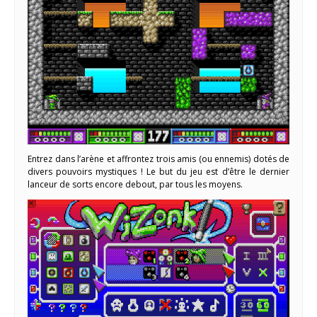
Entrez dans l’arène et affrontez trois amis (ou ennemis) dotés de
divers pouvoirs mystiques ! Le but du jeu est d’être le dernier
lanceur de sorts encore debout, par tous les moyens.