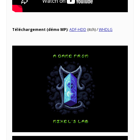
Téléchargement (démo MP)
:
ADF-HDD
(itch) /
WHDLG