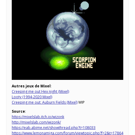
Autres jeux de Mixel
:
Creeping me out Hex night (Mixel)
Looty (1994-2020 Mixel)
Creeping me out: Auburn Fields (Mixel)
WIP
Source
:
https://mixelslab.itch.io/wizonk
http://mixelslab.com/wizonk/
https://eab.abime.net/showthread.php?t=108033
https://www.lemonamiga.com/forum/viewtopic.php?f=2&t=17864