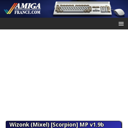
Wizonk (Mixel) [Scorpion] MP v1.9b