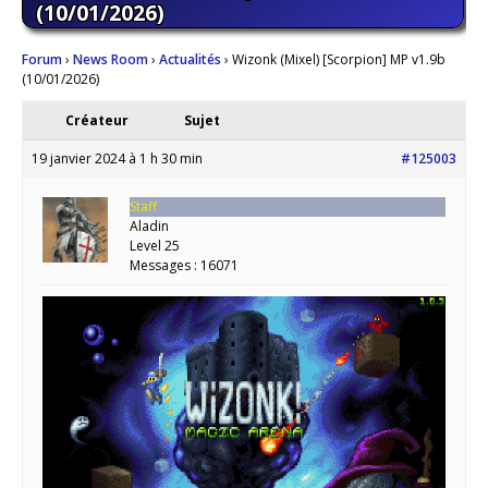
(10/01/2026)
Forum
›
News Room
›
Actualités
›
Wizonk (Mixel) [Scorpion] MP v1.9b
(10/01/2026)
Créateur
Sujet
19 janvier 2024 à 1 h 30 min
#125003
Staff
Aladin
Level 25
Messages : 16071