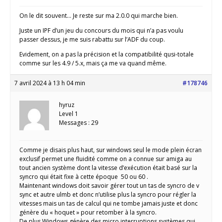
On le dit souvent… Je reste sur ma 2.0.0 qui marche bien.
Juste un IPF d’un jeu du concours du mois qui n’a pas voulu
passer dessus, je me suis rabattu sur l’ADF du coup.
Evidement, on a pas la précision et la compatibilité qusi-totale
comme sur les 4.9 / 5.x, mais ça me va quand même.
7 avril 2024 à 13 h 04 min
#178746
hyruz
Level 1
Messages : 29
Comme je disais plus haut, sur windows seul le mode plein écran
exclusif permet une fluidité comme on a connue sur amiga au
tout ancien système dont la vitesse d’exécution était basé sur la
syncro qui était fixe à cette époque 50 ou 60 .
Maintenant windows doit savoir gérer tout un tas de syncro de v
sync et autre ulmb et donc n’utilise plus la syncro pour régler la
vitesses mais un tas de calcul qui ne tombe jamais juste et donc
génère du « hoquet » pour retomber à la syncro.
De plus Windows génère des micro interruptions systèmes qui