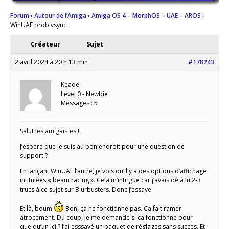
Forum
›
Autour de l’Amiga
›
Amiga OS 4 – MorphOS – UAE – AROS
›
WinUAE prob vsync
Créateur
Sujet
2 avril 2024 à 20 h 13 min
#178243
Keade
Level 0 - Newbie
Messages : 5
Salut les amigaistes !
J’espère que je suis au bon endroit pour une question de
support ?
En lançant WinUAE l’autre, je vois qu’il y a des options d’affichage
intitulées « beam racing ». Cela m’intrigue car j’avais déjà lu 2-3
trucs à ce sujet sur Blurbusters. Donc j’essaye.
Et là, boum
Bon, ça ne fonctionne pas. Ca fait ramer
atrocement. Du coup, je me demande si ça fonctionne pour
quelqu’un ici ? J’ai esssayé un paquet de réglages sans succès. Et