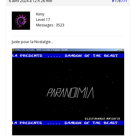
8 avril 2024 à 12 h 28 min
#178771
Kimy
Level 17
Messages : 3523
Juste pour la Nostalgie…