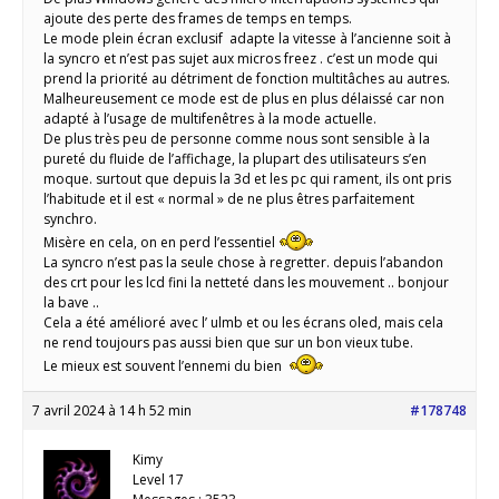
ajoute des perte des frames de temps en temps.
Le mode plein écran exclusif adapte la vitesse à l’ancienne soit à
la syncro et n’est pas sujet aux micros freez . c’est un mode qui
prend la priorité au détriment de fonction multitâches au autres.
Malheureusement ce mode est de plus en plus délaissé car non
adapté à l’usage de multifenêtres à la mode actuelle.
De plus très peu de personne comme nous sont sensible à la
pureté du fluide de l’affichage, la plupart des utilisateurs s’en
moque. surtout que depuis la 3d et les pc qui rament, ils ont pris
l’habitude et il est « normal » de ne plus êtres parfaitement
synchro.
Misère en cela, on en perd l’essentiel
La syncro n’est pas la seule chose à regretter. depuis l’abandon
des crt pour les lcd fini la netteté dans les mouvement .. bonjour
la bave ..
Cela a été amélioré avec l’ ulmb et ou les écrans oled, mais cela
ne rend toujours pas aussi bien que sur un bon vieux tube.
Le mieux est souvent l’ennemi du bien
7 avril 2024 à 14 h 52 min
#178748
Kimy
Level 17