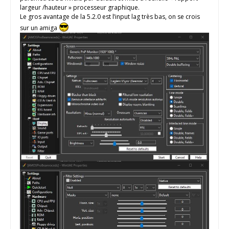
largeur /hauteur » processeur graphique.
Le gros avantage de la 5.2.0 est l’input lag très bas, on se crois
sur un amiga