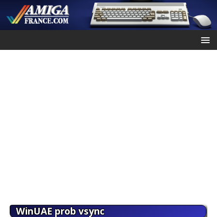
WinUAE prob vsync