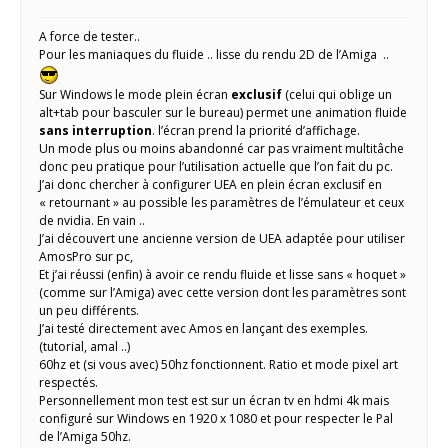
A force de tester..
Pour les maniaques du fluide .. lisse du rendu 2D de l’Amiga ..
Sur Windows le mode plein écran
exclusif
(celui qui oblige un
alt+tab pour basculer sur le bureau) permet une animation fluide
sans interruption
. l’écran prend la priorité d’affichage.
Un mode plus ou moins abandonné car pas vraiment multitâche
donc peu pratique pour l’utilisation actuelle que l’on fait du pc.
J’ai donc chercher à configurer UEA en plein écran exclusif en
« retournant » au possible les paramètres de l’émulateur et ceux
de nvidia. En vain ..
J’ai découvert une ancienne version de UEA adaptée pour utiliser
AmosPro sur pc,
Et j’ai réussi (enfin) à avoir ce rendu fluide et lisse sans « hoquet »
(comme sur l’Amiga) avec cette version dont les paramètres sont
un peu différents.
J’ai testé directement avec Amos en lançant des exemples.
(tutorial, amal ..)
60hz et (si vous avec) 50hz fonctionnent. Ratio et mode pixel art
respectés.
Personnellement mon test est sur un écran tv en hdmi 4k mais
configuré sur Windows en 1920 x 1080 et pour respecter le Pal
de l’Amiga 50hz.