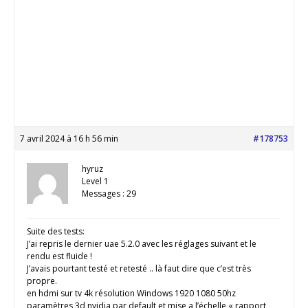
7 avril 2024 à 16 h 56 min
#178753
hyruz
Level 1
Messages : 29
Suite des tests:
J’ai repris le dernier uae 5.2.0 avec les réglages suivant et le
rendu est fluide !
J’avais pourtant testé et retesté .. là faut dire que c’est très
propre.
en hdmi sur tv 4k résolution Windows 1920 1080 50hz
paramètres 3d nvidia par default et mise a l’échelle « rapport