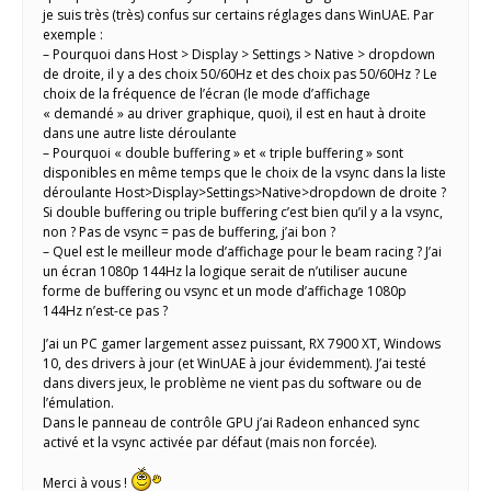
je suis très (très) confus sur certains réglages dans WinUAE. Par
exemple :
– Pourquoi dans Host > Display > Settings > Native > dropdown
de droite, il y a des choix 50/60Hz et des choix pas 50/60Hz ? Le
choix de la fréquence de l’écran (le mode d’affichage
« demandé » au driver graphique, quoi), il est en haut à droite
dans une autre liste déroulante
– Pourquoi « double buffering » et « triple buffering » sont
disponibles en même temps que le choix de la vsync dans la liste
déroulante Host>Display>Settings>Native>dropdown de droite ?
Si double buffering ou triple buffering c’est bien qu’il y a la vsync,
non ? Pas de vsync = pas de buffering, j’ai bon ?
– Quel est le meilleur mode d’affichage pour le beam racing ? J’ai
un écran 1080p 144Hz la logique serait de n’utiliser aucune
forme de buffering ou vsync et un mode d’affichage 1080p
144Hz n’est-ce pas ?
J’ai un PC gamer largement assez puissant, RX 7900 XT, Windows
10, des drivers à jour (et WinUAE à jour évidemment). J’ai testé
dans divers jeux, le problème ne vient pas du software ou de
l’émulation.
Dans le panneau de contrôle GPU j’ai Radeon enhanced sync
activé et la vsync activée par défaut (mais non forcée).
Merci à vous !