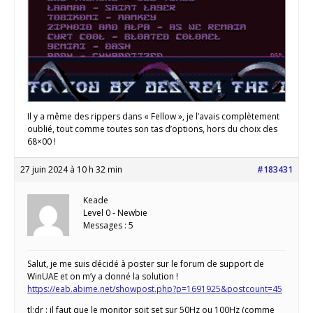
Il y a même des rippers dans « Fellow », je l’avais complètement
oublié, tout comme toutes son tas d’options, hors du choix des
68×00 !
27 juin 2024 à 10 h 32 min
#183431
Keade
Level 0 - Newbie
Messages : 5
Salut, je me suis décidé à poster sur le forum de support de
WinUAE et on m’y a donné la solution !
https://eab.abime.net/showpost.php?p=1691925&postcount=45
tl;dr : il faut que le monitor soit set sur 50Hz ou 100Hz (comme