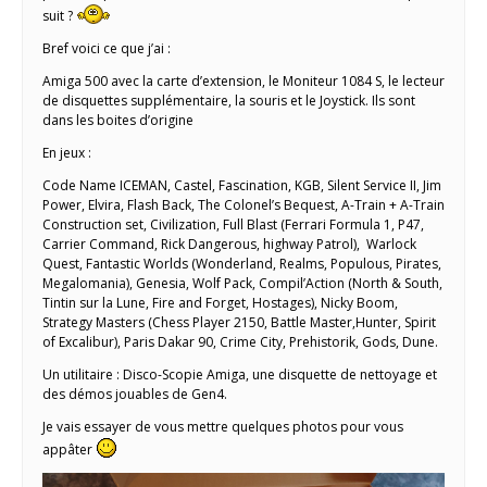
suit ?
Bref voici ce que j’ai :
Amiga 500 avec la carte d’extension, le Moniteur 1084 S, le lecteur
de disquettes supplémentaire, la souris et le Joystick. Ils sont
dans les boites d’origine
En jeux :
Code Name ICEMAN, Castel, Fascination, KGB, Silent Service II, Jim
Power, Elvira, Flash Back, The Colonel’s Bequest, A-Train + A-Train
Construction set, Civilization, Full Blast (Ferrari Formula 1, P47,
Carrier Command, Rick Dangerous, highway Patrol), Warlock
Quest, Fantastic Worlds (Wonderland, Realms, Populous, Pirates,
Megalomania), Genesia, Wolf Pack, Compil’Action (North & South,
Tintin sur la Lune, Fire and Forget, Hostages), Nicky Boom,
Strategy Masters (Chess Player 2150, Battle Master,Hunter, Spirit
of Excalibur), Paris Dakar 90, Crime City, Prehistorik, Gods, Dune.
Un utilitaire : Disco-Scopie Amiga, une disquette de nettoyage et
des démos jouables de Gen4.
Je vais essayer de vous mettre quelques photos pour vous
appâter