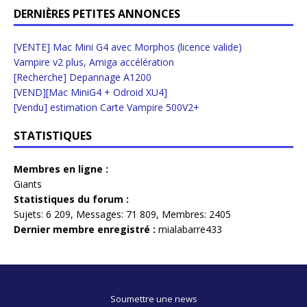
DERNIÈRES PETITES ANNONCES
[VENTE] Mac Mini G4 avec Morphos (licence valide)
Vampire v2 plus, Amiga accélération
[Recherche] Depannage A1200
[VEND][Mac MiniG4 + Odroid XU4]
[Vendu] estimation Carte Vampire 500V2+
STATISTIQUES
Membres en ligne :
Giants
Statistiques du forum :
Sujets:
6 209,
Messages:
71 809,
Membres:
2405
Dernier membre enregistré :
mialabarre433
Soumettre une news