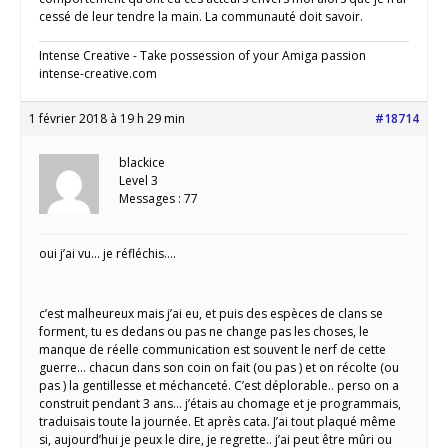
cessé de leur tendre la main. La communauté doit savoir.
Intense Creative - Take possession of your Amiga passion
intense-creative.com
1 février 2018 à 19 h 29 min
#18714
blackice
Level 3
Messages : 77
oui j’ai vu… je réfléchis….
c’est malheureux mais j’ai eu, et puis des espèces de clans se
forment, tu es dedans ou pas ne change pas les choses, le
manque de réelle communication est souvent le nerf de cette
guerre… chacun dans son coin on fait (ou pas ) et on récolte (ou
pas ) la gentillesse et méchanceté. C’est déplorable.. perso on a
construit pendant 3 ans… j’étais au chomage et je programmais,
traduisais toute la journée. Et après cata. J’ai tout plaqué même
si, aujourd’hui je peux le dire, je regrette.. j’ai peut être mûri ou