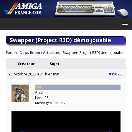
Swapper (Project R3D) démo jouable
Forum
›
News Room
›
Actualités
›
Swapper (Project R3D) démo jouable
Créateur
Sujet
23 octobre 2022 à 21 h 47 min
#150756
Staff
Aladin
Level 25
Messages : 16068