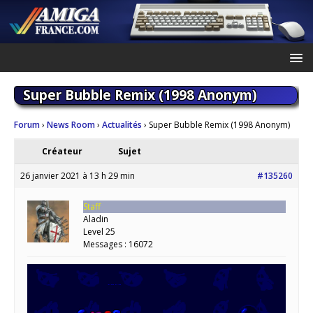
Super Bubble Remix (1998 Anonym)
Forum
›
News Room
›
Actualités
›
Super Bubble Remix (1998 Anonym)
Créateur
Sujet
26 janvier 2021 à 13 h 29 min
#135260
Staff
Aladin
Level 25
Messages : 16072