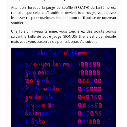
Attention, lorsque la jauge de souffle (BREATH) du fantôme est
remplie, que celui-ci s’étouffe et devient tout rouge, vous devez
le laisser respirer quelques instants pour qu’il puisse de nouveau
souffler.
Une fois un niveau terminé, vous toucherez des points bonus
suivant la taille de votre jauge (BONUS). Si elle est vide, désolé
mais vous vous passerez de points bonus. Au suivant…