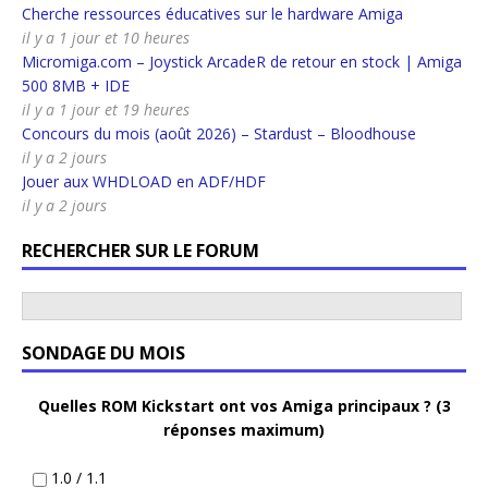
Cherche ressources éducatives sur le hardware Amiga
il y a 1 jour et 10 heures
Micromiga.com – Joystick ArcadeR de retour en stock | Amiga
500 8MB + IDE
il y a 1 jour et 19 heures
Concours du mois (août 2026) – Stardust – Bloodhouse
il y a 2 jours
Jouer aux WHDLOAD en ADF/HDF
il y a 2 jours
RECHERCHER SUR LE FORUM
SONDAGE DU MOIS
Quelles ROM Kickstart ont vos Amiga principaux ? (3
réponses maximum)
1.0 / 1.1