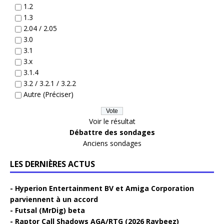
1.2
1.3
2.04 / 2.05
3.0
3.1
3.x
3.1.4
3.2 / 3.2.1 / 3.2.2
Autre (Préciser)
Voir le résultat
Débattre des sondages
Anciens sondages
LES DERNIÈRES ACTUS
Hyperion Entertainment BV et Amiga Corporation
parviennent à un accord
Futsal (MrDig) beta
Raptor Call Shadows AGA/RTG (2026 Raybeez)