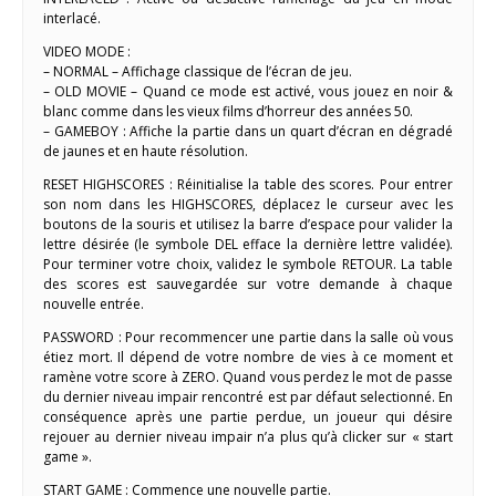
interlacé.
VIDEO MODE :
– NORMAL – Affichage classique de l’écran de jeu.
– OLD MOVIE – Quand ce mode est activé, vous jouez en noir &
blanc comme dans les vieux films d’horreur des années 50.
– GAMEBOY : Affiche la partie dans un quart d’écran en dégradé
de jaunes et en haute résolution.
RESET HIGHSCORES : Réinitialise la table des scores. Pour entrer
son nom dans les HIGHSCORES, déplacez le curseur avec les
boutons de la souris et utilisez la barre d’espace pour valider la
lettre désirée (le symbole DEL efface la dernière lettre validée).
Pour terminer votre choix, validez le symbole RETOUR. La table
des scores est sauvegardée sur votre demande à chaque
nouvelle entrée.
PASSWORD : Pour recommencer une partie dans la salle où vous
étiez mort. Il dépend de votre nombre de vies à ce moment et
ramène votre score à ZERO. Quand vous perdez le mot de passe
du dernier niveau impair rencontré est par défaut selectionné. En
conséquence après une partie perdue, un joueur qui désire
rejouer au dernier niveau impair n’a plus qu’à clicker sur « start
game ».
START GAME : Commence une nouvelle partie.