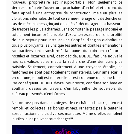
nouveau propriétaire est insupportable. Non seulement ce
dernier a décrété l’ouverture prochaine d’un hôtel et a donc du
faire appel à une entreprise de construction, mais en plus les
vibrations infernales de tout ce remue-ménage ont déclenché un
tas de mécanismes grinçant destinés à décourager les chasseurs
de trésors les plus acharnés. Sans compter le passage inopiné et
totalement incompréhensible d’extra-terrestres qui ont profité
de leur séjour pour installer une floppée d’engins diaboliques
tous plus bruyants les uns que les autres et dont les émanations
radioactives ont transformé la faune du coin en créatures
hostiles et bizarres. Bref, c’est décidé, BUBBLE fait une nouvelle
fois ses valises et se met à la recherche d’une demeure plus
paisible. Seulement, contrairement à une croyance établie, les
fantômes ne sont pas totalement immatériels. Leur âme (car ils
en ont une, et oui) est matérielle et est contenue dans une bulle.
Par conséquent BUBBLE devra, pour sortir, conduire son âme en
soufflant dessus au travers d’un labyrinthe de sous-sols du
château parsemés d’embûches.
Ne tombez pas dans les pièges de ce château bizarre, il en est
rempli, et collectez les bonus et vies. N’hésitez pas à tenter le
sort en actionnant les diverses manettes. Même si elles semblent
inutiles, elles peuvent tout changer!!!