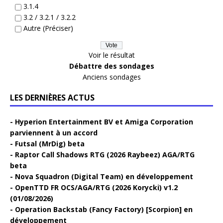
3.1.4
3.2 / 3.2.1 / 3.2.2
Autre (Préciser)
Voir le résultat
Débattre des sondages
Anciens sondages
LES DERNIÈRES ACTUS
Hyperion Entertainment BV et Amiga Corporation
parviennent à un accord
Futsal (MrDig) beta
Raptor Call Shadows RTG (2026 Raybeez) AGA/RTG
beta
Nova Squadron (Digital Team) en développement
OpenTTD FR OCS/AGA/RTG (2026 Korycki) v1.2
(01/08/2026)
Operation Backstab (Fancy Factory) [Scorpion] en
développement