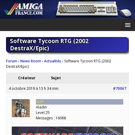
Software Tycoon RTG (2002
DestraX/Epic)
Forum
›
News Room
›
Actualités
›
Software Tycoon RTG (2002
DestraX/Epic)
Créateur
Sujet
4 octobre 2019 à 13 h 34 min
#70067
Staff
Aladin
Level 25
Messages : 16068