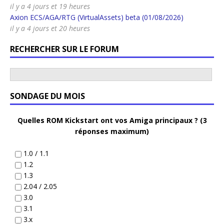
il y a 4 jours et 19 heures
Axion ECS/AGA/RTG (VirtualAssets) beta (01/08/2026)
il y a 4 jours et 20 heures
RECHERCHER SUR LE FORUM
SONDAGE DU MOIS
Quelles ROM Kickstart ont vos Amiga principaux ? (3
réponses maximum)
1.0 / 1.1
1.2
1.3
2.04 / 2.05
3.0
3.1
3.x