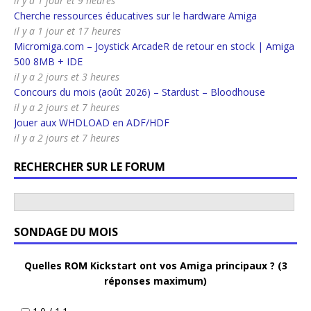
il y a 1 jour et 9 heures
Cherche ressources éducatives sur le hardware Amiga
il y a 1 jour et 17 heures
Micromiga.com – Joystick ArcadeR de retour en stock | Amiga
500 8MB + IDE
il y a 2 jours et 3 heures
Concours du mois (août 2026) – Stardust – Bloodhouse
il y a 2 jours et 7 heures
Jouer aux WHDLOAD en ADF/HDF
il y a 2 jours et 7 heures
RECHERCHER SUR LE FORUM
SONDAGE DU MOIS
Quelles ROM Kickstart ont vos Amiga principaux ? (3
réponses maximum)