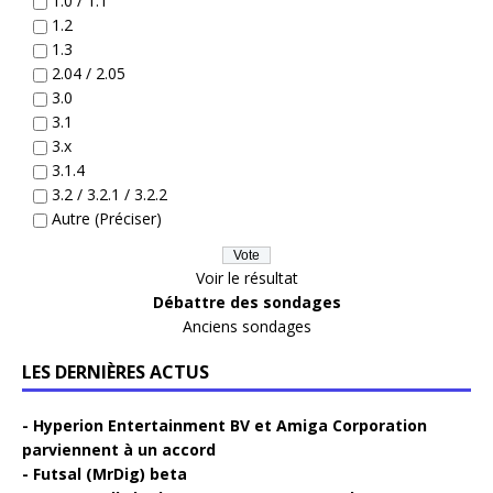
1.0 / 1.1
1.2
1.3
2.04 / 2.05
3.0
3.1
3.x
3.1.4
3.2 / 3.2.1 / 3.2.2
Autre (Préciser)
Voir le résultat
Débattre des sondages
Anciens sondages
LES DERNIÈRES ACTUS
Hyperion Entertainment BV et Amiga Corporation
parviennent à un accord
Futsal (MrDig) beta