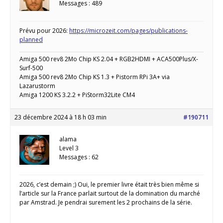
Messages : 489
Prévu pour 2026:
https://microzeit.com/pages/publications-
planned
Amiga 500 rev8 2Mo Chip KS 2.04 + RGB2HDMI + ACA500Plus/X-
Surf-500
Amiga 500 rev8 2Mo Chip KS 1.3 + Pistorm RPi 3A+ via
Lazarustorm
Amiga 1200 KS 3.2.2 + PiStorm32Lite CM4
23 décembre 2024 à 18 h 03 min
#190711
alama
Level 3
Messages : 62
2026, c’est demain ;) Oui, le premier livre était très bien même si
l’article sur la France parlait surtout de la domination du marché
par Amstrad. Je pendrai surement les 2 prochains de la série.