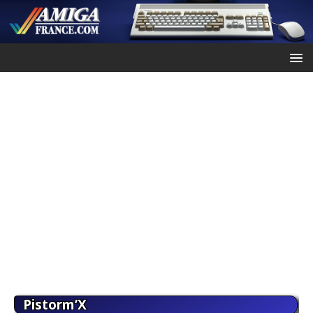
Pistorm’X