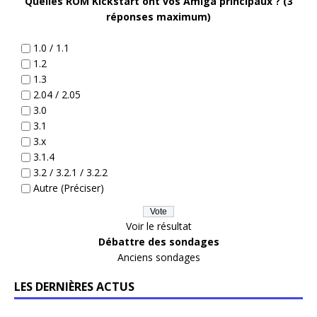
Quelles ROM Kickstart ont vos Amiga principaux ? (3
réponses maximum)
1.0 / 1.1
1.2
1.3
2.04 / 2.05
3.0
3.1
3.x
3.1.4
3.2 / 3.2.1 / 3.2.2
Autre (Préciser)
Voir le résultat
Débattre des sondages
Anciens sondages
LES DERNIÈRES ACTUS