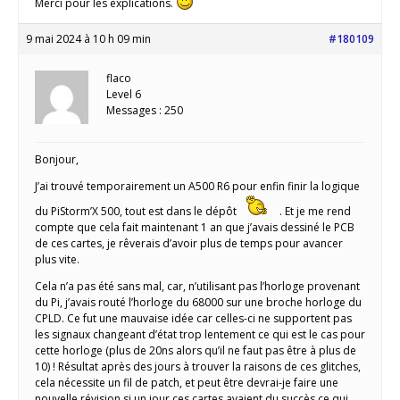
Merci pour les explications.
9 mai 2024 à 10 h 09 min
#180109
flaco
Level 6
Messages : 250
Bonjour,
J’ai trouvé temporairement un A500 R6 pour enfin finir la logique
du PiStorm’X 500, tout est dans le dépôt
. Et je me rend
compte que cela fait maintenant 1 an que j’avais dessiné le PCB
de ces cartes, je rêverais d’avoir plus de temps pour avancer
plus vite.
Cela n’a pas été sans mal, car, n’utilisant pas l’horloge provenant
du Pi, j’avais routé l’horloge du 68000 sur une broche horloge du
CPLD. Ce fut une mauvaise idée car celles-ci ne supportent pas
les signaux changeant d’état trop lentement ce qui est le cas pour
cette horloge (plus de 20ns alors qu’il ne faut pas être à plus de
10) ! Résultat après des jours à trouver la raisons de ces glitches,
cela nécessite un fil de patch, et peut être devrai-je faire une
nouvelle révision si un jour ces cartes avaient du succès ce qui