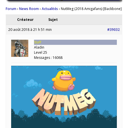
Forum
›
News Room
›
Actualités
›
NutMeg (2018 Amigafans) [Backbone]
Créateur
Sujet
20 août 2018 à 21 h 51 min
#39032
Staff
Aladin
Level 25
Messages : 16068