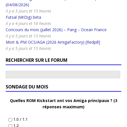
(04/08/2026)
il y a 3 jours et 15 heures
Futsal (MrDig) beta
il y a 4 jours et 16 heures
Concours du mois (juillet 2026) – Pang – Ocean France
il y a 5 jours et 13 heures
Mort & Phil OCS/AGA (2026 AmigaFactory) [Redpill]
il y a 5 jours et 15 heures
RECHERCHER SUR LE FORUM
SONDAGE DU MOIS
Quelles ROM Kickstart ont vos Amiga principaux ? (3
réponses maximum)
1.0 / 1.1
1.2