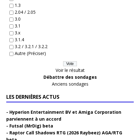
1.3
2.04 / 2.05
3.0
3.1
3.x
3.1.4
3.2 / 3.2.1 / 3.2.2
Autre (Préciser)
Voir le résultat
Débattre des sondages
Anciens sondages
LES DERNIÈRES ACTUS
Hyperion Entertainment BV et Amiga Corporation
parviennent à un accord
Futsal (MrDig) beta
Raptor Call Shadows RTG (2026 Raybeez) AGA/RTG
beta