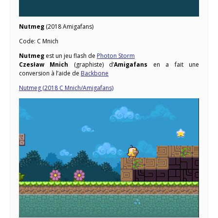
Nutmeg
(2018 Amigafans)
Code: C Mnich
Nutmeg
est un jeu flash de
Photon Storm
Czesław Mnich
(graphiste) d’
Amigafans
en a fait une
conversion à l’aide de
Backbone
Nutmeg (2018 C Mnich/Amigafans)