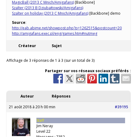
MagicBall (2013 C Mnich/Amigafans)
[Backbone]
Szalter (2013 B Dziubałtowski/Amigafans)
Szalter on holiday (2013 C Mnich/Amigafans)
[Backbone] demo
Source
:
http://eab.abime.net/showpost.php?p=1262515&postcount=20
http://amigafans.exec.pl/eng/games.htm#nutmeg
Créateur
Sujet
Affichage de 3 réponses de 1 à 3 (sur un total de 3)
Partager sur vos réseaux sociaux préférés :
Auteur
Réponses
21 août 2018 à 20 h 00 min
#39195
Staff
Jim Neray
Level 22
Messages : 7352