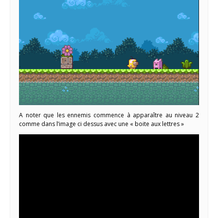
A noter que les ennemis commence à apparaître au niveau 2
comme dans l’image ci dessus avec une « boite aux lettres »