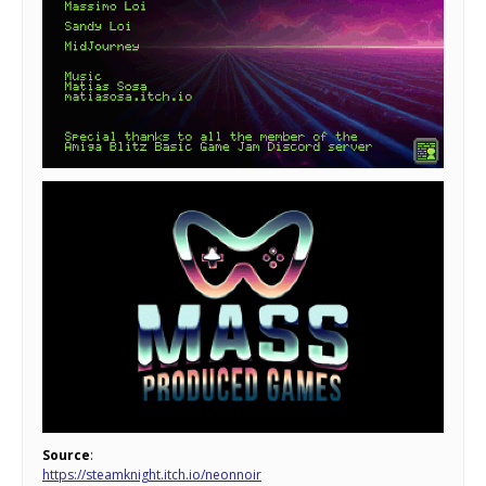
Source
:
https://steamknight.itch.io/neonnoir