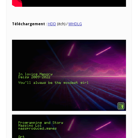
Téléchargement
:
HDD
(itch) /
WHDLG