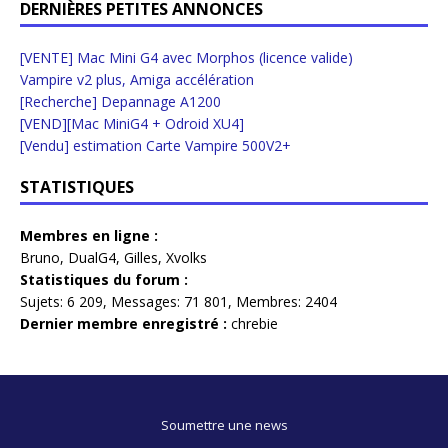
DERNIÈRES PETITES ANNONCES
[VENTE] Mac Mini G4 avec Morphos (licence valide)
Vampire v2 plus, Amiga accélération
[Recherche] Depannage A1200
[VEND][Mac MiniG4 + Odroid XU4]
[Vendu] estimation Carte Vampire 500V2+
STATISTIQUES
Membres en ligne :
Bruno
,
DualG4
,
Gilles
,
Xvolks
Statistiques du forum :
Sujets:
6 209,
Messages:
71 801,
Membres:
2404
Dernier membre enregistré :
chrebie
Soumettre une news