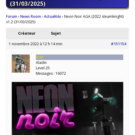
(31/03/2025)
Forum
›
News Room
›
Actualités
›
Neon Noir AGA (2022 steamknight)
v1.2 (31/03/2025)
Créateur
Sujet
1 novembre 2022 à 12 h 14 min
#151154
Staff
Aladin
Level 25
Messages : 16072