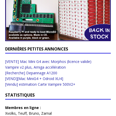
DERNIÈRES PETITES ANNONCES
[VENTE] Mac Mini G4 avec Morphos (licence valide)
Vampire v2 plus, Amiga accélération
[Recherche] Depannage A1200
[VEND][Mac MiniG4 + Odroid XU4]
[Vendu] estimation Carte Vampire 500V2+
STATISTIQUES
Membres en ligne :
Xvolks
,
Teuff
,
Bruno
,
Zarnal