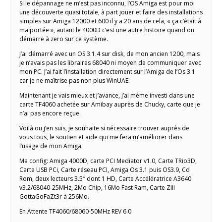
Si le dépannage ne m’est pas inconnu, l’OS Amiga est pour moi
une découverte quasi totale, à part jouer et faire des installations
simples sur Amiga 12000 et 600 il y a 20 ans de cela, « ça c’était à
ma portée », autant le 4000D c’est une autre histoire quand on
démarre à zero sur ce système.
J’ai démarré avec un OS 3.1.4 sur disk, de mon ancien 1200, mais
je n’avais pas les libraires 68040 ni moyen de communiquer avec
mon PC. J’ai fait l’installation directement sur l’Amiga de l’Os 3.1
car je ne maîtrise pas non plus WinUAE.
Maintenant je vais mieux et j’avance, j’ai même investi dans une
carte TF4060 achetée sur Amibay auprès de Chucky, carte que je
n’ai pas encore reçue.
Voilà ou j’en suis, je souhaite si nécessaire trouver auprès de
vous tous, le soutien et aide qui me fera m’améliorer dans
l’usage de mon Amiga.
Ma config: Amiga 4000D, carte PCI Mediator v1.0, Carte TRio3D,
Carte USB PCi, Carte réseau PCI, Amiga Os 3.1 puis OS3.9, Cd
Rom, deux lecteurs 3.5″ dont 1 HD, Carte Accélératrice A3640
v3.2/68040-25MHz, 2Mo Chip, 16Mo Fast Ram, Carte ZIII
GottaGoFaZt3r à 256Mo.
En Attente TF4060/68060-50MHz REV 6.0