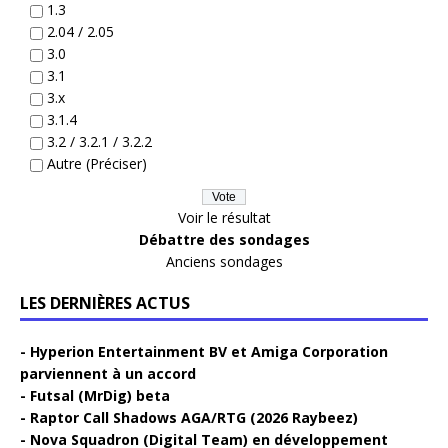
1.3
2.04 / 2.05
3.0
3.1
3.x
3.1.4
3.2 / 3.2.1 / 3.2.2
Autre (Préciser)
Voir le résultat
Débattre des sondages
Anciens sondages
LES DERNIÈRES ACTUS
Hyperion Entertainment BV et Amiga Corporation
parviennent à un accord
Futsal (MrDig) beta
Raptor Call Shadows AGA/RTG (2026 Raybeez)
Nova Squadron (Digital Team) en développement