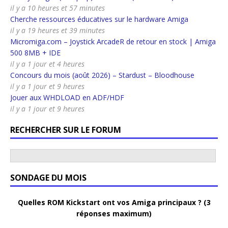
il y a 10 heures et 57 minutes
Cherche ressources éducatives sur le hardware Amiga
il y a 19 heures et 39 minutes
Micromiga.com – Joystick ArcadeR de retour en stock | Amiga
500 8MB + IDE
il y a 1 jour et 4 heures
Concours du mois (août 2026) – Stardust – Bloodhouse
il y a 1 jour et 9 heures
Jouer aux WHDLOAD en ADF/HDF
il y a 1 jour et 9 heures
RECHERCHER SUR LE FORUM
SONDAGE DU MOIS
Quelles ROM Kickstart ont vos Amiga principaux ? (3
réponses maximum)