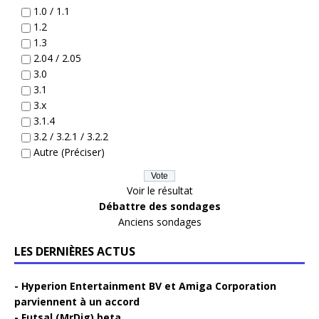
1.0 / 1.1
1.2
1.3
2.04 / 2.05
3.0
3.1
3.x
3.1.4
3.2 / 3.2.1 / 3.2.2
Autre (Préciser)
Voir le résultat
Débattre des sondages
Anciens sondages
LES DERNIÈRES ACTUS
Hyperion Entertainment BV et Amiga Corporation
parviennent à un accord
Futsal (MrDig) beta