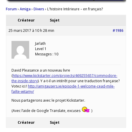
Forum
›
Amiga
›
Divers
›
L'histoire Intérieure – en français?
Créateur
Sujet
25 mars 2017 à 10 h 28 min
#1986
Jarlath
Level 1
Messages : 10
David Pleasance a un nouveau livre
(
https://www.kickstarter.com/projects/469255657/commodore-
the-inside-story
). Y a-t-il un intérêt pour une traduction française?
Votez ici:!
http://amigausers.ie/episode-1-welcome-cead-mile-
failte-witamy/
Nous partagerons avec le projet Kickstarter.
(Avec l’aide de Google Translate, excuses
)
Créateur
Sujet