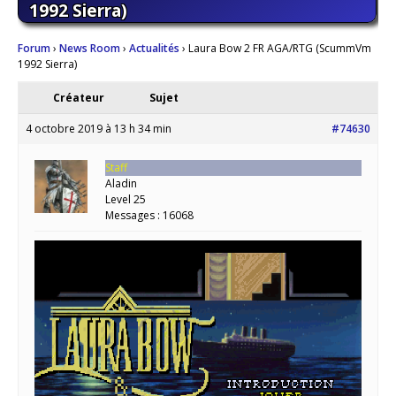
1992 Sierra)
Forum
›
News Room
›
Actualités
›
Laura Bow 2 FR AGA/RTG (ScummVm
1992 Sierra)
Créateur
Sujet
4 octobre 2019 à 13 h 34 min
#74630
Staff
Aladin
Level 25
Messages : 16068