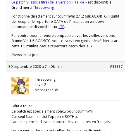
Le patch VF (sous titré) de la version « Talkie »
est disponible.
Grand merci
Threepwang
.
Fonctionne directement sur ScummVm 2.1.2 68k AGA/RTG, il suffit
de recopier le répertoire DATA de l’installation windows
automatique disponible sur
LTF
.
Par contre pour le rendre compatible avec les vieilles versions
ScummVm 1.5 AGA/RTG, vous devrez réorganiser les fichiers car
cette 1.5 n’utilise pas le répertoire patch des jeux.
/News mis à jour
30 septembre 2020 à 7 h 08 min
#99887
Threepwang
Level 2
Messages : 38
Salut à tous !
Ce patch est spécialement conçu pour ScummVM.
Car seul Scumm inclut l’option « BOTH ».
Laquelle permet d’avoir les voix + les sous-titres en français.
Les images ci-dessus sont celles de la version disquettes