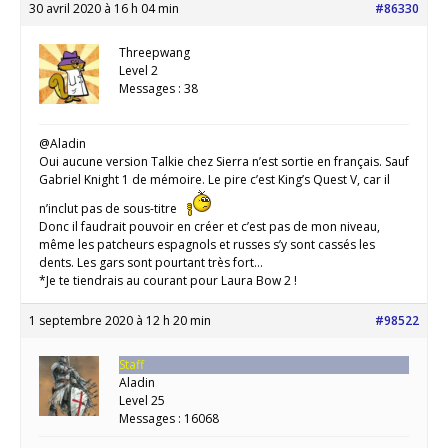
30 avril 2020 à 16 h 04 min
#86330
Threepwang
Level 2
Messages : 38
@Aladin
Oui aucune version Talkie chez Sierra n’est sortie en français. Sauf
Gabriel Knight 1 de mémoire. Le pire c’est King’s Quest V, car il
n’inclut pas de sous-titre
Donc il faudrait pouvoir en créer et c’est pas de mon niveau,
même les patcheurs espagnols et russes s’y sont cassés les
dents. Les gars sont pourtant très fort…
*Je te tiendrais au courant pour Laura Bow 2 !
1 septembre 2020 à 12 h 20 min
#98522
Staff
Aladin
Level 25
Messages : 16068