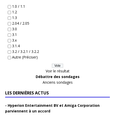
1.0 / 1.1
1.2
1.3
2.04 / 2.05
3.0
3.1
3.x
3.1.4
3.2 / 3.2.1 / 3.2.2
Autre (Préciser)
Voir le résultat
Débattre des sondages
Anciens sondages
LES DERNIÈRES ACTUS
Hyperion Entertainment BV et Amiga Corporation
parviennent à un accord