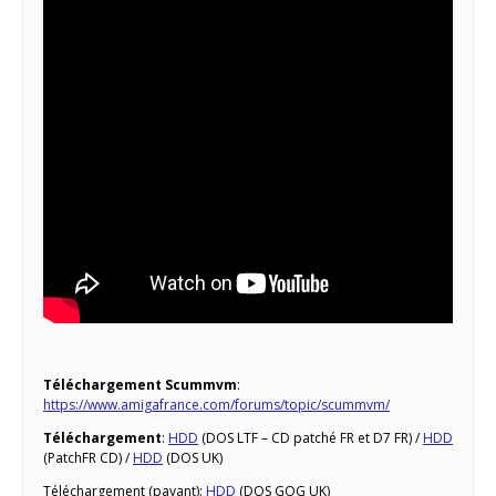
Téléchargement Scummvm
:
https://www.amigafrance.com/forums/topic/scummvm/
Téléchargement
:
HDD
(DOS LTF – CD patché FR et D7 FR) /
HDD
(PatchFR CD) /
HDD
(DOS UK)
Téléchargement (payant):
HDD
(DOS GOG UK)