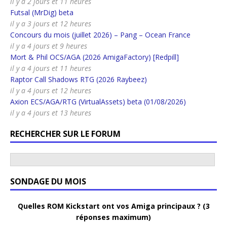
il y a 2 jours et 11 heures
Futsal (MrDig) beta
il y a 3 jours et 12 heures
Concours du mois (juillet 2026) – Pang – Ocean France
il y a 4 jours et 9 heures
Mort & Phil OCS/AGA (2026 AmigaFactory) [Redpill]
il y a 4 jours et 11 heures
Raptor Call Shadows RTG (2026 Raybeez)
il y a 4 jours et 12 heures
Axion ECS/AGA/RTG (VirtualAssets) beta (01/08/2026)
il y a 4 jours et 13 heures
RECHERCHER SUR LE FORUM
SONDAGE DU MOIS
Quelles ROM Kickstart ont vos Amiga principaux ? (3
réponses maximum)