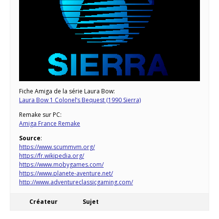
Fiche Amiga de la série Laura Bow:
Laura Bow 1 Colonel’s Bequest (1990 Sierra)
Remake sur PC:
Amiga France Remake
Source
:
https://www.scummvm.org/
https://fr.wikipedia.org/
https://www.mobygames.com/
https://www.planete-aventure.net/
http://www.adventureclassicgaming.com/
Créateur
Sujet