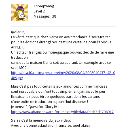
Threepwang
Level 2
Messages : 38
@Aladin,
La vérité c’est que chez Sierra on avait tendance à sous-traiter
pour les éditions étrangères, c’est une certitude pour l’époque
APPLE II.
Un éditeur français ou monégasque pouvait décidé de faire une
traduction
sans que la maison Sierra soit au courant. Un exemple avec ce
scan MCC :
https://nsa40.casimages.com/img/2020/08/04/200804043714210
489.jpg
Mais c’est pas tout, certains jeux annoncés comme francisés
sont introuvable ou n’ont tout simplement jamais vu le jour.
Ils existent « peut-être » quelques part dans les cartons
d’une boîte de traduction aujourd’hui disparue !
Je pense à Quest for Glory IV :
https://www.abandonware-forums.org/filedata/fetch?id=796917
Sierra c’est la mémoire du jeux vidéo.
Avec une bonne adaptation française, quel plaisir.