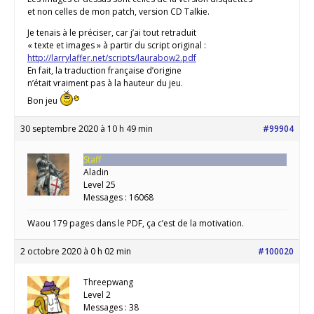
et non celles de mon patch, version CD Talkie.
Je tenais à le préciser, car j’ai tout retraduit
« texte et images » à partir du script original :
http://larrylaffer.net/scripts/laurabow2.pdf
En fait, la traduction française d’origine
n’était vraiment pas à la hauteur du jeu.
Bon jeu
30 septembre 2020 à 10 h 49 min
#99904
Staff
Aladin
Level 25
Messages : 16068
Waou 179 pages dans le PDF, ça c’est de la motivation.
2 octobre 2020 à 0 h 02 min
#100020
Threepwang
Level 2
Messages : 38